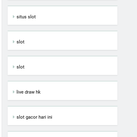
situs slot
slot
slot
live draw hk
slot gacor hari ini