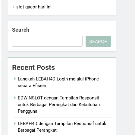
slot gacor hari ini
Search
SEARCH
Recent Posts
Langkah LEBAH4D Login melalui iPhone
secara Efisien
EDWINSLOT dengan Tampilan Responsif
untuk Berbagai Perangkat dan Kebutuhan
Pengguna
LEBAH4D dengan Tampilan Responsif untuk
Berbagai Perangkat