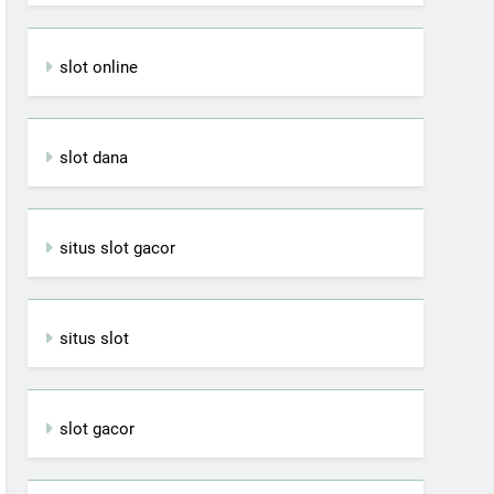
slot online
slot dana
situs slot gacor
situs slot
slot gacor