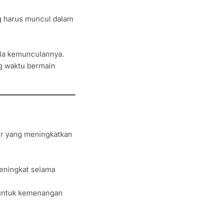
ng harus muncul dalam
ola kemunculannya.
g waktu bermain
lier yang meningkatkan
meningkat selama
 untuk kemenangan