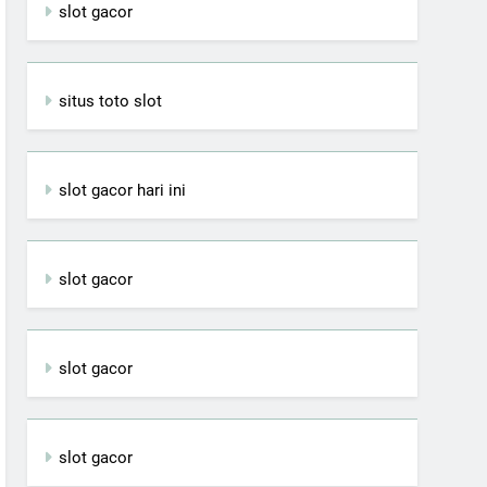
slot gacor
situs toto slot
slot gacor hari ini
slot gacor
slot gacor
slot gacor