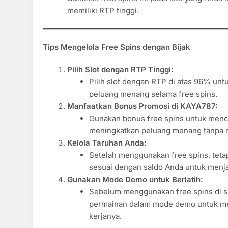
memiliki RTP tinggi.
Tips Mengelola Free Spins dengan Bijak
Pilih Slot dengan RTP Tinggi:
Pilih slot dengan RTP di atas 96% un
peluang menang selama free spins.
Manfaatkan Bonus Promosi di KAYA787:
Gunakan bonus free spins untuk menco
meningkatkan peluang menang tanpa r
Kelola Taruhan Anda:
Setelah menggunakan free spins, teta
sesuai dengan saldo Anda untuk menj
Gunakan Mode Demo untuk Berlatih:
Sebelum menggunakan free spins di sl
permainan dalam mode demo untuk m
kerjanya.