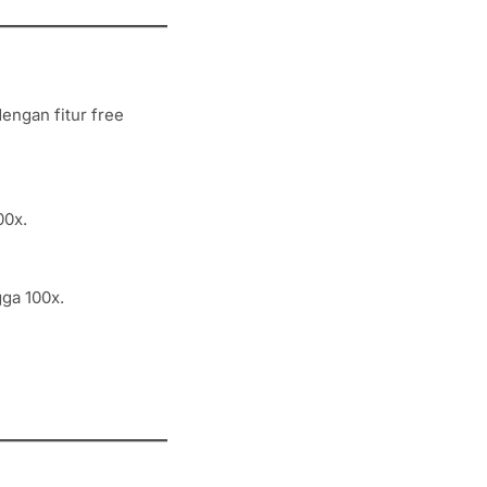
dengan fitur free
00x.
gga 100x.