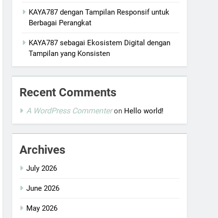
KAYA787 dengan Tampilan Responsif untuk
Berbagai Perangkat
KAYA787 sebagai Ekosistem Digital dengan
Tampilan yang Konsisten
Recent Comments
A WordPress Commenter
on
Hello world!
Archives
July 2026
June 2026
May 2026