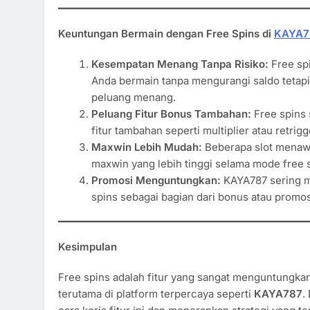
Keuntungan Bermain dengan Free Spins di
KAYA7
Kesempatan Menang Tanpa Risiko:
Free sp
Anda bermain tanpa mengurangi saldo tetap
peluang menang.
Peluang Fitur Bonus Tambahan:
Free spins 
fitur tambahan seperti multiplier atau retrigg
Maxwin Lebih Mudah:
Beberapa slot menaw
maxwin yang lebih tinggi selama mode free s
Promosi Menguntungkan:
KAYA787 sering m
spins sebagai bagian dari bonus atau promos
Kesimpulan
Free spins adalah fitur yang sangat menguntungkan 
terutama di platform terpercaya seperti
KAYA787
.