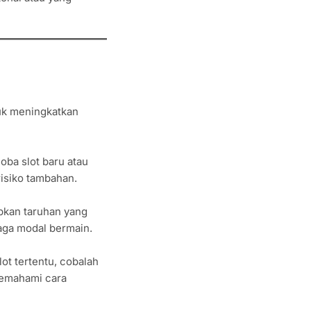
tuk meningkatkan
ba slot baru atau
isiko tambahan.
pkan taruhan yang
aga modal bermain.
ot tertentu, cobalah
emahami cara