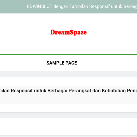
EDWINSLOT dengan Tampilan Responsif untuk Berbag
LEBAH4D dengan Tampilan
KAYA787 dengan Tampila
eamSpaze
Langkah LEBAH4D
nspirasi Desain Interior Dan Dekorasi Kreatif Di Dream Spaze
EDWINSLOT dengan Tampilan Responsif untuk Berbag
SAMPLE PAGE
LEBAH4D dengan Tampilan
KAYA787 dengan Tampila
if untuk Berbagai Perangkat dan Kebutuhan Pengguna