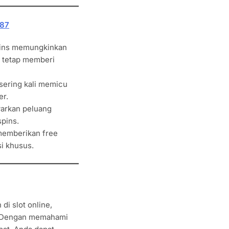
87
ins memungkinkan
i tetap memberi
sering kali memicu
er.
arkan peluang
pins.
emberikan free
i khusus.
di slot online,
 Dengan memahami