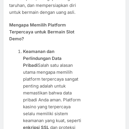
taruhan, dan mempersiapkan diri
untuk bermain dengan uang asli.
Mengapa Memilih Platform
Terpercaya untuk Bermain Slot
Demo?
Keamanan dan
Perlindungan Data
Pribadi
Salah satu alasan
utama mengapa memilih
platform terpercaya sangat
penting adalah untuk
memastikan bahwa data
pribadi Anda aman. Platform
kasino yang terpercaya
selalu memiliki sistem
keamanan yang kuat, seperti
enkripsi SSL
dan proteksi