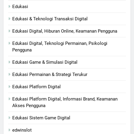
Edukasi
Edukasi & Teknologi Transaksi Digital
Edukasi Digital, Hiburan Online, Keamanan Pengguna
Edukasi Digital, Teknologi Permainan, Psikologi
Pengguna
Edukasi Game & Simulasi Digital
Edukasi Permainan & Strategi Terukur
Edukasi Platform Digital
Edukasi Platform Digital, Informasi Brand, Keamanan
Akses Pengguna
Edukasi Sistem Game Digital
edwinslot