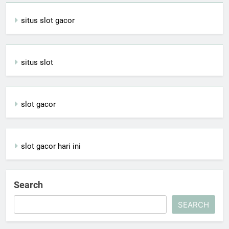
situs slot gacor
situs slot
slot gacor
slot gacor hari ini
Search
SEARCH