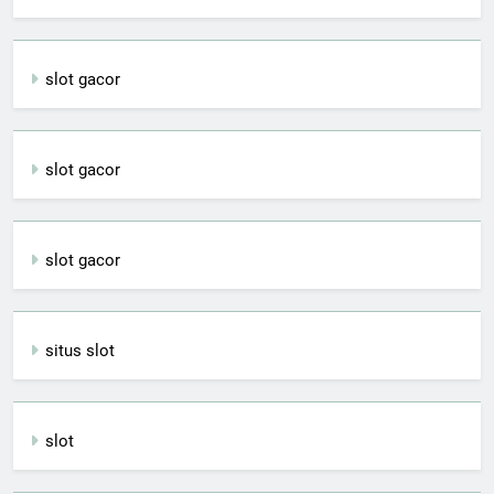
slot gacor
slot gacor
slot gacor
situs slot
slot