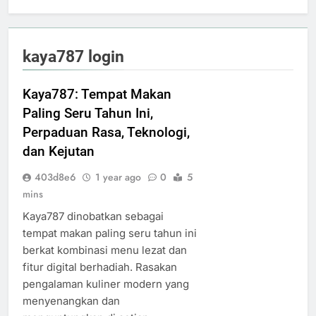
kaya787 login
Kaya787: Tempat Makan
Paling Seru Tahun Ini,
Perpaduan Rasa, Teknologi,
dan Kejutan
403d8e6
1 year ago
0
5
mins
Kaya787 dinobatkan sebagai
tempat makan paling seru tahun ini
berkat kombinasi menu lezat dan
fitur digital berhadiah. Rasakan
pengalaman kuliner modern yang
menyenangkan dan