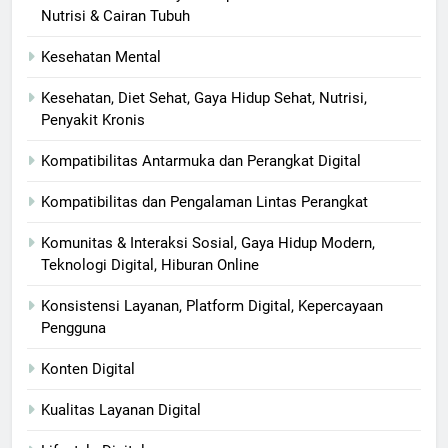
Nutrisi & Cairan Tubuh
Kesehatan Mental
Kesehatan, Diet Sehat, Gaya Hidup Sehat, Nutrisi,
Penyakit Kronis
Kompatibilitas Antarmuka dan Perangkat Digital
Kompatibilitas dan Pengalaman Lintas Perangkat
Komunitas & Interaksi Sosial, Gaya Hidup Modern,
Teknologi Digital, Hiburan Online
Konsistensi Layanan, Platform Digital, Kepercayaan
Pengguna
Konten Digital
Kualitas Layanan Digital