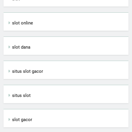
slot online
slot dana
situs slot gacor
situs slot
slot gacor