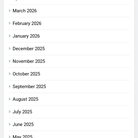
March 2026
February 2026
January 2026
December 2025
November 2025
October 2025
September 2025
August 2025
July 2025
June 2025
May 2025