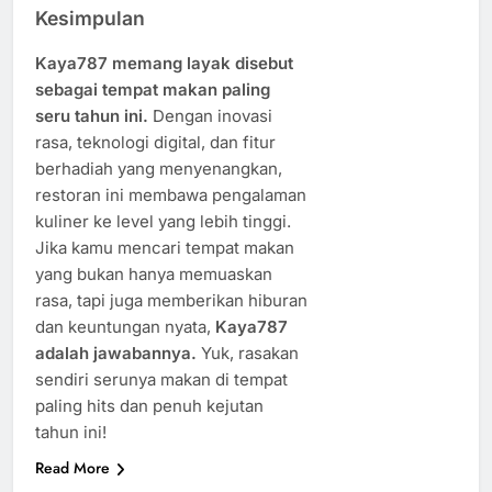
Kesimpulan
Kaya787 memang layak disebut
sebagai tempat makan paling
seru tahun ini.
Dengan inovasi
rasa, teknologi digital, dan fitur
berhadiah yang menyenangkan,
restoran ini membawa pengalaman
kuliner ke level yang lebih tinggi.
Jika kamu mencari tempat makan
yang bukan hanya memuaskan
rasa, tapi juga memberikan hiburan
dan keuntungan nyata,
Kaya787
adalah jawabannya.
Yuk, rasakan
sendiri serunya makan di tempat
paling hits dan penuh kejutan
tahun ini!
Read More