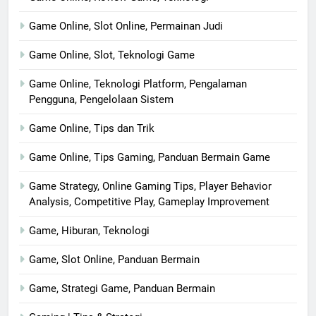
Game Online, Slot Online, Permainan Judi
Game Online, Slot, Teknologi Game
Game Online, Teknologi Platform, Pengalaman
Pengguna, Pengelolaan Sistem
Game Online, Tips dan Trik
Game Online, Tips Gaming, Panduan Bermain Game
Game Strategy, Online Gaming Tips, Player Behavior
Analysis, Competitive Play, Gameplay Improvement
Game, Hiburan, Teknologi
Game, Slot Online, Panduan Bermain
Game, Strategi Game, Panduan Bermain