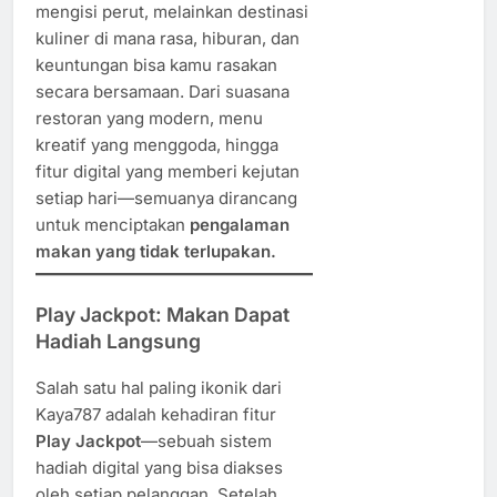
mengisi perut, melainkan destinasi
kuliner di mana rasa, hiburan, dan
keuntungan bisa kamu rasakan
secara bersamaan. Dari suasana
restoran yang modern, menu
kreatif yang menggoda, hingga
fitur digital yang memberi kejutan
setiap hari—semuanya dirancang
untuk menciptakan
pengalaman
makan yang tidak terlupakan.
Play Jackpot: Makan Dapat
Hadiah Langsung
Salah satu hal paling ikonik dari
Kaya787 adalah kehadiran fitur
Play Jackpot
—sebuah sistem
hadiah digital yang bisa diakses
oleh setiap pelanggan. Setelah