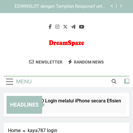
Skip
LEBAH4D dengan Tampilan Responsif untuk
to
Berbagai Perangkat
content
KAYA787 dengan Tampilan Responsif untuk
Berbagai Perangkat
Langkah LEBAH4D Login melalui iPhone secara
Efisien
EDWINSLOT dengan Tampilan Responsif untuk
Berbagai Perangkat dan Kebutuhan Pengguna
DreamSpaze
Dapatkan Inspirasi Desain Interior Dan
LEBAH4D dengan Tampilan Responsif untuk
NEWSLETTER
RANDOM NEWS
Berbagai Perangkat
Dekorasi Kreatif Di Dream Spaze. Untuk
KAYA787 dengan Tampilan Responsif untuk
Rumah Impian Anda.
Berbagai Perangkat
MENU
ngkah LEBAH4D Login melalui iPhone secara Efisien
ED
HEADLINES
Weeks Ago
2 W
Home
kaya787 login