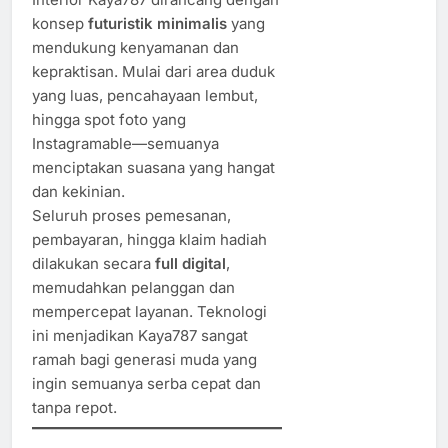
konsep
futuristik minimalis
yang
mendukung kenyamanan dan
kepraktisan. Mulai dari area duduk
yang luas, pencahayaan lembut,
hingga spot foto yang
Instagramable—semuanya
menciptakan suasana yang hangat
dan kekinian.
Seluruh proses pemesanan,
pembayaran, hingga klaim hadiah
dilakukan secara
full digital
,
memudahkan pelanggan dan
mempercepat layanan. Teknologi
ini menjadikan Kaya787 sangat
ramah bagi generasi muda yang
ingin semuanya serba cepat dan
tanpa repot.