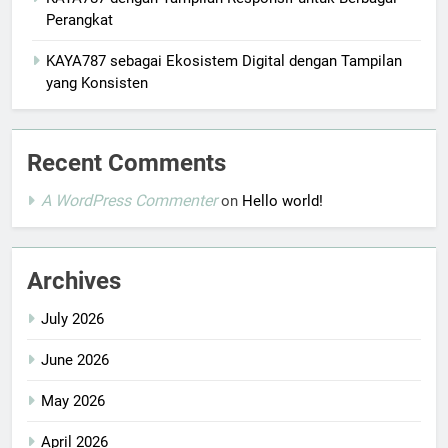
Perangkat
KAYA787 sebagai Ekosistem Digital dengan Tampilan
yang Konsisten
Recent Comments
A WordPress Commenter
on
Hello world!
Archives
July 2026
June 2026
May 2026
April 2026