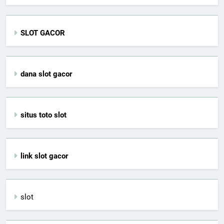
SLOT GACOR
dana slot gacor
situs toto slot
link slot gacor
slot