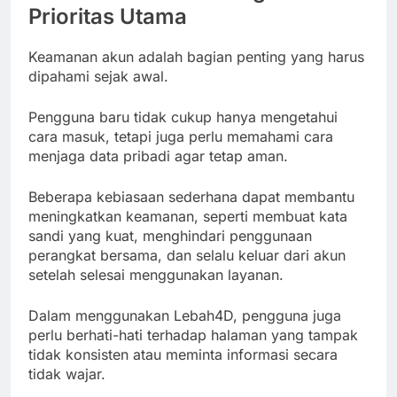
Prioritas Utama
Keamanan akun adalah bagian penting yang harus
dipahami sejak awal.
Pengguna baru tidak cukup hanya mengetahui
cara masuk, tetapi juga perlu memahami cara
menjaga data pribadi agar tetap aman.
Beberapa kebiasaan sederhana dapat membantu
meningkatkan keamanan, seperti membuat kata
sandi yang kuat, menghindari penggunaan
perangkat bersama, dan selalu keluar dari akun
setelah selesai menggunakan layanan.
Dalam menggunakan Lebah4D, pengguna juga
perlu berhati-hati terhadap halaman yang tampak
tidak konsisten atau meminta informasi secara
tidak wajar.