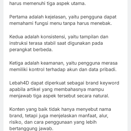
harus memenuhi tiga aspek utama.
Pertama adalah kejelasan, yaitu pengguna dapat
memahami fungsi menu tanpa harus menebak.
Kedua adalah konsistensi, yaitu tampilan dan
instruksi terasa stabil saat digunakan pada
perangkat berbeda.
Ketiga adalah keamanan, yaitu pengguna merasa
memiliki kontrol terhadap akun dan data pribadi.
Lebah4D dapat diperkuat sebagai brand keyword
apabila artikel yang membahasnya mampu
menjawab tiga aspek tersebut secara natural.
Konten yang baik tidak hanya menyebut nama
brand, tetapi juga menjelaskan manfaat, alur,
risiko, dan cara penggunaan yang lebih
bertanggung jawab.