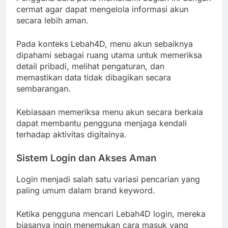
cermat agar dapat mengelola informasi akun
secara lebih aman.
Pada konteks Lebah4D, menu akun sebaiknya
dipahami sebagai ruang utama untuk memeriksa
detail pribadi, melihat pengaturan, dan
memastikan data tidak dibagikan secara
sembarangan.
Kebiasaan memeriksa menu akun secara berkala
dapat membantu pengguna menjaga kendali
terhadap aktivitas digitalnya.
Sistem Login dan Akses Aman
Login menjadi salah satu variasi pencarian yang
paling umum dalam brand keyword.
Ketika pengguna mencari Lebah4D login, mereka
biasanya ingin menemukan cara masuk yang