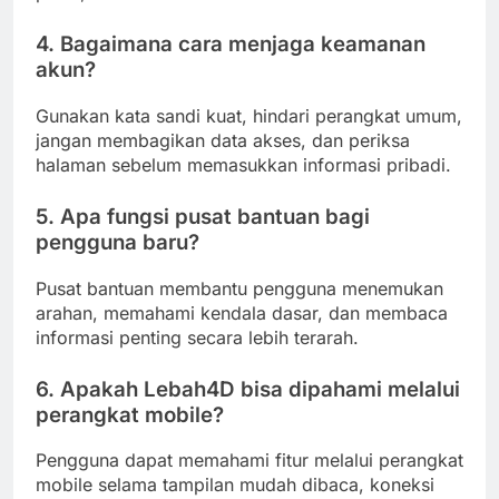
4. Bagaimana cara menjaga keamanan
akun?
Gunakan kata sandi kuat, hindari perangkat umum,
jangan membagikan data akses, dan periksa
halaman sebelum memasukkan informasi pribadi.
5. Apa fungsi pusat bantuan bagi
pengguna baru?
Pusat bantuan membantu pengguna menemukan
arahan, memahami kendala dasar, dan membaca
informasi penting secara lebih terarah.
6. Apakah Lebah4D bisa dipahami melalui
perangkat mobile?
Pengguna dapat memahami fitur melalui perangkat
mobile selama tampilan mudah dibaca, koneksi