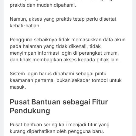
praktis dan mudah dipahami.
Namun, akses yang praktis tetap perlu disertai
kehati-hatian.
Pengguna sebaiknya tidak memasukkan data akun
pada halaman yang tidak dikenali, tidak
menyimpan informasi login di perangkat umum,
dan tidak membagikan akses kepada pihak lain.
Sistem login harus dipahami sebagai pintu
keamanan pertama, bukan sekadar tombol untuk
masuk.
Pusat Bantuan sebagai Fitur
Pendukung
Pusat bantuan sering kali menjadi fitur yang
kurang diperhatikan oleh pengguna baru.