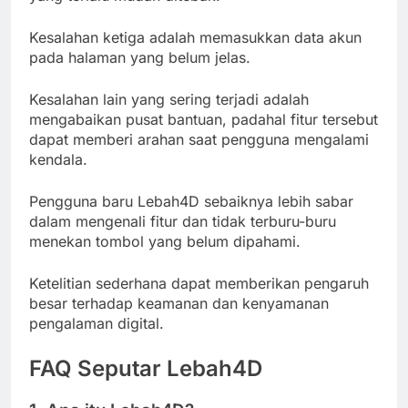
Kesalahan ketiga adalah memasukkan data akun
pada halaman yang belum jelas.
Kesalahan lain yang sering terjadi adalah
mengabaikan pusat bantuan, padahal fitur tersebut
dapat memberi arahan saat pengguna mengalami
kendala.
Pengguna baru Lebah4D sebaiknya lebih sabar
dalam mengenali fitur dan tidak terburu-buru
menekan tombol yang belum dipahami.
Ketelitian sederhana dapat memberikan pengaruh
besar terhadap keamanan dan kenyamanan
pengalaman digital.
FAQ Seputar Lebah4D