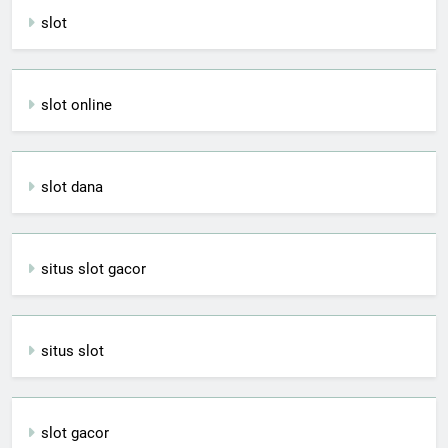
slot
slot online
slot dana
situs slot gacor
situs slot
slot gacor