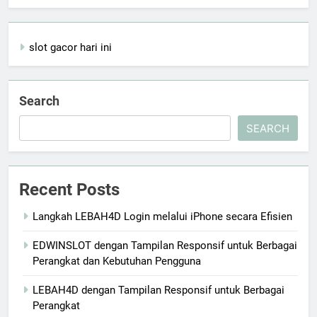
slot gacor hari ini
Search
SEARCH
Recent Posts
Langkah LEBAH4D Login melalui iPhone secara Efisien
EDWINSLOT dengan Tampilan Responsif untuk Berbagai
Perangkat dan Kebutuhan Pengguna
LEBAH4D dengan Tampilan Responsif untuk Berbagai
Perangkat