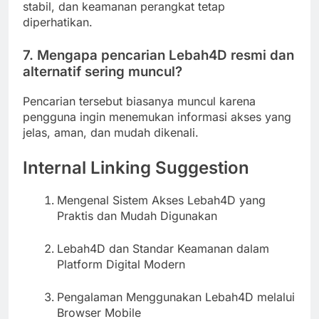
stabil, dan keamanan perangkat tetap
diperhatikan.
7. Mengapa pencarian Lebah4D resmi dan
alternatif sering muncul?
Pencarian tersebut biasanya muncul karena
pengguna ingin menemukan informasi akses yang
jelas, aman, dan mudah dikenali.
Internal Linking Suggestion
Mengenal Sistem Akses Lebah4D yang
Praktis dan Mudah Digunakan
Lebah4D dan Standar Keamanan dalam
Platform Digital Modern
Pengalaman Menggunakan Lebah4D melalui
Browser Mobile