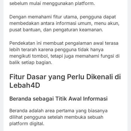
sebelum mulai menggunakan platform.
Dengan memahami fitur utama, pengguna dapat
membedakan antara informasi umum, menu akun,
pusat bantuan, dan pengaturan keamanan.
Pendekatan ini membuat pengalaman awal terasa
lebih terarah karena pengguna tidak hanya
mengikuti tombol, tetapi juga memahami fungsi di
balik setiap bagian.
Fitur Dasar yang Perlu Dikenali di
Lebah4D
Beranda sebagai Titik Awal Informasi
Beranda adalah area pertama yang biasanya
dilihat pengguna setelah membuka sebuah
platform digital.