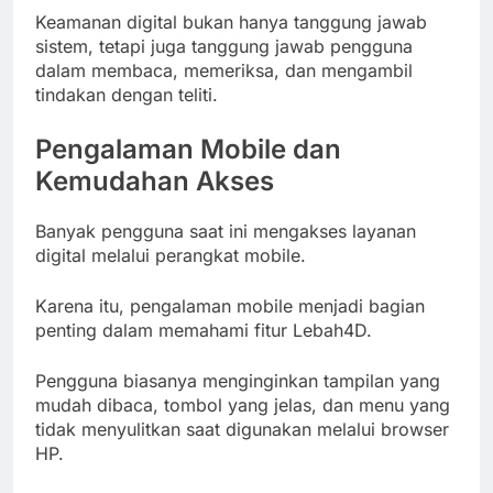
Keamanan digital bukan hanya tanggung jawab
sistem, tetapi juga tanggung jawab pengguna
dalam membaca, memeriksa, dan mengambil
tindakan dengan teliti.
Pengalaman Mobile dan
Kemudahan Akses
Banyak pengguna saat ini mengakses layanan
digital melalui perangkat mobile.
Karena itu, pengalaman mobile menjadi bagian
penting dalam memahami fitur Lebah4D.
Pengguna biasanya menginginkan tampilan yang
mudah dibaca, tombol yang jelas, dan menu yang
tidak menyulitkan saat digunakan melalui browser
HP.