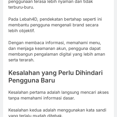
penggunaan terasa lebih nyaman dan tidak
terburu-buru.
Pada Lebah4D, pendekatan bertahap seperti ini
membantu pengguna mengenali brand secara
lebih objektif.
Dengan membaca informasi, memahami menu,
dan menjaga keamanan akun, pengguna dapat
membangun pengalaman digital yang lebih aman
serta terarah.
Kesalahan yang Perlu Dihindari
Pengguna Baru
Kesalahan pertama adalah langsung mencari akses
tanpa memahami informasi dasar.
Kesalahan kedua adalah menggunakan kata sandi
yang terlalu mudah ditebak.