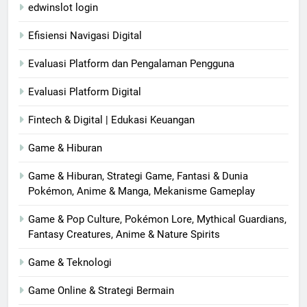
edwinslot login
Efisiensi Navigasi Digital
Evaluasi Platform dan Pengalaman Pengguna
Evaluasi Platform Digital
Fintech & Digital | Edukasi Keuangan
Game & Hiburan
Game & Hiburan, Strategi Game, Fantasi & Dunia
Pokémon, Anime & Manga, Mekanisme Gameplay
Game & Pop Culture, Pokémon Lore, Mythical Guardians,
Fantasy Creatures, Anime & Nature Spirits
Game & Teknologi
Game Online & Strategi Bermain