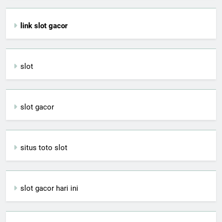
link slot gacor
slot
slot gacor
situs toto slot
slot gacor hari ini