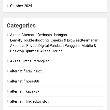
October 2024
Categories
Akses Alternatif Berbasis Jaringan
Lemah,Troubleshooting Koneksi & Browser,Keamanan
Akun dan Privasi Digital,Panduan Pengguna Mobile &
Desktop,Optimasi Akses Harian
Akses Lintas Perangkat
alternatif edwinslot
alternatif horas88
alternatif kaya787
alternatif link edwinslot