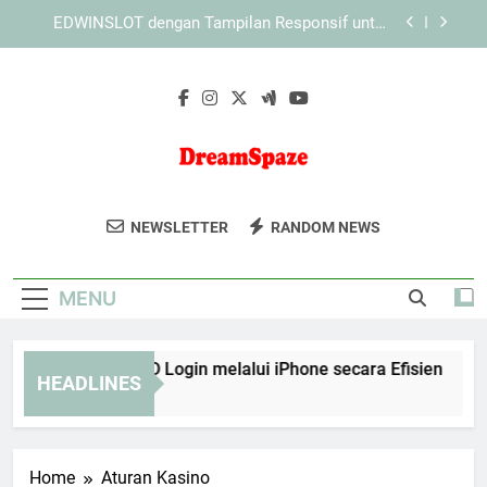
Skip
LEBAH4D dengan Tampilan Responsif untuk
to
Berbagai Perangkat
content
KAYA787 dengan Tampilan Responsif untuk
Berbagai Perangkat
Langkah LEBAH4D Login melalui iPhone secara
Efisien
EDWINSLOT dengan Tampilan Responsif untuk
Berbagai Perangkat dan Kebutuhan Pengguna
DreamSpaze
Dapatkan Inspirasi Desain Interior Dan
LEBAH4D dengan Tampilan Responsif untuk
NEWSLETTER
RANDOM NEWS
Berbagai Perangkat
Dekorasi Kreatif Di Dream Spaze. Untuk
KAYA787 dengan Tampilan Responsif untuk
Rumah Impian Anda.
Berbagai Perangkat
MENU
ngkah LEBAH4D Login melalui iPhone secara Efisien
ED
HEADLINES
Weeks Ago
3 W
Home
Aturan Kasino