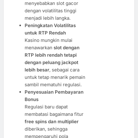
menyebabkan slot gacor
dengan volatilitas tinggi
menjadi lebih langka.
Peningkatan Volatilitas
untuk RTP Rendah
Kasino mungkin mulai
menawarkan
slot dengan
RTP lebih rendah tetapi
dengan peluang jackpot
lebih besar
, sebagai cara
untuk tetap menarik pemain
sambil mematuhi regulasi.
Penyesuaian Pembayaran
Bonus
Regulasi baru dapat
membatasi bagaimana fitur
free spins dan multiplier
diberikan, sehingga
mempengaruhi pola