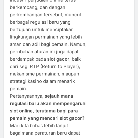
berkembang, dan dengan
perkembangan tersebut, muncul
berbagai regulasi baru yang
bertujuan untuk menciptakan
lingkungan permainan yang lebih
aman dan adil bagi pemain. Namun,
perubahan aturan ini juga dapat
berdampak pada
slot gacor
, baik
dari segi RTP (Return to Player),
mekanisme permainan, maupun
strategi kasino dalam menarik
pemain.
Pertanyaannya,
sejauh mana
regulasi baru akan mempengaruhi
slot online, terutama bagi para
pemain yang mencari slot gacor?
Mari kita bahas lebih lanjut
bagaimana peraturan baru dapat