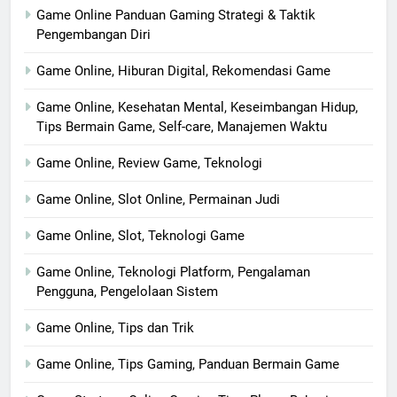
Game Online Panduan Gaming Strategi & Taktik
Pengembangan Diri
Game Online, Hiburan Digital, Rekomendasi Game
Game Online, Kesehatan Mental, Keseimbangan Hidup,
Tips Bermain Game, Self-care, Manajemen Waktu
Game Online, Review Game, Teknologi
Game Online, Slot Online, Permainan Judi
Game Online, Slot, Teknologi Game
Game Online, Teknologi Platform, Pengalaman
Pengguna, Pengelolaan Sistem
Game Online, Tips dan Trik
Game Online, Tips Gaming, Panduan Bermain Game