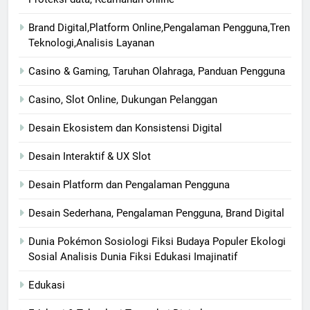
Brand Digital,Platform Online,Pengalaman Pengguna,Tren
Teknologi,Analisis Layanan
Casino & Gaming, Taruhan Olahraga, Panduan Pengguna
Casino, Slot Online, Dukungan Pelanggan
Desain Ekosistem dan Konsistensi Digital
Desain Interaktif & UX Slot
Desain Platform dan Pengalaman Pengguna
Desain Sederhana, Pengalaman Pengguna, Brand Digital
Dunia Pokémon Sosiologi Fiksi Budaya Populer Ekologi
Sosial Analisis Dunia Fiksi Edukasi Imajinatif
Edukasi