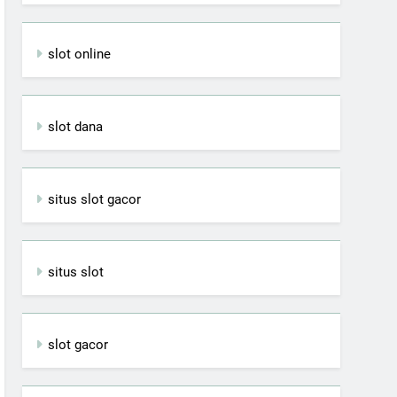
slot online
slot dana
situs slot gacor
situs slot
slot gacor