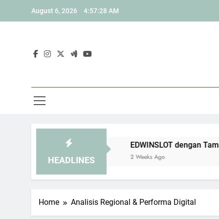
Skip
August 6, 2026
4:57:29 AM
to
content
Dr
Dapatkan I
ne secara Efisien
EDWINSLOT dengan Tampilan Respons
2 Weeks Ago
HEADLINES
Home
Analisis Regional & Performa Digital