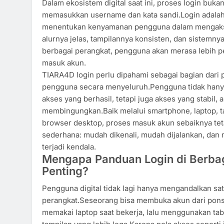
Dalam ekosistem digital saat ini, proses login buka
memasukkan username dan kata sandi.Login adalah
menentukan kenyamanan pengguna dalam mengakse
alurnya jelas, tampilannya konsisten, dan sistemn
berbagai perangkat, pengguna akan merasa lebih pe
masuk akun.
TIARA4D login perlu dipahami sebagai bagian dari
pengguna secara menyeluruh.Pengguna tidak han
akses yang berhasil, tetapi juga akses yang stabil, 
membingungkan.Baik melalui smartphone, laptop, t
browser desktop, proses masuk akun sebaiknya tet
sederhana: mudah dikenali, mudah dijalankan, dan 
terjadi kendala.
Mengapa Panduan Login di Berba
Penting?
Pengguna digital tidak lagi hanya mengandalkan sa
perangkat.Seseorang bisa membuka akun dari ponse
memakai laptop saat bekerja, lalu menggunakan tabl