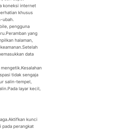
 koneksi internet
erhatian khusus
h-ubah.
bile, pengguna
aru.Peramban yang
mpilkan halaman,
s keamanan.Setelah
 memasukkan data
t mengetik.Kesalahan
 spasi tidak sengaja
ur salin-tempel,
lin.Pada layar kecil,
jaga.Aktifkan kunci
i pada perangkat