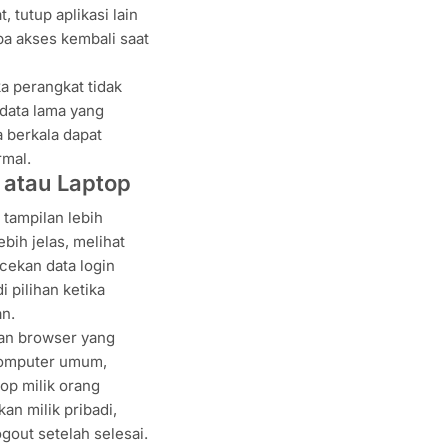
 tutup aplikasi lain
ba akses kembali saat
ka perangkat tidak
data lama yang
berkala dapat
rmal.
 atau Laptop
tampilan lebih
ih jelas, melihat
cekan data login
i pilihan ketika
n.
kan browser yang
 komputer umum,
top milik orang
an milik pribadi,
gout setelah selesai.