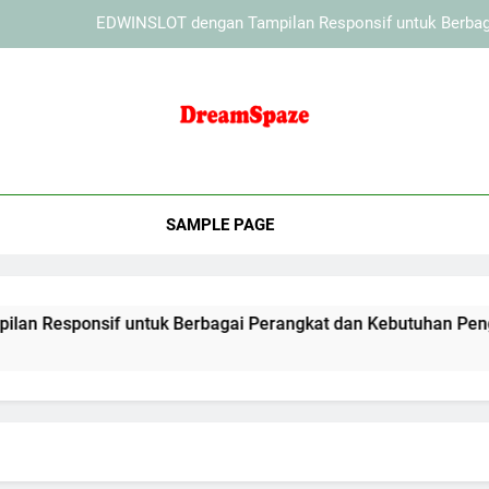
EDWINSLOT dengan Tampilan Responsif untuk Berbag
LEBAH4D dengan Tampilan
KAYA787 dengan Tampila
eamSpaze
Langkah LEBAH4D
nspirasi Desain Interior Dan Dekorasi Kreatif Di Dream Spaze
EDWINSLOT dengan Tampilan Responsif untuk Berbag
SAMPLE PAGE
LEBAH4D dengan Tampilan
KAYA787 dengan Tampila
if untuk Berbagai Perangkat dan Kebutuhan Pengguna