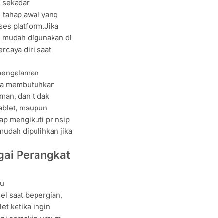
n sekadar
 tahap awal yang
s platform.Jika
ya mudah digunakan di
rcaya diri saat
 pengalaman
ya membutuhkan
aman, dan tidak
ablet, maupun
ap mengikuti prinsip
mudah dipulihkan jika
gai Perangkat
tu
l saat bepergian,
et ketika ingin