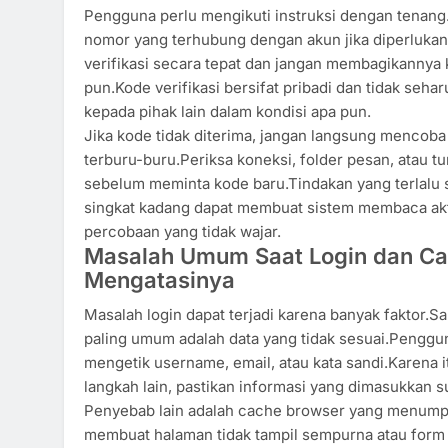
Pengguna perlu mengikuti instruksi dengan tenang.
nomor yang terhubung dengan akun jika diperluka
verifikasi secara tepat dan jangan membagikannya 
pun.Kode verifikasi bersifat pribadi dan tidak seha
kepada pihak lain dalam kondisi apa pun.
Jika kode tidak diterima, jangan langsung mencoba 
terburu-buru.Periksa koneksi, folder pesan, atau t
sebelum meminta kode baru.Tindakan yang terlalu 
singkat kadang dapat membuat sistem membaca akt
percobaan yang tidak wajar.
Masalah Umum Saat Login dan Ca
Mengatasinya
Masalah login dapat terjadi karena banyak faktor.S
paling umum adalah data yang tidak sesuai.Penggu
mengetik username, email, atau kata sandi.Karena
langkah lain, pastikan informasi yang dimasukkan s
Penyebab lain adalah cache browser yang menump
membuat halaman tidak tampil sempurna atau form l