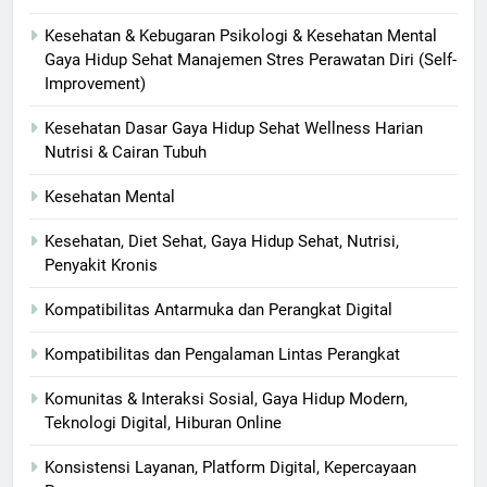
Kesehatan & Kebugaran Psikologi & Kesehatan Mental
Gaya Hidup Sehat Manajemen Stres Perawatan Diri (Self-
Improvement)
Kesehatan Dasar Gaya Hidup Sehat Wellness Harian
Nutrisi & Cairan Tubuh
Kesehatan Mental
Kesehatan, Diet Sehat, Gaya Hidup Sehat, Nutrisi,
Penyakit Kronis
Kompatibilitas Antarmuka dan Perangkat Digital
Kompatibilitas dan Pengalaman Lintas Perangkat
Komunitas & Interaksi Sosial, Gaya Hidup Modern,
Teknologi Digital, Hiburan Online
Konsistensi Layanan, Platform Digital, Kepercayaan