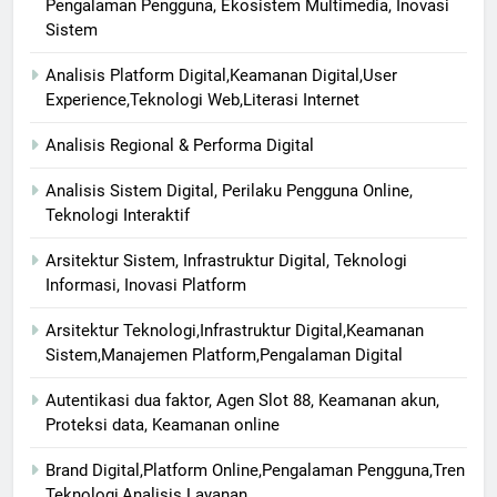
Pengalaman Pengguna, Ekosistem Multimedia, Inovasi
Sistem
Analisis Platform Digital,Keamanan Digital,User
Experience,Teknologi Web,Literasi Internet
Analisis Regional & Performa Digital
Analisis Sistem Digital, Perilaku Pengguna Online,
Teknologi Interaktif
Arsitektur Sistem, Infrastruktur Digital, Teknologi
Informasi, Inovasi Platform
Arsitektur Teknologi,Infrastruktur Digital,Keamanan
Sistem,Manajemen Platform,Pengalaman Digital
Autentikasi dua faktor, Agen Slot 88, Keamanan akun,
Proteksi data, Keamanan online
Brand Digital,Platform Online,Pengalaman Pengguna,Tren
Teknologi,Analisis Layanan