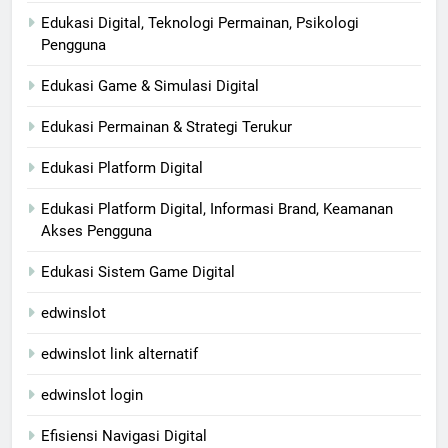
Edukasi Digital, Teknologi Permainan, Psikologi
Pengguna
Edukasi Game & Simulasi Digital
Edukasi Permainan & Strategi Terukur
Edukasi Platform Digital
Edukasi Platform Digital, Informasi Brand, Keamanan
Akses Pengguna
Edukasi Sistem Game Digital
edwinslot
edwinslot link alternatif
edwinslot login
Efisiensi Navigasi Digital