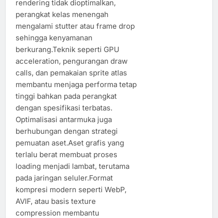
rendering tidak dioptimalkan,
perangkat kelas menengah
mengalami stutter atau frame drop
sehingga kenyamanan
berkurang.Teknik seperti GPU
acceleration, pengurangan draw
calls, dan pemakaian sprite atlas
membantu menjaga performa tetap
tinggi bahkan pada perangkat
dengan spesifikasi terbatas.
Optimalisasi antarmuka juga
berhubungan dengan strategi
pemuatan aset.Aset grafis yang
terlalu berat membuat proses
loading menjadi lambat, terutama
pada jaringan seluler.Format
kompresi modern seperti WebP,
AVIF, atau basis texture
compression membantu