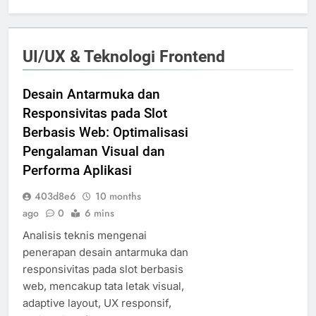
UI/UX & Teknologi Frontend
Desain Antarmuka dan
Responsivitas pada Slot
Berbasis Web: Optimalisasi
Pengalaman Visual dan
Performa Aplikasi
403d8e6
10 months
ago
0
6 mins
Analisis teknis mengenai
penerapan desain antarmuka dan
responsivitas pada slot berbasis
web, mencakup tata letak visual,
adaptive layout, UX responsif,