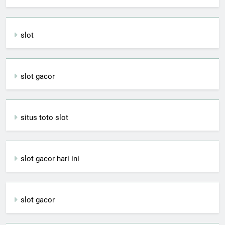
slot
slot gacor
situs toto slot
slot gacor hari ini
slot gacor