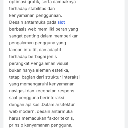
optimasi grafik, serta dampaknya
terhadap stabilitas dan
kenyamanan penggunaan.
Desain antarmuka pada
slot
berbasis web memiliki peran yang
sangat penting dalam memberikan
pengalaman pengguna yang
lancar, intuitif, dan adaptif
terhadap berbagai jenis
perangkat.Pengalaman visual
bukan hanya elemen estetika,
tetapi bagian dari struktur interaksi
yang memengaruhi kenyamanan
navigasi dan kecepatan respons
saat pengguna berinteraksi
dengan aplikasi.Dalam arsitektur
web modern, desain antarmuka
harus memadukan faktor teknis,
prinsip kenyamanan pengguna,