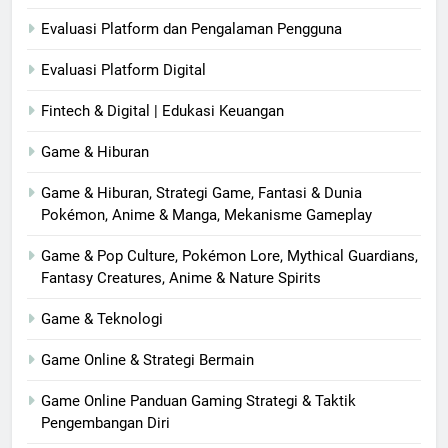
Evaluasi Platform dan Pengalaman Pengguna
Evaluasi Platform Digital
Fintech & Digital | Edukasi Keuangan
Game & Hiburan
Game & Hiburan, Strategi Game, Fantasi & Dunia
Pokémon, Anime & Manga, Mekanisme Gameplay
Game & Pop Culture, Pokémon Lore, Mythical Guardians,
Fantasy Creatures, Anime & Nature Spirits
Game & Teknologi
Game Online & Strategi Bermain
Game Online Panduan Gaming Strategi & Taktik
Pengembangan Diri