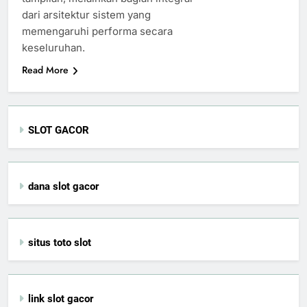
dari arsitektur sistem yang
memengaruhi performa secara
keseluruhan.
Read More
SLOT GACOR
dana slot gacor
situs toto slot
link slot gacor