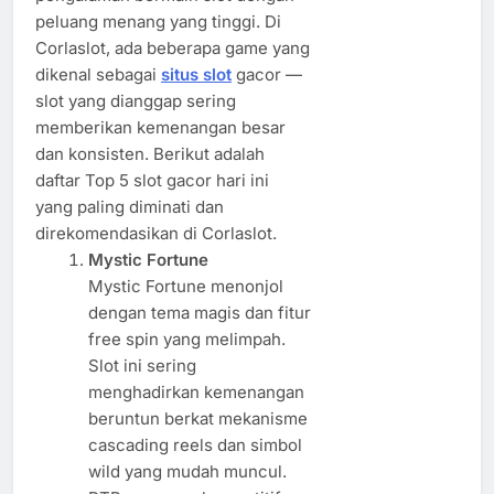
peluang menang yang tinggi. Di
Corlaslot, ada beberapa game yang
dikenal sebagai
situs slot
gacor —
slot yang dianggap sering
memberikan kemenangan besar
dan konsisten. Berikut adalah
daftar Top 5 slot gacor hari ini
yang paling diminati dan
direkomendasikan di Corlaslot.
Mystic Fortune
Mystic Fortune menonjol
dengan tema magis dan fitur
free spin yang melimpah.
Slot ini sering
menghadirkan kemenangan
beruntun berkat mekanisme
cascading reels dan simbol
wild yang mudah muncul.