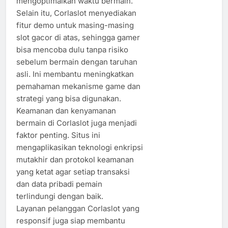
mengoptimalkan waktu bermain.
Selain itu, Corlaslot menyediakan
fitur demo untuk masing-masing
slot gacor di atas, sehingga gamer
bisa mencoba dulu tanpa risiko
sebelum bermain dengan taruhan
asli. Ini membantu meningkatkan
pemahaman mekanisme game dan
strategi yang bisa digunakan.
Keamanan dan kenyamanan
bermain di Corlaslot juga menjadi
faktor penting. Situs ini
mengaplikasikan teknologi enkripsi
mutakhir dan protokol keamanan
yang ketat agar setiap transaksi
dan data pribadi pemain
terlindungi dengan baik.
Layanan pelanggan Corlaslot yang
responsif juga siap membantu