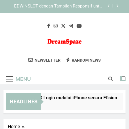
Skip
LEBAH4D dengan Tampilan Responsif untuk
to
Berbagai Perangkat
content
KAYA787 dengan Tampilan Responsif untuk
Berbagai Perangkat
Langkah LEBAH4D Login melalui iPhone secara
Efisien
EDWINSLOT dengan Tampilan Responsif untuk
Berbagai Perangkat dan Kebutuhan Pengguna
DreamSpaze
Dapatkan Inspirasi Desain Interior Dan
LEBAH4D dengan Tampilan Responsif untuk
NEWSLETTER
RANDOM NEWS
Berbagai Perangkat
Dekorasi Kreatif Di Dream Spaze. Untuk
KAYA787 dengan Tampilan Responsif untuk
Rumah Impian Anda.
Berbagai Perangkat
MENU
ngkah LEBAH4D Login melalui iPhone secara Efisien
ED
HEADLINES
Weeks Ago
2 W
Home