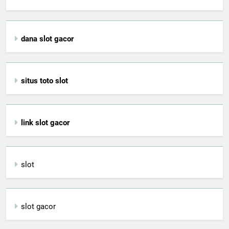
dana slot gacor
situs toto slot
link slot gacor
slot
slot gacor