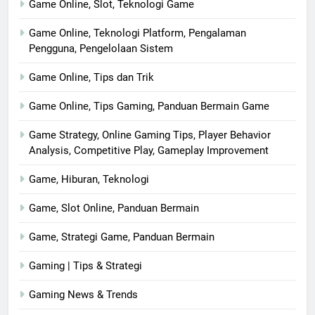
Game Online, Slot, Teknologi Game
Game Online, Teknologi Platform, Pengalaman
Pengguna, Pengelolaan Sistem
Game Online, Tips dan Trik
Game Online, Tips Gaming, Panduan Bermain Game
Game Strategy, Online Gaming Tips, Player Behavior
Analysis, Competitive Play, Gameplay Improvement
Game, Hiburan, Teknologi
Game, Slot Online, Panduan Bermain
Game, Strategi Game, Panduan Bermain
Gaming | Tips & Strategi
Gaming News & Trends