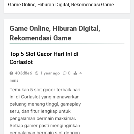
Game Online, Hiburan Digital, Rekomendasi Game
Game Online, Hiburan Digital,
Rekomendasi Game
Top 5 Slot Gacor Hari Ini di
Corlaslot
403d8e6
1 year ago
0
4
mins
Temukan 5 slot gacor terbaik hari
ini di Corlaslot yang menawarkan
peluang menang tinggi, gameplay
seru, dan fitur lengkap untuk
pengalaman bermain maksimal.
Setiap gamer pasti menginginkan
pengalaman bermain slot dengan