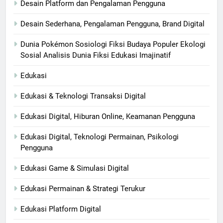
Desain Platform dan Pengalaman Pengguna
Desain Sederhana, Pengalaman Pengguna, Brand Digital
Dunia Pokémon Sosiologi Fiksi Budaya Populer Ekologi
Sosial Analisis Dunia Fiksi Edukasi Imajinatif
Edukasi
Edukasi & Teknologi Transaksi Digital
Edukasi Digital, Hiburan Online, Keamanan Pengguna
Edukasi Digital, Teknologi Permainan, Psikologi
Pengguna
Edukasi Game & Simulasi Digital
Edukasi Permainan & Strategi Terukur
Edukasi Platform Digital