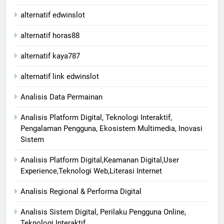
alternatif edwinslot
alternatif horas88
alternatif kaya787
alternatif link edwinslot
Analisis Data Permainan
Analisis Platform Digital, Teknologi Interaktif,
Pengalaman Pengguna, Ekosistem Multimedia, Inovasi
Sistem
Analisis Platform Digital,Keamanan Digital,User
Experience,Teknologi Web,Literasi Internet
Analisis Regional & Performa Digital
Analisis Sistem Digital, Perilaku Pengguna Online,
Teknologi Interaktif