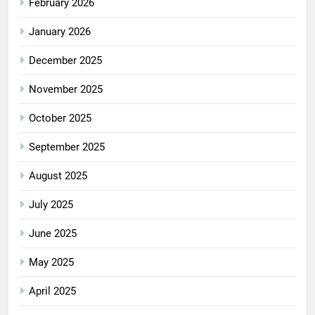
February 2026
January 2026
December 2025
November 2025
October 2025
September 2025
August 2025
July 2025
June 2025
May 2025
April 2025