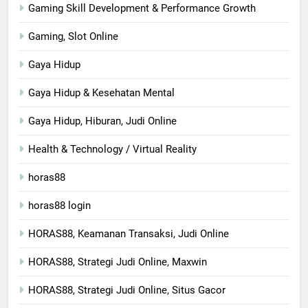
Gaming Skill Development & Performance Growth
Gaming, Slot Online
Gaya Hidup
Gaya Hidup & Kesehatan Mental
Gaya Hidup, Hiburan, Judi Online
Health & Technology / Virtual Reality
horas88
horas88 login
HORAS88, Keamanan Transaksi, Judi Online
HORAS88, Strategi Judi Online, Maxwin
HORAS88, Strategi Judi Online, Situs Gacor