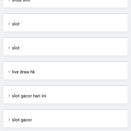
situs slot
slot
slot
live draw hk
slot gacor hari ini
slot gacor