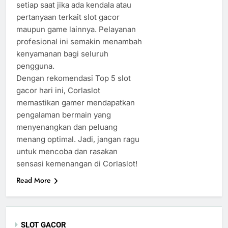
setiap saat jika ada kendala atau
pertanyaan terkait slot gacor
maupun game lainnya. Pelayanan
profesional ini semakin menambah
kenyamanan bagi seluruh
pengguna.
Dengan rekomendasi Top 5 slot
gacor hari ini, Corlaslot
memastikan gamer mendapatkan
pengalaman bermain yang
menyenangkan dan peluang
menang optimal. Jadi, jangan ragu
untuk mencoba dan rasakan
sensasi kemenangan di Corlaslot!
Read More
SLOT GACOR