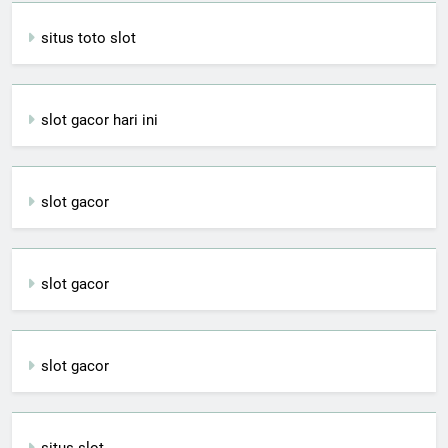
situs toto slot
slot gacor hari ini
slot gacor
slot gacor
slot gacor