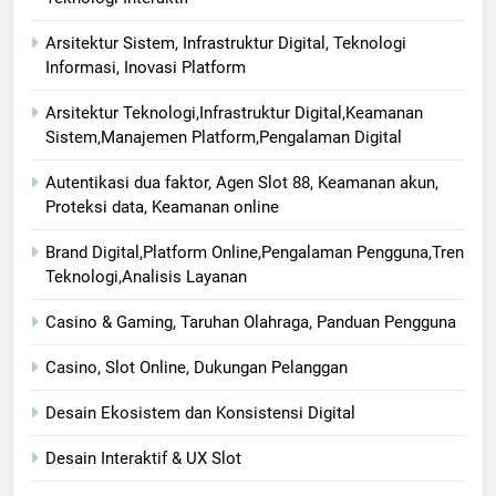
Arsitektur Sistem, Infrastruktur Digital, Teknologi
Informasi, Inovasi Platform
Arsitektur Teknologi,Infrastruktur Digital,Keamanan
Sistem,Manajemen Platform,Pengalaman Digital
Autentikasi dua faktor, Agen Slot 88, Keamanan akun,
Proteksi data, Keamanan online
Brand Digital,Platform Online,Pengalaman Pengguna,Tren
Teknologi,Analisis Layanan
Casino & Gaming, Taruhan Olahraga, Panduan Pengguna
Casino, Slot Online, Dukungan Pelanggan
Desain Ekosistem dan Konsistensi Digital
Desain Interaktif & UX Slot