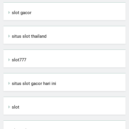
slot gacor
situs slot thailand
slot777
situs slot gacor hari ini
slot