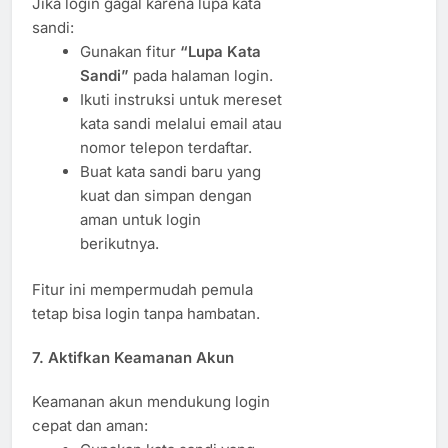
Jika login gagal karena lupa kata
sandi:
Gunakan fitur
“Lupa Kata
Sandi”
pada halaman login.
Ikuti instruksi untuk mereset
kata sandi melalui email atau
nomor telepon terdaftar.
Buat kata sandi baru yang
kuat dan simpan dengan
aman untuk login
berikutnya.
Fitur ini mempermudah pemula
tetap bisa login tanpa hambatan.
7. Aktifkan Keamanan Akun
Keamanan akun mendukung login
cepat dan aman: