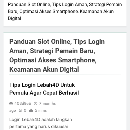
Panduan Slot Online, Tips Login Aman, Strategi Pemain
Baru, Optimasi Akses Smartphone, Keamanan Akun
Digital
Panduan Slot Online, Tips Login
Aman, Strategi Pemain Baru,
Optimasi Akses Smartphone,
Keamanan Akun Digital
Tips Login Lebah4D Untuk
Pemula Agar Cepat Berhasil
403d8e6
7 months
ago
0
5 mins
Login Lebah4D adalah langkah
pertama yang harus dikuasai