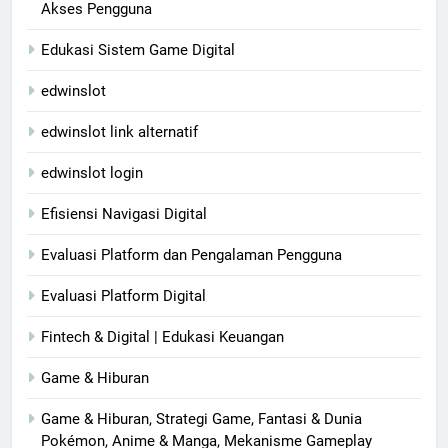
Akses Pengguna
Edukasi Sistem Game Digital
edwinslot
edwinslot link alternatif
edwinslot login
Efisiensi Navigasi Digital
Evaluasi Platform dan Pengalaman Pengguna
Evaluasi Platform Digital
Fintech & Digital | Edukasi Keuangan
Game & Hiburan
Game & Hiburan, Strategi Game, Fantasi & Dunia
Pokémon, Anime & Manga, Mekanisme Gameplay