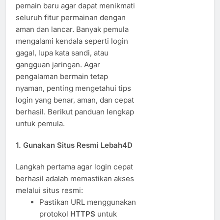
pemain baru agar dapat menikmati
seluruh fitur permainan dengan
aman dan lancar. Banyak pemula
mengalami kendala seperti login
gagal, lupa kata sandi, atau
gangguan jaringan. Agar
pengalaman bermain tetap
nyaman, penting mengetahui tips
login yang benar, aman, dan cepat
berhasil. Berikut panduan lengkap
untuk pemula.
1. Gunakan Situs Resmi Lebah4D
Langkah pertama agar login cepat
berhasil adalah memastikan akses
melalui situs resmi:
Pastikan URL menggunakan
protokol
HTTPS
untuk