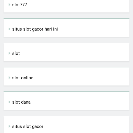
slot777
situs slot gacor hari ini
slot
slot online
slot dana
situs slot gacor