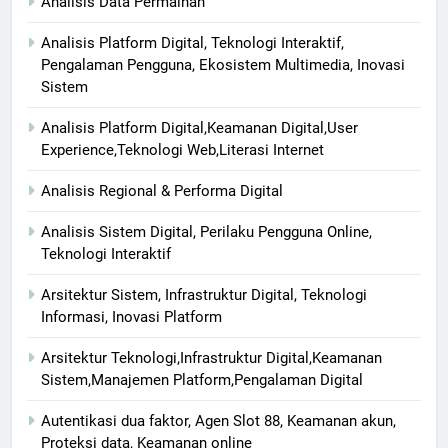
Analisis Data Permainan
Analisis Platform Digital, Teknologi Interaktif,
Pengalaman Pengguna, Ekosistem Multimedia, Inovasi
Sistem
Analisis Platform Digital,Keamanan Digital,User
Experience,Teknologi Web,Literasi Internet
Analisis Regional & Performa Digital
Analisis Sistem Digital, Perilaku Pengguna Online,
Teknologi Interaktif
Arsitektur Sistem, Infrastruktur Digital, Teknologi
Informasi, Inovasi Platform
Arsitektur Teknologi,Infrastruktur Digital,Keamanan
Sistem,Manajemen Platform,Pengalaman Digital
Autentikasi dua faktor, Agen Slot 88, Keamanan akun,
Proteksi data, Keamanan online