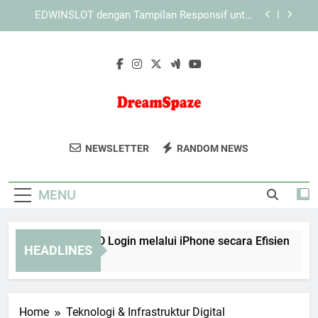
Skip
LEBAH4D dengan Tampilan Responsif untuk
to
Berbagai Perangkat
content
KAYA787 dengan Tampilan Responsif untuk
Berbagai Perangkat
Langkah LEBAH4D Login melalui iPhone secara
Efisien
EDWINSLOT dengan Tampilan Responsif untuk
Berbagai Perangkat dan Kebutuhan Pengguna
DreamSpaze
Dapatkan Inspirasi Desain Interior Dan
LEBAH4D dengan Tampilan Responsif untuk
NEWSLETTER
RANDOM NEWS
Berbagai Perangkat
Dekorasi Kreatif Di Dream Spaze. Untuk
KAYA787 dengan Tampilan Responsif untuk
Rumah Impian Anda.
Berbagai Perangkat
MENU
ngkah LEBAH4D Login melalui iPhone secara Efisien
ED
HEADLINES
Weeks Ago
3 
Home
Teknologi & Infrastruktur Digital