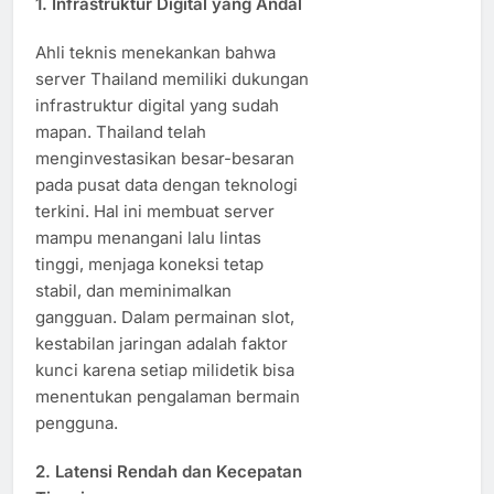
1. Infrastruktur Digital yang Andal
Ahli teknis menekankan bahwa
server Thailand memiliki dukungan
infrastruktur digital yang sudah
mapan. Thailand telah
menginvestasikan besar-besaran
pada pusat data dengan teknologi
terkini. Hal ini membuat server
mampu menangani lalu lintas
tinggi, menjaga koneksi tetap
stabil, dan meminimalkan
gangguan. Dalam permainan slot,
kestabilan jaringan adalah faktor
kunci karena setiap milidetik bisa
menentukan pengalaman bermain
pengguna.
2. Latensi Rendah dan Kecepatan