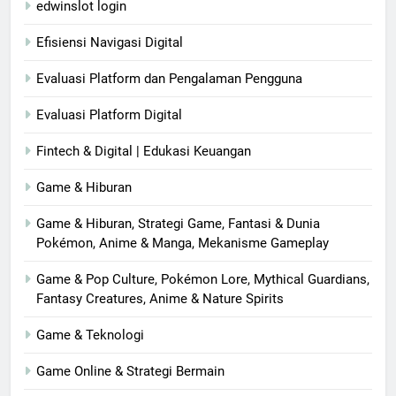
edwinslot login
Efisiensi Navigasi Digital
Evaluasi Platform dan Pengalaman Pengguna
Evaluasi Platform Digital
Fintech & Digital | Edukasi Keuangan
Game & Hiburan
Game & Hiburan, Strategi Game, Fantasi & Dunia
Pokémon, Anime & Manga, Mekanisme Gameplay
Game & Pop Culture, Pokémon Lore, Mythical Guardians,
Fantasy Creatures, Anime & Nature Spirits
Game & Teknologi
Game Online & Strategi Bermain