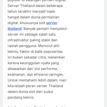
Server Thailand dalam beberapa
tahun terakhir menjadi topik
hangat dalam dunia permainan
digital, khususnya slot
server
thailand
. Banyak pemain menyebut
server ini sebagai salah satu
infrastruktur paling stabil dan
ramah pengguna. Menurut ahli
teknis, faktor di balik popularitas
ini bukan sekadar citra, melainkan
karena keunggulan nyata yang
ditawarkan dari sisi performa,
keamanan, dan efisiensi jaringan.
Untuk memahami lebih dalam, mari
kita telaah peran server Thailand
dalam dunia slot dari sudut
pandang teknis.