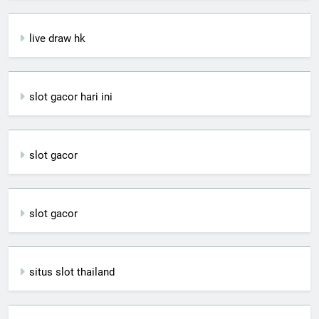
live draw hk
slot gacor hari ini
slot gacor
slot gacor
situs slot thailand