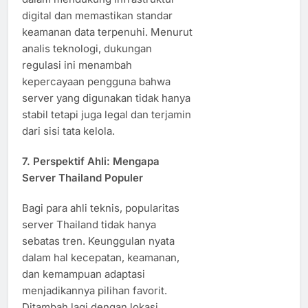
digital dan memastikan standar
keamanan data terpenuhi. Menurut
analis teknologi, dukungan
regulasi ini menambah
kepercayaan pengguna bahwa
server yang digunakan tidak hanya
stabil tetapi juga legal dan terjamin
dari sisi tata kelola.
7. Perspektif Ahli: Mengapa
Server Thailand Populer
Bagi para ahli teknis, popularitas
server Thailand tidak hanya
sebatas tren. Keunggulan nyata
dalam hal kecepatan, keamanan,
dan kemampuan adaptasi
menjadikannya pilihan favorit.
Ditambah lagi dengan lokasi