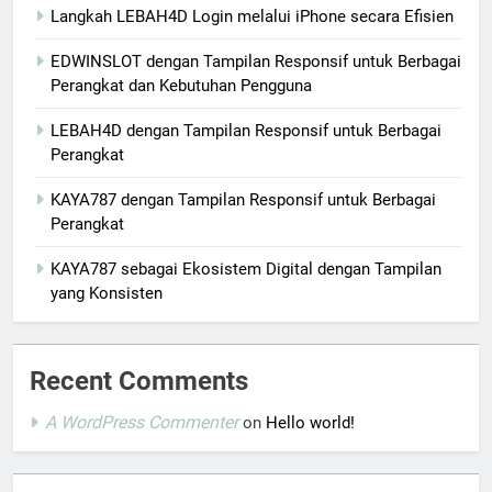
Langkah LEBAH4D Login melalui iPhone secara Efisien
EDWINSLOT dengan Tampilan Responsif untuk Berbagai
Perangkat dan Kebutuhan Pengguna
LEBAH4D dengan Tampilan Responsif untuk Berbagai
Perangkat
KAYA787 dengan Tampilan Responsif untuk Berbagai
Perangkat
KAYA787 sebagai Ekosistem Digital dengan Tampilan
yang Konsisten
Recent Comments
A WordPress Commenter
on
Hello world!