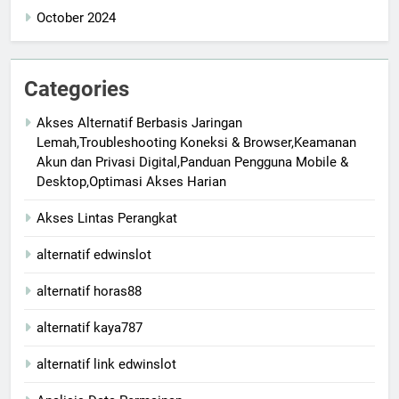
October 2024
Categories
Akses Alternatif Berbasis Jaringan
Lemah,Troubleshooting Koneksi & Browser,Keamanan
Akun dan Privasi Digital,Panduan Pengguna Mobile &
Desktop,Optimasi Akses Harian
Akses Lintas Perangkat
alternatif edwinslot
alternatif horas88
alternatif kaya787
alternatif link edwinslot