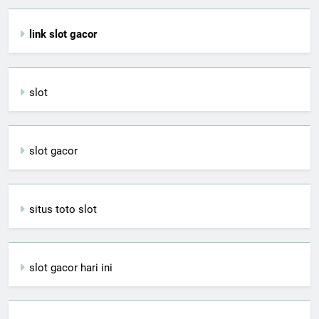
link slot gacor
slot
slot gacor
situs toto slot
slot gacor hari ini