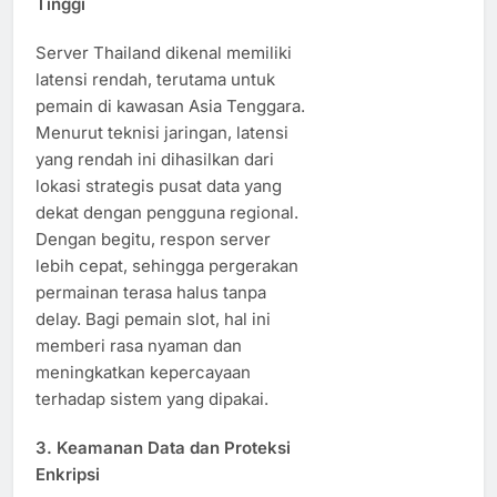
Tinggi
Server Thailand dikenal memiliki
latensi rendah, terutama untuk
pemain di kawasan Asia Tenggara.
Menurut teknisi jaringan, latensi
yang rendah ini dihasilkan dari
lokasi strategis pusat data yang
dekat dengan pengguna regional.
Dengan begitu, respon server
lebih cepat, sehingga pergerakan
permainan terasa halus tanpa
delay. Bagi pemain slot, hal ini
memberi rasa nyaman dan
meningkatkan kepercayaan
terhadap sistem yang dipakai.
3. Keamanan Data dan Proteksi
Enkripsi