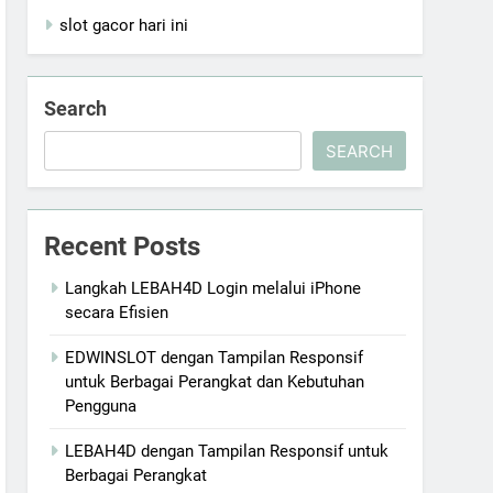
slot gacor hari ini
Search
SEARCH
Recent Posts
Langkah LEBAH4D Login melalui iPhone
secara Efisien
EDWINSLOT dengan Tampilan Responsif
untuk Berbagai Perangkat dan Kebutuhan
Pengguna
LEBAH4D dengan Tampilan Responsif untuk
Berbagai Perangkat