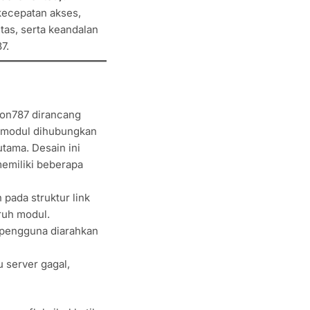
 kecepatan akses,
tas, serta keandalan
7.
on787 dirancang
n modul dihubungkan
utama. Desain ini
emiliki beberapa
pada struktur link
ruh modul.
pengguna diarahkan
u server gagal,