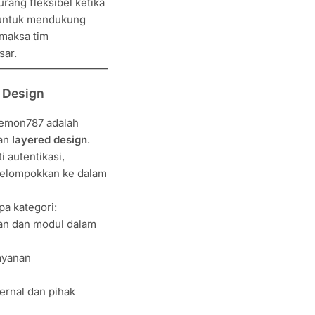
urang fleksibel ketika
 untuk mendukung
emaksa tim
sar.
d Design
okemon787 adalah
an
layered design
.
 autentikasi,
kelompokkan ke dalam
pa kategori:
an dan modul dalam
ayanan
ernal dan pihak