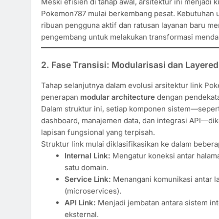
Meski efisien di tahap awal, arsitektur ini menjadi k
Pokemon787 mulai berkembang pesat. Kebutuhan
ribuan pengguna aktif dan ratusan layanan baru m
pengembang untuk melakukan transformasi menda
2. Fase Transisi: Modularisasi dan Layere
Tahap selanjutnya dalam evolusi arsitektur link P
penerapan
modular architecture
dengan pendekat
Dalam struktur ini, setiap komponen sistem—seperti
dashboard, manajemen data, dan integrasi API—di
lapisan fungsional yang terpisah.
Struktur link mulai diklasifikasikan ke dalam bebera
Internal Link:
Mengatur koneksi antar halam
satu domain.
Service Link:
Menangani komunikasi antar l
(microservices).
API Link:
Menjadi jembatan antara sistem int
eksternal.