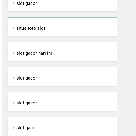
slot gacor
situs toto slot
slot gacor hari ini
slot gacor
slot gacor
slot gacor