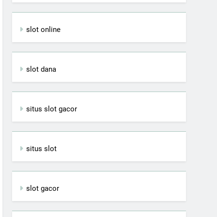
slot online
slot dana
situs slot gacor
situs slot
slot gacor