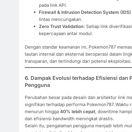
pada link API.
Firewall & Intrusion Detection System (IDS)
lintas mencurigakan.
Zero Trust Validation:
Setiap link diverifikas
kepercayaan antar modul.
Dengan standar keamanan ini, Pokemon787 memast
tautan internal dan eksternal beroperasi dalam lin
transparan, dan terlindungi dari potensi eksploitasi.
6. Dampak Evolusi terhadap Efisiensi dan
Pengguna
Perubahan besar pada desain dan arsitektur link
signifikan terhadap performa Pokemon787. Waktu 
menurun hingga
40% lebih cepat
, downtime hampir
dan efisiensi bandwidth meningkat drastis.
Selain itu, pengalaman pengguna menjadi lebih mul