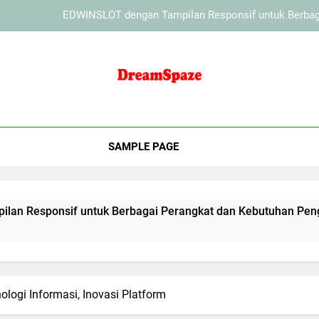
EDWINSLOT dengan Tampilan Responsif untuk Berbag
LEBAH4D dengan Tampilan
KAYA787 dengan Tampila
eamSpaze
Langkah LEBAH4D
nspirasi Desain Interior Dan Dekorasi Kreatif Di Dream Spaze
EDWINSLOT dengan Tampilan Responsif untuk Berbag
SAMPLE PAGE
LEBAH4D dengan Tampilan
KAYA787 dengan Tampila
if untuk Berbagai Perangkat dan Kebutuhan Pengguna
knologi Informasi, Inovasi Platform