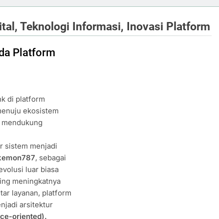
ital, Teknologi Informasi, Inovasi Platform
ada Platform
nk di platform
menuju ekosistem
uk mendukung
ur sistem menjadi
kemon787
, sebagai
volusi luar biasa
iring meningkatnya
tar layanan, platform
njadi arsitektur
ice-oriented).