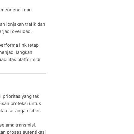
 mengenali dan
 lonjakan trafik dan
rjadi overload.
rforma link tetap
 menjadi langkah
bilitas platform di
prioritas yang tak
isan proteksi untuk
tau serangan siber.
selama transmisi.
n proses autentikasi