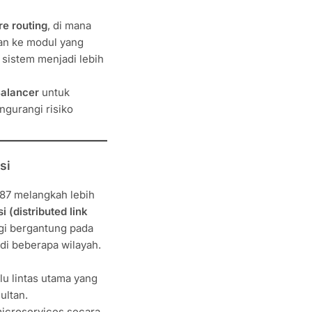
e routing
, di mana
an ke modul yang
 sistem menjadi lebih
alancer
untuk
ngurangi risiko
si
87 melangkah lebih
si (distributed link
lagi bergantung pada
di beberapa wilayah.
lu lintas utama yang
ultan.
icroservices secara