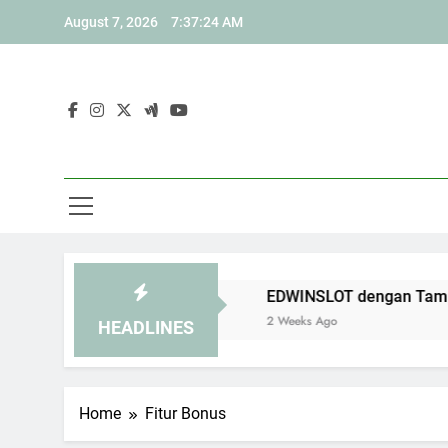
Skip
August 7, 2026
7:37:25 AM
to
content
Dr
Dapatkan I
ne secara Efisien
EDWINSLOT dengan Tampilan Respons
2 Weeks Ago
HEADLINES
Home
Fitur Bonus