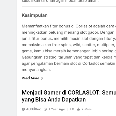
sesuaikan taruhan agar modal tetap aman.
Kesimpulan
Memanfaatkan fitur bonus di Corlaslot adalah cara 
meningkatkan peluang menang slot gacor. Dengan
jenis fitur bonus, memilih mesin slot dengan fitur y
memaksimalkan free spins, wild, scatter, multiplier
game, kamu bisa meraih kemenangan lebih sering d
Gabungkan strategi taruhan yang tepat dan kelola 
agar pengalaman bermain slot di Corlaslot semak
menyenangkan.
Read More
Menjadi Gamer di CORLASLOT: Semu
yang Bisa Anda Dapatkan
403d8e6
1 Year Ago
0
7 Mins