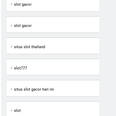
slot gacor
slot gacor
situs slot thailand
slot777
situs slot gacor hari ini
slot