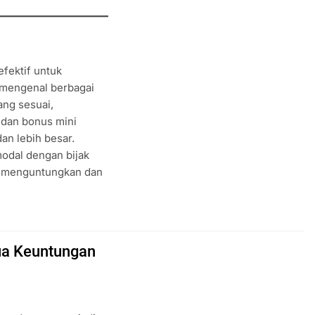
efektif untuk
 mengenal berbagai
ang sesuai,
, dan bonus mini
an lebih besar.
modal dengan bijak
in menguntungkan dan
a Keuntungan