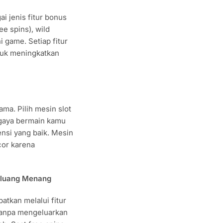
 jenis fitur bonus
ee spins), wild
i game. Setiap fitur
tuk meningkatkan
ama. Pilih mesin slot
 gaya bermain kamu
nsi yang baik. Mesin
cor karena
eluang Menang
atkan melalui fitur
tanpa mengeluarkan