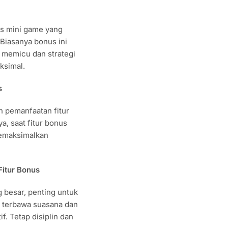
us mini game yang
iasanya bonus ini
a memicu dan strategi
ksimal.
s
 pemanfaatan fitur
, saat fitur bonus
memaksimalkan
Fitur Bonus
besar, penting untuk
u terbawa suasana dan
f. Tetap disiplin dan