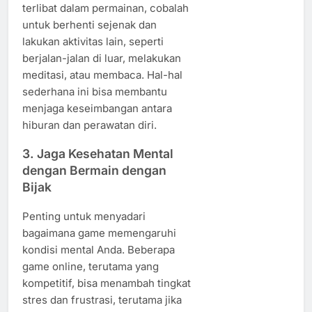
terlibat dalam permainan, cobalah
untuk berhenti sejenak dan
lakukan aktivitas lain, seperti
berjalan-jalan di luar, melakukan
meditasi, atau membaca. Hal-hal
sederhana ini bisa membantu
menjaga keseimbangan antara
hiburan dan perawatan diri.
3.
Jaga Kesehatan Mental
dengan Bermain dengan
Bijak
Penting untuk menyadari
bagaimana game memengaruhi
kondisi mental Anda. Beberapa
game online, terutama yang
kompetitif, bisa menambah tingkat
stres dan frustrasi, terutama jika