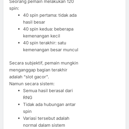
Seorang pemain melakukan 120
spin:
40 spin pertama: tidak ada
hasil besar
40 spin kedua: beberapa
kemenangan kecil
40 spin terakhir: satu
kemenangan besar muncul
Secara subjektif, pemain mungkin
menganggap bagian terakhir
adalah “slot gacor”.
Namun secara sistem:
Semua hasil berasal dari
RNG
Tidak ada hubungan antar
spin
Variasi tersebut adalah
normal dalam sistem