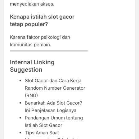
menyediakan akses.
Kenapa istilah slot gacor
tetap populer?
Karena faktor psikologi dan
komunitas pemain.
Internal Linking
Suggestion
Slot Gacor dan Cara Kerja
Random Number Generator
(RNG)
Benarkah Ada Slot Gacor?
Ini Penjelasan Logisnya
Pandangan Umum tentang
Istilah Slot Gacor
Tips Aman Saat