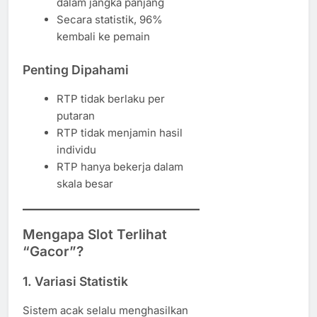
dalam jangka panjang
Secara statistik, 96%
kembali ke pemain
Penting Dipahami
RTP tidak berlaku per
putaran
RTP tidak menjamin hasil
individu
RTP hanya bekerja dalam
skala besar
Mengapa Slot Terlihat
“Gacor”?
1. Variasi Statistik
Sistem acak selalu menghasilkan