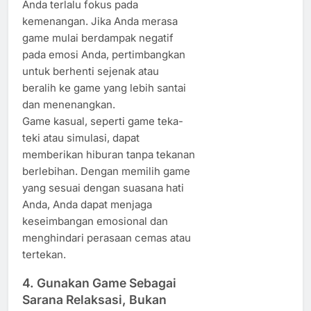
Anda terlalu fokus pada
kemenangan. Jika Anda merasa
game mulai berdampak negatif
pada emosi Anda, pertimbangkan
untuk berhenti sejenak atau
beralih ke game yang lebih santai
dan menenangkan.
Game kasual, seperti game teka-
teki atau simulasi, dapat
memberikan hiburan tanpa tekanan
berlebihan. Dengan memilih game
yang sesuai dengan suasana hati
Anda, Anda dapat menjaga
keseimbangan emosional dan
menghindari perasaan cemas atau
tertekan.
4.
Gunakan Game Sebagai
Sarana Relaksasi, Bukan