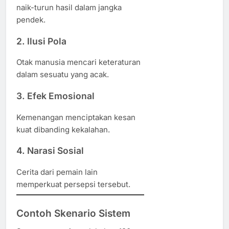
naik-turun hasil dalam jangka
pendek.
2. Ilusi Pola
Otak manusia mencari keteraturan
dalam sesuatu yang acak.
3. Efek Emosional
Kemenangan menciptakan kesan
kuat dibanding kekalahan.
4. Narasi Sosial
Cerita dari pemain lain
memperkuat persepsi tersebut.
Contoh Skenario Sistem