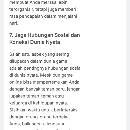
membuat Anda merasa lebih
terorganisir, tetapi juga memberi
rasa pencapaian dalam menjalani
hari.
7.
Jaga Hubungan Sosial dan
Koneksi Dunia Nyata
Salah satu aspek yang sering
dilupakan dalam dunia game
adalah pentingnya hubungan sosial
di dunia nyata. Meskipun game
online bisa mempertemukan Anda
dengan banyak teman baru, jangan
lupakan teman-teman atau
keluarga di kehidupan nyata.
Sisihkan waktu untuk berinteraksi
dengan orang-orang terdekat
Anda, baik secara langsung