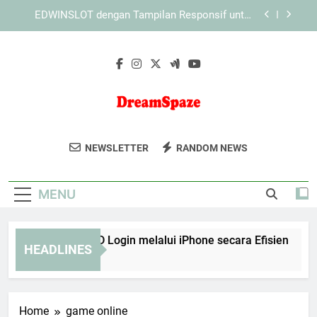
Skip
LEBAH4D dengan Tampilan Responsif untuk
to
Berbagai Perangkat
content
KAYA787 dengan Tampilan Responsif untuk
Berbagai Perangkat
Langkah LEBAH4D Login melalui iPhone secara
Efisien
EDWINSLOT dengan Tampilan Responsif untuk
Berbagai Perangkat dan Kebutuhan Pengguna
DreamSpaze
Dapatkan Inspirasi Desain Interior Dan
LEBAH4D dengan Tampilan Responsif untuk
NEWSLETTER
RANDOM NEWS
Berbagai Perangkat
Dekorasi Kreatif Di Dream Spaze. Untuk
KAYA787 dengan Tampilan Responsif untuk
Rumah Impian Anda.
Berbagai Perangkat
MENU
ngkah LEBAH4D Login melalui iPhone secara Efisien
ED
HEADLINES
Weeks Ago
3 W
Home
game online