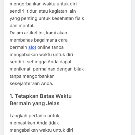
mengorbankan waktu untuk diri
sendiri, tidur, atau kegiatan lain
yang penting untuk kesehatan fisik
dan mental.
Dalam artikel ini, kami akan
membahas bagaimana cara
bermain
slot
online tanpa
mengabaikan waktu untuk diri
sendiri, sehingga Anda dapat
menikmati permainan dengan bijak
tanpa mengorbankan
kesejahteraan Anda.
1.
Tetapkan Batas Waktu
Bermain yang Jelas
Langkah pertama untuk
memastikan Anda tidak
mengabaikan waktu untuk diri