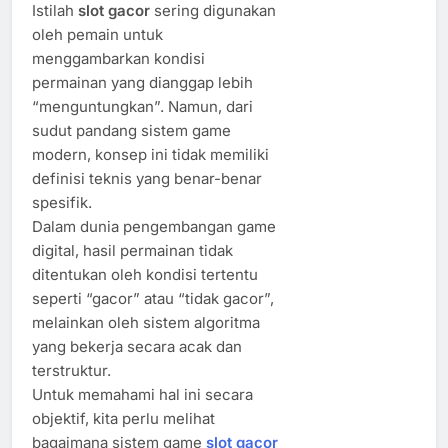
Istilah
slot gacor
sering digunakan
oleh pemain untuk
menggambarkan kondisi
permainan yang dianggap lebih
“menguntungkan”. Namun, dari
sudut pandang sistem game
modern, konsep ini tidak memiliki
definisi teknis yang benar-benar
spesifik.
Dalam dunia pengembangan game
digital, hasil permainan tidak
ditentukan oleh kondisi tertentu
seperti “gacor” atau “tidak gacor”,
melainkan oleh sistem algoritma
yang bekerja secara acak dan
terstruktur.
Untuk memahami hal ini secara
objektif, kita perlu melihat
bagaimana sistem game
slot gacor