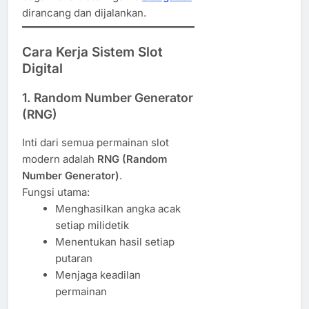
dirancang dan dijalankan.
Cara Kerja Sistem Slot
Digital
1. Random Number Generator
(RNG)
Inti dari semua permainan slot
modern adalah
RNG (Random
Number Generator)
.
Fungsi utama:
Menghasilkan angka acak
setiap milidetik
Menentukan hasil setiap
putaran
Menjaga keadilan
permainan