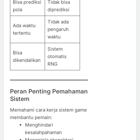
Bisa prediksi
Tidak bisa
pola
diprediksi
Tidak ada
Ada waktu
pengaruh
tertentu
waktu
Sistem
Bisa
otomatis
dikendalikan
RNG
Peran Penting Pemahaman
Sistem
Memahami cara kerja sistem game
membantu pemain:
Menghindari
kesalahpahaman
Mengelola ekspektasi