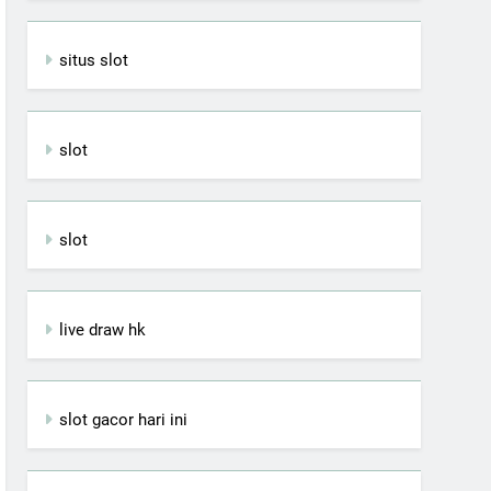
situs slot
slot
slot
live draw hk
slot gacor hari ini