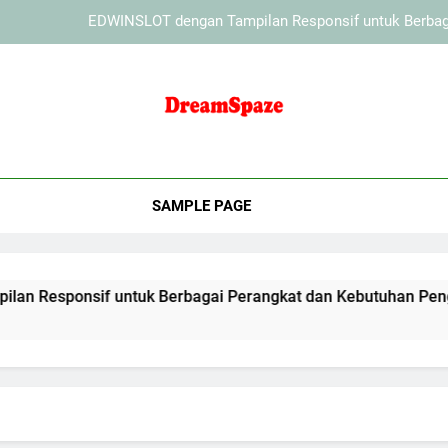
EDWINSLOT dengan Tampilan Responsif untuk Berbag
LEBAH4D dengan Tampilan
KAYA787 dengan Tampila
eamSpaze
Langkah LEBAH4D
nspirasi Desain Interior Dan Dekorasi Kreatif Di Dream Spaze
EDWINSLOT dengan Tampilan Responsif untuk Berbag
SAMPLE PAGE
LEBAH4D dengan Tampilan
KAYA787 dengan Tampila
if untuk Berbagai Perangkat dan Kebutuhan Pengguna