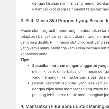
dengan taruhan minimal yang memungkinkan
dalam jackpot progresif sambil tetap bermai
3.
Pilih Mesin Slot Progresif yang Sesuai 
Mesin slot progresif cenderung membutuhkan taruh
tetapi ada banyak variasi dalam ukuran taruhan 
yang bisa dipilih. Pilih mesin slot progresif yang 
yang kamu miliki, sehingga kamu bisa bermain lebi
kehabisan uang.
Tips:
Sesuaikan taruhan dengan anggaran
yang d
memiliki bankroll terbatas, pilih mesin deng
yang memungkinkanmu berpartisipasi dalam j
Hindari bertaruh lebih dari yang bisa kamu r
dengan bijak akan memperpanjang waktu be
peluang lebih besar untuk memenangkan jac
4.
Manfaatkan Fitur Bonus untuk Meningka