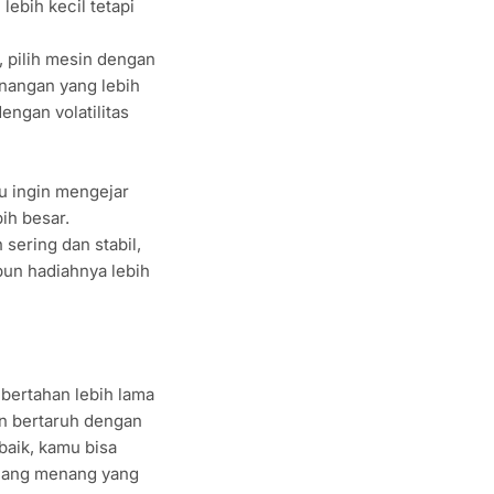
ebih kecil tetapi
, pilih mesin dengan
enangan yang lebih
engan volatilitas
u ingin mengejar
ih besar.
sering dan stabil,
pun hadiahnya lebih
 bertahan lebih lama
gin bertaruh dengan
baik, kamu bisa
luang menang yang