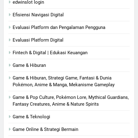
edwinslot login
Efisiensi Navigasi Digital
Evaluasi Platform dan Pengalaman Pengguna
Evaluasi Platform Digital
Fintech & Digital | Edukasi Keuangan
Game & Hiburan
Game & Hiburan, Strategi Game, Fantasi & Dunia
Pokémon, Anime & Manga, Mekanisme Gameplay
Game & Pop Culture, Pokémon Lore, Mythical Guardians,
Fantasy Creatures, Anime & Nature Spirits
Game & Teknologi
Game Online & Strategi Bermain