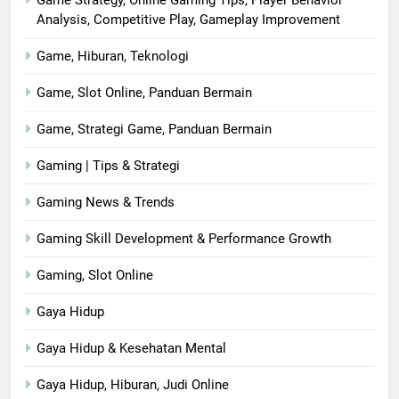
Analysis, Competitive Play, Gameplay Improvement
Game, Hiburan, Teknologi
Game, Slot Online, Panduan Bermain
Game, Strategi Game, Panduan Bermain
Gaming | Tips & Strategi
Gaming News & Trends
Gaming Skill Development & Performance Growth
Gaming, Slot Online
Gaya Hidup
Gaya Hidup & Kesehatan Mental
Gaya Hidup, Hiburan, Judi Online