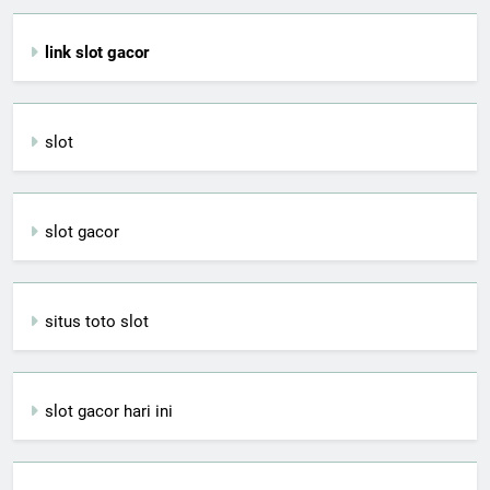
link slot gacor
slot
slot gacor
situs toto slot
slot gacor hari ini