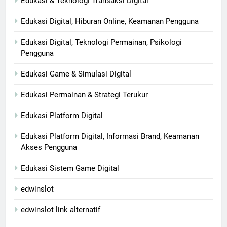
Edukasi & Teknologi Transaksi Digital
Edukasi Digital, Hiburan Online, Keamanan Pengguna
Edukasi Digital, Teknologi Permainan, Psikologi
Pengguna
Edukasi Game & Simulasi Digital
Edukasi Permainan & Strategi Terukur
Edukasi Platform Digital
Edukasi Platform Digital, Informasi Brand, Keamanan
Akses Pengguna
Edukasi Sistem Game Digital
edwinslot
edwinslot link alternatif