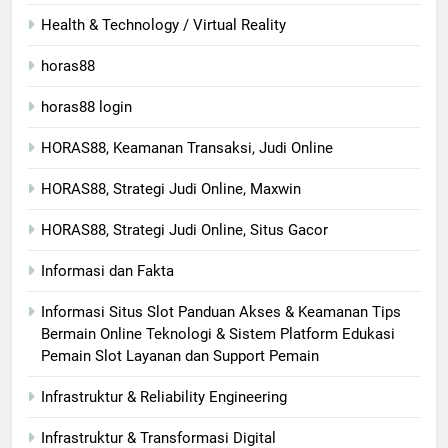
Health & Technology / Virtual Reality
horas88
horas88 login
HORAS88, Keamanan Transaksi, Judi Online
HORAS88, Strategi Judi Online, Maxwin
HORAS88, Strategi Judi Online, Situs Gacor
Informasi dan Fakta
Informasi Situs Slot Panduan Akses & Keamanan Tips
Bermain Online Teknologi & Sistem Platform Edukasi
Pemain Slot Layanan dan Support Pemain
Infrastruktur & Reliability Engineering
Infrastruktur & Transformasi Digital