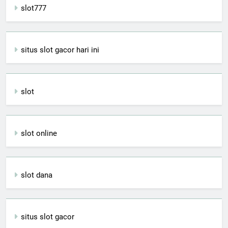
slot777
situs slot gacor hari ini
slot
slot online
slot dana
situs slot gacor