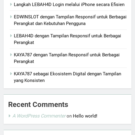
Langkah LEBAH4D Login melalui iPhone secara Efisien
EDWINSLOT dengan Tampilan Responsif untuk Berbagai
Perangkat dan Kebutuhan Pengguna
LEBAH4D dengan Tampilan Responsif untuk Berbagai
Perangkat
KAYA787 dengan Tampilan Responsif untuk Berbagai
Perangkat
KAYA787 sebagai Ekosistem Digital dengan Tampilan
yang Konsisten
Recent Comments
A WordPress Commenter
on
Hello world!