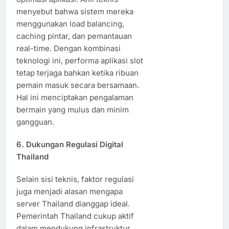
menyebut bahwa sistem mereka
menggunakan load balancing,
caching pintar, dan pemantauan
real-time. Dengan kombinasi
teknologi ini, performa aplikasi slot
tetap terjaga bahkan ketika ribuan
pemain masuk secara bersamaan.
Hal ini menciptakan pengalaman
bermain yang mulus dan minim
gangguan.
6. Dukungan Regulasi Digital
Thailand
Selain sisi teknis, faktor regulasi
juga menjadi alasan mengapa
server Thailand dianggap ideal.
Pemerintah Thailand cukup aktif
dalam mendukung infrastruktur