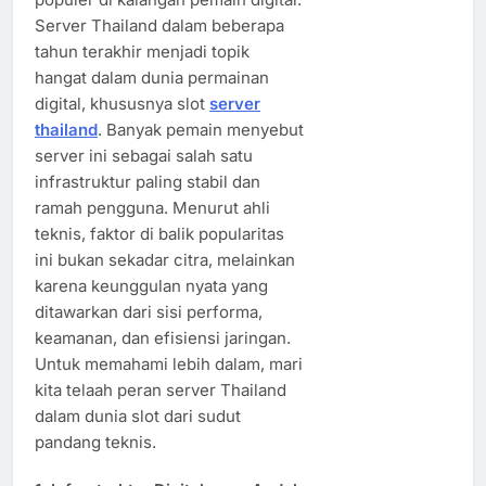
Server Thailand dalam beberapa
tahun terakhir menjadi topik
hangat dalam dunia permainan
digital, khususnya slot
server
thailand
. Banyak pemain menyebut
server ini sebagai salah satu
infrastruktur paling stabil dan
ramah pengguna. Menurut ahli
teknis, faktor di balik popularitas
ini bukan sekadar citra, melainkan
karena keunggulan nyata yang
ditawarkan dari sisi performa,
keamanan, dan efisiensi jaringan.
Untuk memahami lebih dalam, mari
kita telaah peran server Thailand
dalam dunia slot dari sudut
pandang teknis.