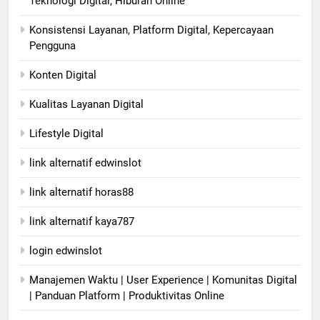
Teknologi Digital, Hiburan Online
Konsistensi Layanan, Platform Digital, Kepercayaan
Pengguna
Konten Digital
Kualitas Layanan Digital
Lifestyle Digital
link alternatif edwinslot
link alternatif horas88
link alternatif kaya787
login edwinslot
Manajemen Waktu | User Experience | Komunitas Digital
| Panduan Platform | Produktivitas Online