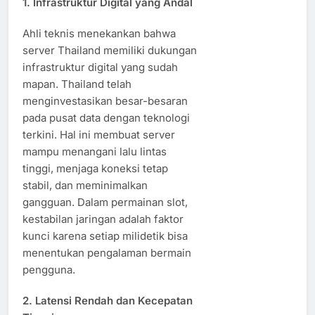
1. Infrastruktur Digital yang Andal
Ahli teknis menekankan bahwa
server Thailand memiliki dukungan
infrastruktur digital yang sudah
mapan. Thailand telah
menginvestasikan besar-besaran
pada pusat data dengan teknologi
terkini. Hal ini membuat server
mampu menangani lalu lintas
tinggi, menjaga koneksi tetap
stabil, dan meminimalkan
gangguan. Dalam permainan slot,
kestabilan jaringan adalah faktor
kunci karena setiap milidetik bisa
menentukan pengalaman bermain
pengguna.
2. Latensi Rendah dan Kecepatan