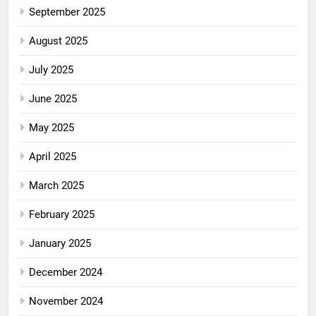
September 2025
August 2025
July 2025
June 2025
May 2025
April 2025
March 2025
February 2025
January 2025
December 2024
November 2024