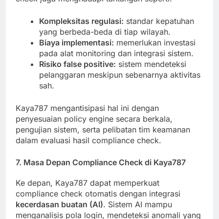
Kompleksitas regulasi:
standar kepatuhan
yang berbeda-beda di tiap wilayah.
Biaya implementasi:
memerlukan investasi
pada alat monitoring dan integrasi sistem.
Risiko false positive:
sistem mendeteksi
pelanggaran meskipun sebenarnya aktivitas
sah.
Kaya787 mengantisipasi hal ini dengan
penyesuaian policy engine secara berkala,
pengujian sistem, serta pelibatan tim keamanan
dalam evaluasi hasil compliance check.
7. Masa Depan Compliance Check di Kaya787
Ke depan, Kaya787 dapat memperkuat
compliance check otomatis dengan integrasi
kecerdasan buatan (AI)
. Sistem AI mampu
menganalisis pola login, mendeteksi anomali yang