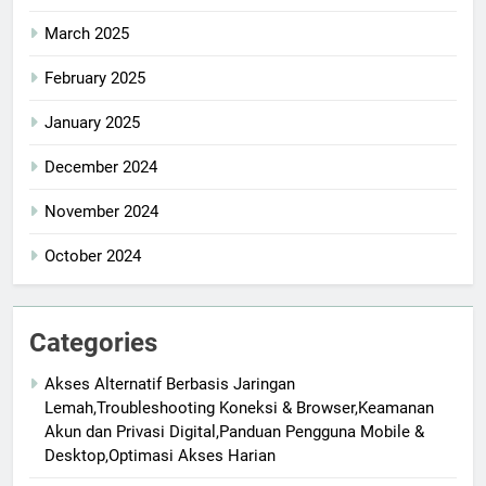
March 2025
February 2025
January 2025
December 2024
November 2024
October 2024
Categories
Akses Alternatif Berbasis Jaringan
Lemah,Troubleshooting Koneksi & Browser,Keamanan
Akun dan Privasi Digital,Panduan Pengguna Mobile &
Desktop,Optimasi Akses Harian