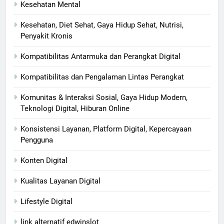
Kesehatan Mental
Kesehatan, Diet Sehat, Gaya Hidup Sehat, Nutrisi,
Penyakit Kronis
Kompatibilitas Antarmuka dan Perangkat Digital
Kompatibilitas dan Pengalaman Lintas Perangkat
Komunitas & Interaksi Sosial, Gaya Hidup Modern,
Teknologi Digital, Hiburan Online
Konsistensi Layanan, Platform Digital, Kepercayaan
Pengguna
Konten Digital
Kualitas Layanan Digital
Lifestyle Digital
link alternatif edwinslot