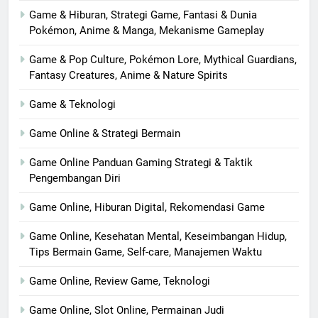
Game & Hiburan, Strategi Game, Fantasi & Dunia
Pokémon, Anime & Manga, Mekanisme Gameplay
Game & Pop Culture, Pokémon Lore, Mythical Guardians,
Fantasy Creatures, Anime & Nature Spirits
Game & Teknologi
Game Online & Strategi Bermain
Game Online Panduan Gaming Strategi & Taktik
Pengembangan Diri
Game Online, Hiburan Digital, Rekomendasi Game
Game Online, Kesehatan Mental, Keseimbangan Hidup,
Tips Bermain Game, Self-care, Manajemen Waktu
Game Online, Review Game, Teknologi
Game Online, Slot Online, Permainan Judi