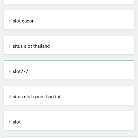
slot gacor
situs slot thailand
slot777
situs slot gacor hari ini
slot