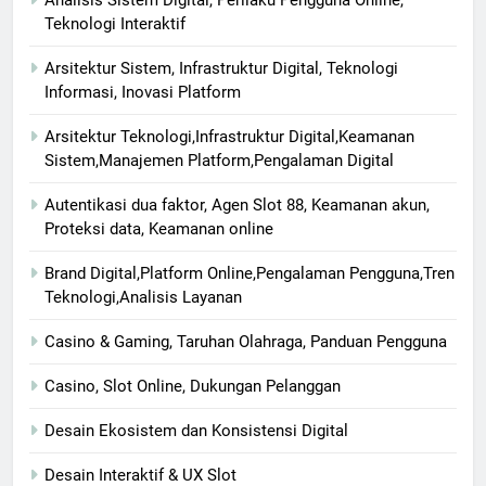
Teknologi Interaktif
Arsitektur Sistem, Infrastruktur Digital, Teknologi
Informasi, Inovasi Platform
Arsitektur Teknologi,Infrastruktur Digital,Keamanan
Sistem,Manajemen Platform,Pengalaman Digital
Autentikasi dua faktor, Agen Slot 88, Keamanan akun,
Proteksi data, Keamanan online
Brand Digital,Platform Online,Pengalaman Pengguna,Tren
Teknologi,Analisis Layanan
Casino & Gaming, Taruhan Olahraga, Panduan Pengguna
Casino, Slot Online, Dukungan Pelanggan
Desain Ekosistem dan Konsistensi Digital
Desain Interaktif & UX Slot