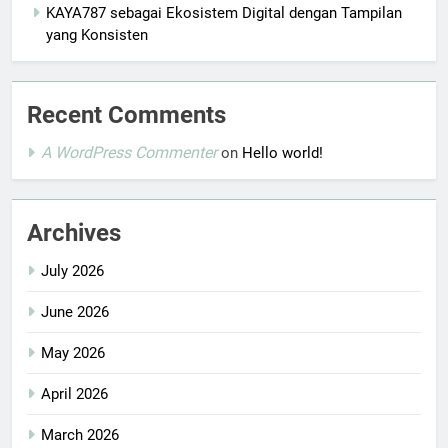
KAYA787 sebagai Ekosistem Digital dengan Tampilan
yang Konsisten
Recent Comments
A WordPress Commenter
on
Hello world!
Archives
July 2026
June 2026
May 2026
April 2026
March 2026