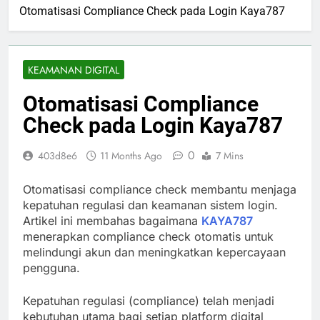
Otomatisasi Compliance Check pada Login Kaya787
KEAMANAN DIGITAL
Otomatisasi Compliance
Check pada Login Kaya787
0
403d8e6
11 Months Ago
7 Mins
Otomatisasi compliance check membantu menjaga
kepatuhan regulasi dan keamanan sistem login.
Artikel ini membahas bagaimana
KAYA787
menerapkan compliance check otomatis untuk
melindungi akun dan meningkatkan kepercayaan
pengguna.
Kepatuhan regulasi (compliance) telah menjadi
kebutuhan utama bagi setiap platform digital