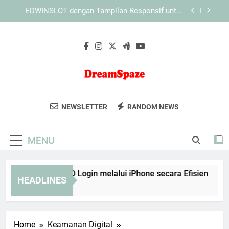
Skip
LEBAH4D dengan Tampilan Responsif untuk
to
Berbagai Perangkat
content
KAYA787 dengan Tampilan Responsif untuk
Berbagai Perangkat
Langkah LEBAH4D Login melalui iPhone secara
Efisien
EDWINSLOT dengan Tampilan Responsif untuk
Berbagai Perangkat dan Kebutuhan Pengguna
DreamSpaze
Dapatkan Inspirasi Desain Interior Dan
LEBAH4D dengan Tampilan Responsif untuk
NEWSLETTER
RANDOM NEWS
Berbagai Perangkat
Dekorasi Kreatif Di Dream Spaze. Untuk
KAYA787 dengan Tampilan Responsif untuk
Rumah Impian Anda.
Berbagai Perangkat
MENU
ngkah LEBAH4D Login melalui iPhone secara Efisien
ED
HEADLINES
Weeks Ago
2 W
Home
Keamanan Digital