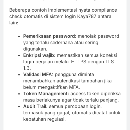
Beberapa contoh implementasi nyata compliance
check otomatis di sistem login Kaya787 antara
lain:
Pemeriksaan password:
menolak password
yang terlalu sederhana atau sering
digunakan.
Enkripsi wajib:
memastikan semua koneksi
login berjalan melalui HTTPS dengan TLS
1.3.
Validasi MFA:
pengguna diminta
menambahkan autentikasi tambahan jika
belum mengaktifkan MFA.
Token Management:
access token diperiksa
masa berlakunya agar tidak terlalu panjang.
Audit Trail:
semua percobaan login,
termasuk yang gagal, otomatis dicatat untuk
kepatuhan regulasi.