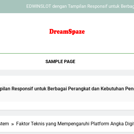
EDWINSLOT dengan Tampilan Responsif untuk Berbag
LEBAH4D dengan Tampilan
KAYA787 dengan Tampila
eamSpaze
Langkah LEBAH4D
nspirasi Desain Interior Dan Dekorasi Kreatif Di Dream Spaze
EDWINSLOT dengan Tampilan Responsif untuk Berbag
SAMPLE PAGE
LEBAH4D dengan Tampilan
KAYA787 dengan Tampila
if untuk Berbagai Perangkat dan Kebutuhan Pengguna
stem
Faktor Teknis yang Mempengaruhi Platform Angka Digit