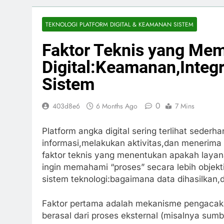
TEKNOLOGI PLATFORM DIGITAL & KEAMANAN SISTEM
Faktor Teknis yang Me
Digital:Keamanan,Integri
Sistem
0
403d8e6
6 Months Ago
7 Mins
Platform angka digital sering terlihat seder
informasi,melakukan aktivitas,dan menerim
faktor teknis yang menentukan apakah layan
ingin memahami “proses” secara lebih objek
sistem teknologi:bagaimana data dihasilkan,di
Faktor pertama adalah mekanisme pengacakan 
berasal dari proses eksternal (misalnya sumbe