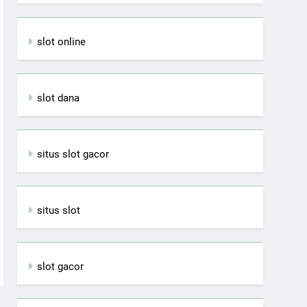
slot online
slot dana
situs slot gacor
situs slot
slot gacor