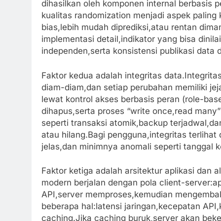
dihasilkan oleh komponen internal berbasis 
kualitas randomization menjadi aspek palin
bias,lebih mudah diprediksi,atau rentan dima
implementasi detail,indikator yang bisa dinil
independen,serta konsistensi publikasi data 
Faktor kedua adalah integritas data.Integrita
diam-diam,dan setiap perubahan memiliki jeja
lewat kontrol akses berbasis peran (role-bas
dihapus,serta proses “write once,read many” 
seperti transaksi atomik,backup terjadwal
atau hilang.Bagi pengguna,integritas terlihat 
jelas,dan minimnya anomali seperti tanggal k
Faktor ketiga adalah arsitektur aplikasi dan 
modern berjalan dengan pola client-server:a
API,server memproses,kemudian mengembalika
beberapa hal:latensi jaringan,kecepatan API,
caching.Jika caching buruk,server akan bek