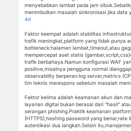
menyebabkan lambat pada jam sibuk.Sebalikny
menimbulkan masalah sinkronisasi jika data 
4d
Faktor keempat adalah stabilitas infrastrukt
trafik meningkat,platform yang tidak punya 
bottleneck:halaman lambat,timeout,atau g
mempercepat aset statis (gambar,script,css)
trafik berbahaya.Namun konfigurasi WAF yang
positive,misalnya pengguna normal dianggap b
observability berperan:log server,metrics (C
tim teknis merespons sebelum masalah mem
Faktor kelima adalah keamanan akun dan ma
layanan digital bukan berasal dari “hasil” at
serangan phishing.Praktik keamanan platfor
(HTTPS),hashing password yang benar,rate l
autentikasi dua langkah.Selain itu,manajemen