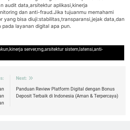
 audit data,arsitektur aplikasi,kinerja
onitoring dan anti-fraud.Jika tujuanmu memahami
 yang bisa diuji:stabilitas,transparansi,jejak data,dan
pada layanan digital apa pun.
n,kinerja server,rng,arsitektur sistem,latensi,anti-
s:
Next:
an
Panduan Review Platform Digital dengan Bonus
an
Deposit Terbaik di Indonesia (Aman & Terpercaya)
an