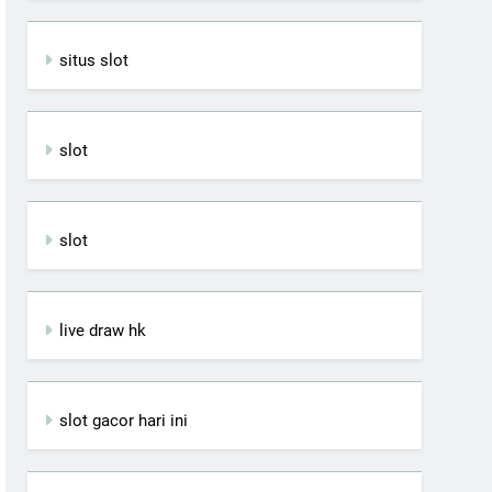
situs slot
slot
slot
live draw hk
slot gacor hari ini