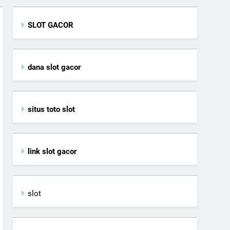
SLOT GACOR
dana slot gacor
situs toto slot
link slot gacor
slot