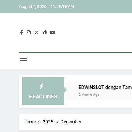
Skip
August 7, 2026
11:59:20 AM
to
content
Dr
Dapatkan I
ne secara Efisien
EDWINSLOT dengan Tampilan Respons
2 Weeks Ago
HEADLINES
Home
2025
December