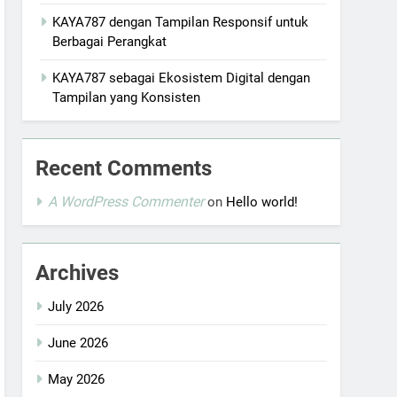
KAYA787 dengan Tampilan Responsif untuk
Berbagai Perangkat
KAYA787 sebagai Ekosistem Digital dengan
Tampilan yang Konsisten
Recent Comments
A WordPress Commenter
on
Hello world!
Archives
July 2026
June 2026
May 2026