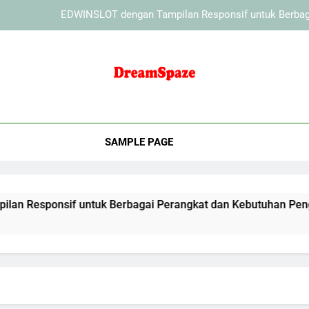
EDWINSLOT dengan Tampilan Responsif untuk Berbag
LEBAH4D dengan Tampilan
KAYA787 dengan Tampila
eamSpaze
Langkah LEBAH4D
nspirasi Desain Interior Dan Dekorasi Kreatif Di Dream Spaze
EDWINSLOT dengan Tampilan Responsif untuk Berbag
SAMPLE PAGE
LEBAH4D dengan Tampilan
KAYA787 dengan Tampila
if untuk Berbagai Perangkat dan Kebutuhan Pengguna