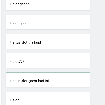
slot gacor
slot gacor
situs slot thailand
slot777
situs slot gacor hari ini
slot