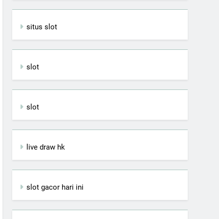
situs slot
slot
slot
live draw hk
slot gacor hari ini