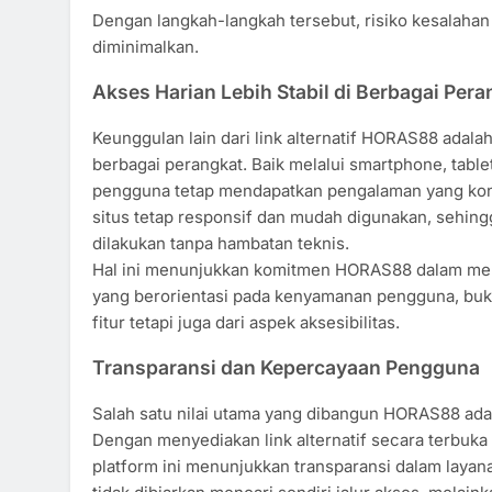
Dengan langkah-langkah tersebut, risiko kesalahan
diminimalkan.
Akses Harian Lebih Stabil di Berbagai Pera
Keunggulan lain dari link alternatif HORAS88 adalah
berbagai perangkat. Baik melalui smartphone, tabl
pengguna tetap mendapatkan pengalaman yang kon
situs tetap responsif dan mudah digunakan, sehingg
dilakukan tanpa hambatan teknis.
Hal ini menunjukkan komitmen HORAS88 dalam me
yang berorientasi pada kenyamanan pengguna, buka
fitur tetapi juga dari aspek aksesibilitas.
Transparansi dan Kepercayaan Pengguna
Salah satu nilai utama yang dibangun HORAS88 ada
Dengan menyediakan link alternatif secara terbuka 
platform ini menunjukkan transparansi dalam laya