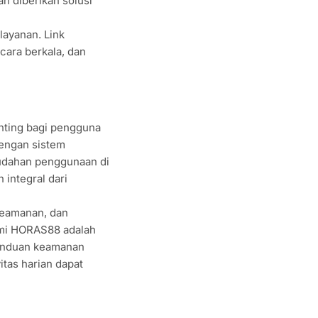
an diberikan solusi
layanan. Link
ecara berkala, dan
enting bagi pengguna
Dengan sistem
mudahan penggunaan di
n integral dari
keamanan, dan
esmi HORAS88 adalah
panduan keamanan
itas harian dapat