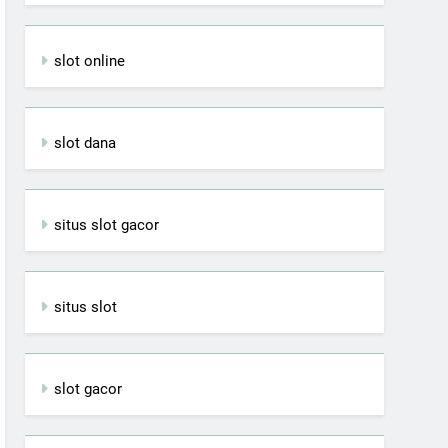
slot online
slot dana
situs slot gacor
situs slot
slot gacor