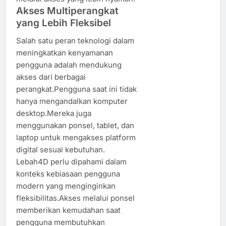
Akses Multiperangkat
yang Lebih Fleksibel
Salah satu peran teknologi dalam
meningkatkan kenyamanan
pengguna adalah mendukung
akses dari berbagai
perangkat.Pengguna saat ini tidak
hanya mengandalkan komputer
desktop.Mereka juga
menggunakan ponsel, tablet, dan
laptop untuk mengakses platform
digital sesuai kebutuhan.
Lebah4D perlu dipahami dalam
konteks kebiasaan pengguna
modern yang menginginkan
fleksibilitas.Akses melalui ponsel
memberikan kemudahan saat
pengguna membutuhkan