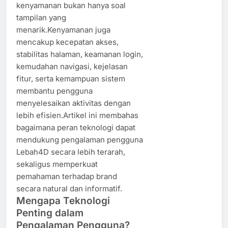
kenyamanan bukan hanya soal
tampilan yang
menarik.Kenyamanan juga
mencakup kecepatan akses,
stabilitas halaman, keamanan login,
kemudahan navigasi, kejelasan
fitur, serta kemampuan sistem
membantu pengguna
menyelesaikan aktivitas dengan
lebih efisien.Artikel ini membahas
bagaimana peran teknologi dapat
mendukung pengalaman pengguna
Lebah4D secara lebih terarah,
sekaligus memperkuat
pemahaman terhadap brand
secara natural dan informatif.
Mengapa Teknologi
Penting dalam
Pengalaman Pengguna?