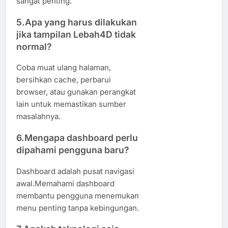
sangat penting.
5.Apa yang harus dilakukan
jika tampilan Lebah4D tidak
normal?
Coba muat ulang halaman,
bersihkan cache, perbarui
browser, atau gunakan perangkat
lain untuk memastikan sumber
masalahnya.
6.Mengapa dashboard perlu
dipahami pengguna baru?
Dashboard adalah pusat navigasi
awal.Memahami dashboard
membantu pengguna menemukan
menu penting tanpa kebingungan.