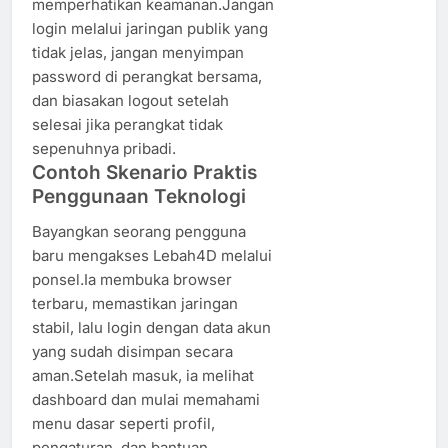
memperhatikan keamanan.Jangan
login melalui jaringan publik yang
tidak jelas, jangan menyimpan
password di perangkat bersama,
dan biasakan logout setelah
selesai jika perangkat tidak
sepenuhnya pribadi.
Contoh Skenario Praktis
Penggunaan Teknologi
Bayangkan seorang pengguna
baru mengakses Lebah4D melalui
ponsel.Ia membuka browser
terbaru, memastikan jaringan
stabil, lalu login dengan data akun
yang sudah disimpan secara
aman.Setelah masuk, ia melihat
dashboard dan mulai memahami
menu dasar seperti profil,
pengaturan, dan bantuan.