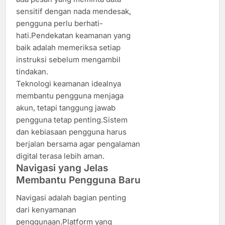
sensitif dengan nada mendesak,
pengguna perlu berhati-
hati.Pendekatan keamanan yang
baik adalah memeriksa setiap
instruksi sebelum mengambil
tindakan.
Teknologi keamanan idealnya
membantu pengguna menjaga
akun, tetapi tanggung jawab
pengguna tetap penting.Sistem
dan kebiasaan pengguna harus
berjalan bersama agar pengalaman
digital terasa lebih aman.
Navigasi yang Jelas
Membantu Pengguna Baru
Navigasi adalah bagian penting
dari kenyamanan
penggunaan.Platform yang