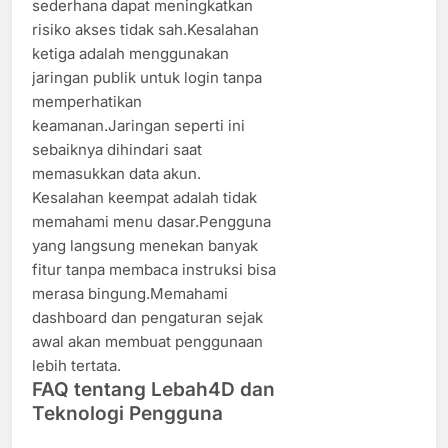
sederhana dapat meningkatkan
risiko akses tidak sah.Kesalahan
ketiga adalah menggunakan
jaringan publik untuk login tanpa
memperhatikan
keamanan.Jaringan seperti ini
sebaiknya dihindari saat
memasukkan data akun.
Kesalahan keempat adalah tidak
memahami menu dasar.Pengguna
yang langsung menekan banyak
fitur tanpa membaca instruksi bisa
merasa bingung.Memahami
dashboard dan pengaturan sejak
awal akan membuat penggunaan
lebih tertata.
FAQ tentang Lebah4D dan
Teknologi Pengguna