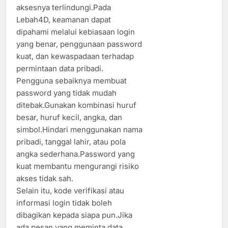
aksesnya terlindungi.Pada
Lebah4D, keamanan dapat
dipahami melalui kebiasaan login
yang benar, penggunaan password
kuat, dan kewaspadaan terhadap
permintaan data pribadi.
Pengguna sebaiknya membuat
password yang tidak mudah
ditebak.Gunakan kombinasi huruf
besar, huruf kecil, angka, dan
simbol.Hindari menggunakan nama
pribadi, tanggal lahir, atau pola
angka sederhana.Password yang
kuat membantu mengurangi risiko
akses tidak sah.
Selain itu, kode verifikasi atau
informasi login tidak boleh
dibagikan kepada siapa pun.Jika
ada pesan yang meminta data