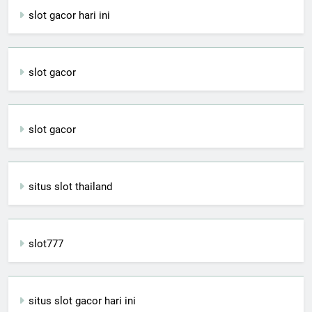
slot gacor hari ini
slot gacor
slot gacor
situs slot thailand
slot777
situs slot gacor hari ini