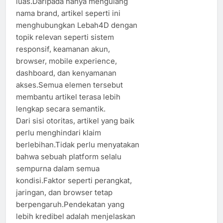
luas.Daripada hanya mengulang
nama brand, artikel seperti ini
menghubungkan Lebah4D dengan
topik relevan seperti sistem
responsif, keamanan akun,
browser, mobile experience,
dashboard, dan kenyamanan
akses.Semua elemen tersebut
membantu artikel terasa lebih
lengkap secara semantik.
Dari sisi otoritas, artikel yang baik
perlu menghindari klaim
berlebihan.Tidak perlu menyatakan
bahwa sebuah platform selalu
sempurna dalam semua
kondisi.Faktor seperti perangkat,
jaringan, dan browser tetap
berpengaruh.Pendekatan yang
lebih kredibel adalah menjelaskan