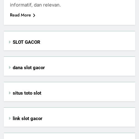
informatif, dan relevan.
Read More
SLOT GACOR
dana slot gacor
situs toto slot
link slot gacor