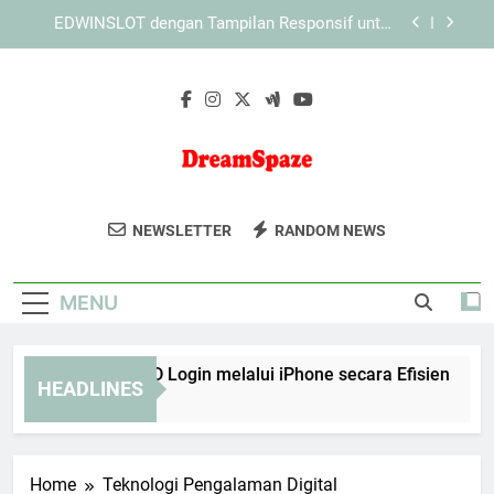
Skip
LEBAH4D dengan Tampilan Responsif untuk
to
Berbagai Perangkat
content
KAYA787 dengan Tampilan Responsif untuk
Berbagai Perangkat
Langkah LEBAH4D Login melalui iPhone secara
Efisien
EDWINSLOT dengan Tampilan Responsif untuk
Berbagai Perangkat dan Kebutuhan Pengguna
DreamSpaze
Dapatkan Inspirasi Desain Interior Dan
LEBAH4D dengan Tampilan Responsif untuk
NEWSLETTER
RANDOM NEWS
Berbagai Perangkat
Dekorasi Kreatif Di Dream Spaze. Untuk
KAYA787 dengan Tampilan Responsif untuk
Rumah Impian Anda.
Berbagai Perangkat
MENU
ngkah LEBAH4D Login melalui iPhone secara Efisien
ED
HEADLINES
Weeks Ago
3 W
Home
Teknologi Pengalaman Digital