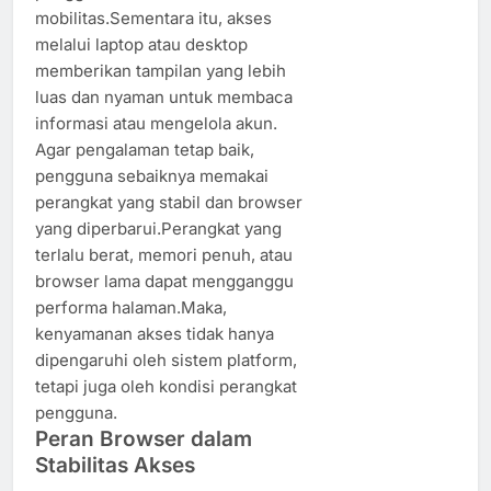
mobilitas.Sementara itu, akses
melalui laptop atau desktop
memberikan tampilan yang lebih
luas dan nyaman untuk membaca
informasi atau mengelola akun.
Agar pengalaman tetap baik,
pengguna sebaiknya memakai
perangkat yang stabil dan browser
yang diperbarui.Perangkat yang
terlalu berat, memori penuh, atau
browser lama dapat mengganggu
performa halaman.Maka,
kenyamanan akses tidak hanya
dipengaruhi oleh sistem platform,
tetapi juga oleh kondisi perangkat
pengguna.
Peran Browser dalam
Stabilitas Akses