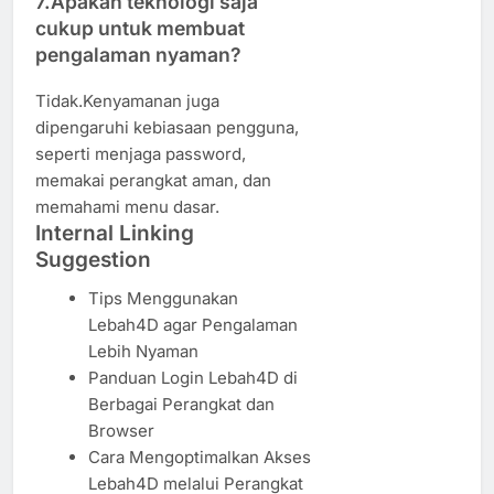
7.Apakah teknologi saja
cukup untuk membuat
pengalaman nyaman?
Tidak.Kenyamanan juga
dipengaruhi kebiasaan pengguna,
seperti menjaga password,
memakai perangkat aman, dan
memahami menu dasar.
Internal Linking
Suggestion
Tips Menggunakan
Lebah4D agar Pengalaman
Lebih Nyaman
Panduan Login Lebah4D di
Berbagai Perangkat dan
Browser
Cara Mengoptimalkan Akses
Lebah4D melalui Perangkat