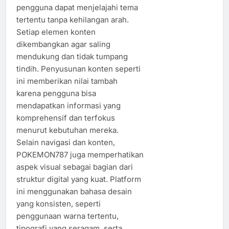
pengguna dapat menjelajahi tema
tertentu tanpa kehilangan arah.
Setiap elemen konten
dikembangkan agar saling
mendukung dan tidak tumpang
tindih. Penyusunan konten seperti
ini memberikan nilai tambah
karena pengguna bisa
mendapatkan informasi yang
komprehensif dan terfokus
menurut kebutuhan mereka.
Selain navigasi dan konten,
POKEMON787 juga memperhatikan
aspek visual sebagai bagian dari
struktur digital yang kuat. Platform
ini menggunakan bahasa desain
yang konsisten, seperti
penggunaan warna tertentu,
tipografi yang seragam, serta