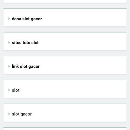
dana slot gacor
situs toto slot
link slot gacor
slot
slot gacor