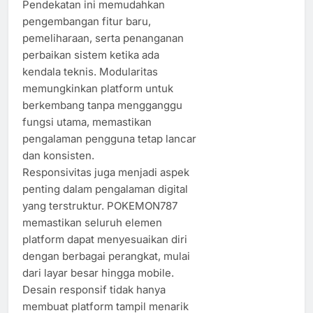
Pendekatan ini memudahkan
pengembangan fitur baru,
pemeliharaan, serta penanganan
perbaikan sistem ketika ada
kendala teknis. Modularitas
memungkinkan platform untuk
berkembang tanpa mengganggu
fungsi utama, memastikan
pengalaman pengguna tetap lancar
dan konsisten.
Responsivitas juga menjadi aspek
penting dalam pengalaman digital
yang terstruktur. POKEMON787
memastikan seluruh elemen
platform dapat menyesuaikan diri
dengan berbagai perangkat, mulai
dari layar besar hingga mobile.
Desain responsif tidak hanya
membuat platform tampil menarik