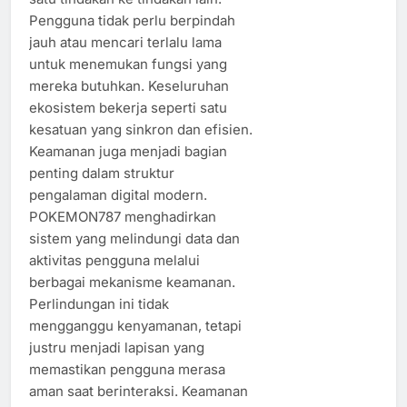
Pengguna tidak perlu berpindah
jauh atau mencari terlalu lama
untuk menemukan fungsi yang
mereka butuhkan. Keseluruhan
ekosistem bekerja seperti satu
kesatuan yang sinkron dan efisien.
Keamanan juga menjadi bagian
penting dalam struktur
pengalaman digital modern.
POKEMON787 menghadirkan
sistem yang melindungi data dan
aktivitas pengguna melalui
berbagai mekanisme keamanan.
Perlindungan ini tidak
mengganggu kenyamanan, tetapi
justru menjadi lapisan yang
memastikan pengguna merasa
aman saat berinteraksi. Keamanan