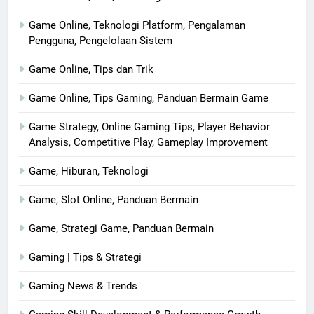
Game Online, Teknologi Platform, Pengalaman
Pengguna, Pengelolaan Sistem
Game Online, Tips dan Trik
Game Online, Tips Gaming, Panduan Bermain Game
Game Strategy, Online Gaming Tips, Player Behavior
Analysis, Competitive Play, Gameplay Improvement
Game, Hiburan, Teknologi
Game, Slot Online, Panduan Bermain
Game, Strategi Game, Panduan Bermain
Gaming | Tips & Strategi
Gaming News & Trends