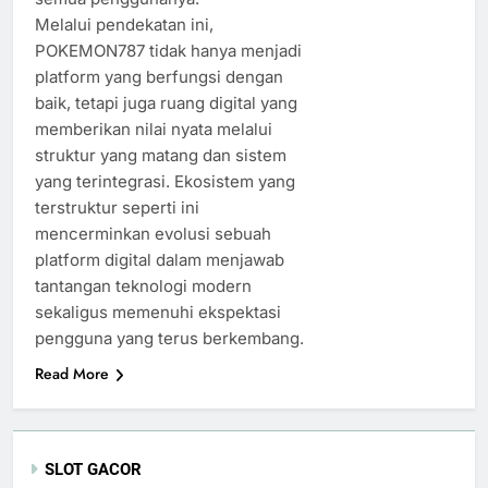
Melalui pendekatan ini,
POKEMON787 tidak hanya menjadi
platform yang berfungsi dengan
baik, tetapi juga ruang digital yang
memberikan nilai nyata melalui
struktur yang matang dan sistem
yang terintegrasi. Ekosistem yang
terstruktur seperti ini
mencerminkan evolusi sebuah
platform digital dalam menjawab
tantangan teknologi modern
sekaligus memenuhi ekspektasi
pengguna yang terus berkembang.
Read More
SLOT GACOR