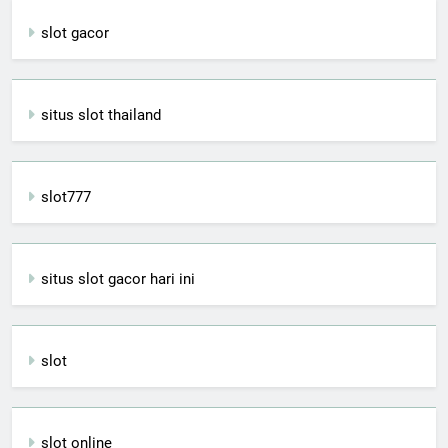
slot gacor
situs slot thailand
slot777
situs slot gacor hari ini
slot
slot online