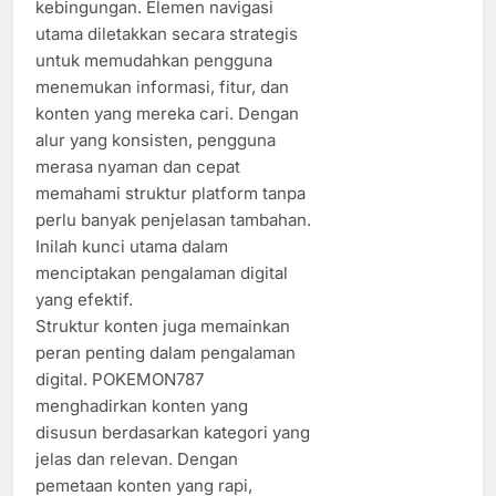
kebingungan. Elemen navigasi
utama diletakkan secara strategis
untuk memudahkan pengguna
menemukan informasi, fitur, dan
konten yang mereka cari. Dengan
alur yang konsisten, pengguna
merasa nyaman dan cepat
memahami struktur platform tanpa
perlu banyak penjelasan tambahan.
Inilah kunci utama dalam
menciptakan pengalaman digital
yang efektif.
Struktur konten juga memainkan
peran penting dalam pengalaman
digital. POKEMON787
menghadirkan konten yang
disusun berdasarkan kategori yang
jelas dan relevan. Dengan
pemetaan konten yang rapi,