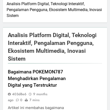
Analisis Platform Digital, Teknologi Interaktif,
Pengalaman Pengguna, Ekosistem Multimedia, Inovasi
Sistem
Analisis Platform Digital, Teknologi
Interaktif, Pengalaman Pengguna,
Ekosistem Multimedia, Inovasi
Sistem
Bagaimana POKEMON787
Menghadirkan Pengalaman
Digital yang Terstruktur
403d8e6
9 months
ago
0
7 mins
Artikel ini membahas bagaimana