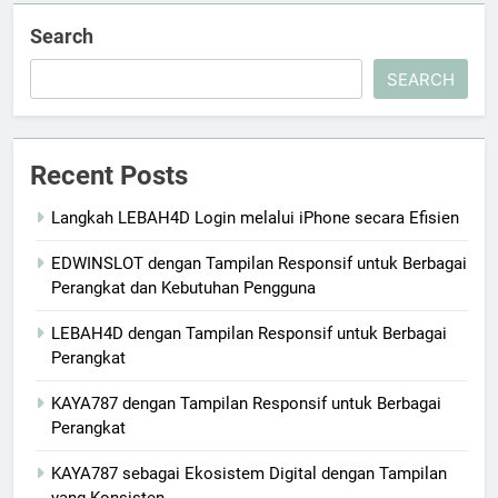
Search
SEARCH
Recent Posts
Langkah LEBAH4D Login melalui iPhone secara Efisien
EDWINSLOT dengan Tampilan Responsif untuk Berbagai
Perangkat dan Kebutuhan Pengguna
LEBAH4D dengan Tampilan Responsif untuk Berbagai
Perangkat
KAYA787 dengan Tampilan Responsif untuk Berbagai
Perangkat
KAYA787 sebagai Ekosistem Digital dengan Tampilan
yang Konsisten