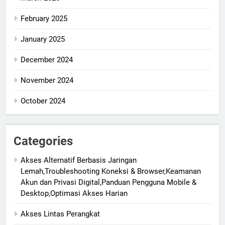
February 2025
January 2025
December 2024
November 2024
October 2024
Categories
Akses Alternatif Berbasis Jaringan
Lemah,Troubleshooting Koneksi & Browser,Keamanan
Akun dan Privasi Digital,Panduan Pengguna Mobile &
Desktop,Optimasi Akses Harian
Akses Lintas Perangkat