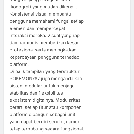
ikonografi yang mudah dikenali.
Konsistensi visual membantu
pengguna memahami fungsi setiap
elemen dan mempercepat
interaksi mereka. Visual yang rapi
dan harmonis memberikan kesan
profesional serta meningkatkan
kepercayaan pengguna terhadap
platform.
Di balik tampilan yang terstruktur,
POKEMON787 juga mengandalkan
sistem modular untuk menjaga
stabilitas dan fleksibilitas
ekosistem digitalnya. Modularitas
berarti setiap fitur atau komponen
platform dibangun sebagai unit
yang dapat berdiri sendiri, namun
tetap terhubung secara fungsional.