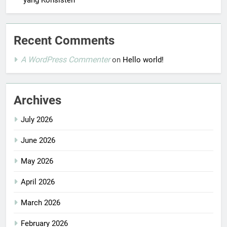
Recent Comments
A WordPress Commenter
on
Hello world!
Archives
July 2026
June 2026
May 2026
April 2026
March 2026
February 2026