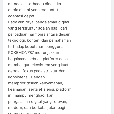
mendalam terhadap dinamika
dunia digital yang menuntut
adaptasi cepat.
Pada akhirnya, pengalaman digital
yang terstruktur adalah hasil dari
perpaduan harmonis antara desain,
teknologi, konten, dan pemahaman
terhadap kebutuhan pengguna.
POKEMON787 menunjukkan
bagaimana sebuah platform dapat
membangun ekosistem yang kuat
dengan fokus pada struktur dan
konsistensi. Dengan
memprioritaskan kenyamanan,
keamanan, serta efisiensi, platform
ini mampu menghadirkan
pengalaman digital yang relevan,
modern, dan berkelanjutan bagi
semua penggunanya.