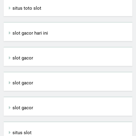
situs toto slot
slot gacor hari ini
slot gacor
slot gacor
slot gacor
situs slot