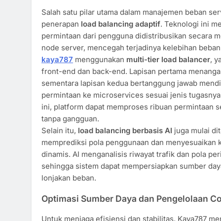
Salah satu pilar utama dalam manajemen beban ser
penerapan
load balancing adaptif
. Teknologi ini 
permintaan dari pengguna didistribusikan secara m
node server, mencegah terjadinya kelebihan beban p
kaya787
menggunakan
multi-tier load balancer
, y
front-end dan back-end. Lapisan pertama menangani
sementara lapisan kedua bertanggung jawab mendi
permintaan ke microservices sesuai jenis tugasny
ini, platform dapat memproses ribuan permintaan 
tanpa gangguan.
Selain itu,
load balancing berbasis AI
juga mulai di
memprediksi pola penggunaan dan menyesuaikan k
dinamis. AI menganalisis riwayat trafik dan pola pe
sehingga sistem dapat mempersiapkan sumber daya
lonjakan beban.
Optimasi Sumber Daya dan Pengelolaan Co
Untuk menjaga efisiensi dan stabilitas, Kaya787 