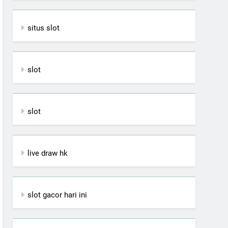
situs slot
slot
slot
live draw hk
slot gacor hari ini