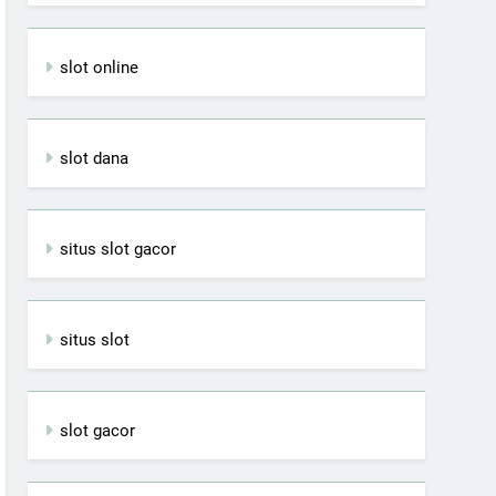
slot online
slot dana
situs slot gacor
situs slot
slot gacor