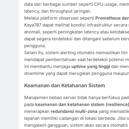
data dari berbagai sumber seperti CPU usage, me
latency, dan throughput jaringan.
Melalui platform observasi seperti
Prometheus dan
Kaya787 dapat melihat kondisi infrastruktur secara
anomali, seperti peningkatan latency atau ketidaks
dapat segera terdeteksi dan ditangani sebelum be
pengguna.
Selain itu, sistem alerting otomatis memastikan tim 
mendapat pemberitahuan saat terdeteksi potensi 
ini membantu menjaga
uptime yang tinggi
dan meng
downtime yang dapat merugikan pengguna maupun 
Keamanan dan Ketahanan Sistem
Manajemen beban server tidak hanya berfokus pada 
pada
keamanan dan ketahanan sistem (resilience
menerapkan
redundansi multi-zona
yang memastika
layanan memiliki cadangan di lokasi berbeda. Jika s
mengalami gangguan, sistem akan secara otomatis 