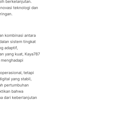
ih berkelanjutan.
novasi teknologi dan
ringan.
n kombinasi antara
alan sistem tingkat
ng adaptif,
an yang kuat, Kaya787
ap menghadapi
perasional, tetapi
gital yang stabil,
gah pertumbuhan
ktikan bahwa
 dari keberlanjutan