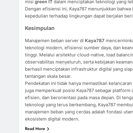
misi
green IT
dalam menciptakan teknologi yang leb
Dengan efisiensi ini, Kaya787 menunjukkan bahwa i
kepedulian terhadap lingkungan dapat berjalan beri
Kesimpulan
Manajemen beban server di
Kaya787
mencerminka
teknologi modern, efisiensi sumber daya, dan keand
tinggi. Melalui arsitektur cloud-native, load balanci
observabilitas menyeluruh, serta kebijakan keaman
berhasil menciptakan infrastruktur digital yang si
tantangan skala besar.
Pendekatan ini tidak hanya memastikan kelancaran o
juga memperkuat posisi Kaya787 sebagai platform di
efisien, dan berorientasi pada masa depan. Di ten
teknologi yang terus berkembang, Kaya787 membu
manajemen beban yang cerdas adalah fondasi utama
ekosistem digital modern.
Read More