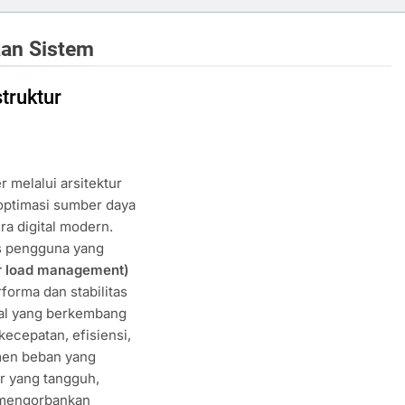
aan Sistem
truktur
 melalui arsitektur
 optimasi sumber daya
ra digital modern.
as pengguna yang
r load management)
forma dan stabilitas
tal yang berkembang
ecepatan, efisiensi,
emen beban yang
r yang tangguh,
a mengorbankan