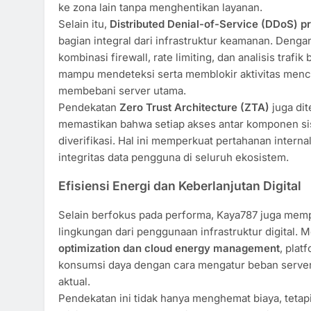
ke zona lain tanpa menghentikan layanan.
Selain itu,
Distributed Denial-of-Service (DDoS) pr
bagian integral dari infrastruktur keamanan. Den
kombinasi firewall, rate limiting, dan analisis trafik
mampu mendeteksi serta memblokir aktivitas men
membebani server utama.
Pendekatan
Zero Trust Architecture (ZTA)
juga dit
memastikan bahwa setiap akses antar komponen si
diverifikasi. Hal ini memperkuat pertahanan intern
integritas data pengguna di seluruh ekosistem.
Efisiensi Energi dan Keberlanjutan Digital
Selain berfokus pada performa, Kaya787 juga mem
lingkungan dari penggunaan infrastruktur digital. M
optimization dan cloud energy management
, plat
konsumsi daya dengan cara mengatur beban serve
aktual.
Pendekatan ini tidak hanya menghemat biaya, teta