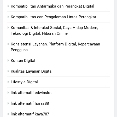
Kompatibilitas Antarmuka dan Perangkat Digital
Kompatibilitas dan Pengalaman Lintas Perangkat
Komunitas & Interaksi Sosial, Gaya Hidup Modern,
Teknologi Digital, Hiburan Online
Konsistensi Layanan, Platform Digital, Kepercayaan
Pengguna
Konten Digital
Kualitas Layanan Digital
Lifestyle Digital
link alternatif edwinslot
link alternatif horas88
link alternatif kaya787