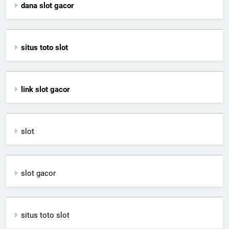
dana slot gacor
situs toto slot
link slot gacor
slot
slot gacor
situs toto slot