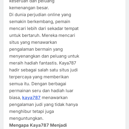
keseruan dan peluang
kemenangan besar.
Di dunia perjudian online yang
semakin berkembang, pemain
mencari lebih dari sekadar tempat
untuk bertaruh. Mereka mencari
situs yang menawarkan
pengalaman bermain yang
menyenangkan dan peluang untuk
meraih hadiah fantastis. Kaya787
hadir sebagai salah satu situs judi
terpercaya yang memberikan
semua itu. Dengan berbagai
permainan seru dan hadiah luar
biasa,
kaya787
menawarkan
pengalaman judi yang tidak hanya
menghibur tetapi juga
menguntungkan.
Mengapa Kaya787 Menjadi