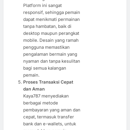
Platform ini sangat
responsif, sehingga pemain
dapat menikmati permainan
tanpa hambatan, baik di
desktop maupun perangkat
mobile. Desain yang ramah
pengguna memastikan
pengalaman bermain yang
nyaman dan tanpa kesulitan
bagi semua kalangan
pemain.
Proses Transaksi Cepat
dan Aman
Kaya787 menyediakan
berbagai metode
pembayaran yang aman dan
cepat, termasuk transfer
bank dan e-wallets, untuk