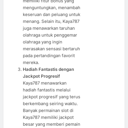
memiliki fitur bonus yang
menguntungkan, menambah
keseruan dan peluang untuk
menang. Selain itu, Kaya787
juga menawarkan taruhan
olahraga untuk penggemar
olahraga yang ingin
merasakan sensasi bertaruh
pada pertandingan favorit
mereka.
Hadiah Fantastis dengan
Jackpot Progresif
Kaya787 menawarkan
hadiah fantastis melalui
jackpot progresif yang terus
berkembang seiring waktu.
Banyak permainan slot di
Kaya787 memiliki jackpot
besar yang memberi pemain