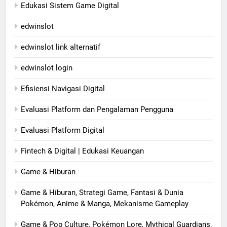
Edukasi Sistem Game Digital
edwinslot
edwinslot link alternatif
edwinslot login
Efisiensi Navigasi Digital
Evaluasi Platform dan Pengalaman Pengguna
Evaluasi Platform Digital
Fintech & Digital | Edukasi Keuangan
Game & Hiburan
Game & Hiburan, Strategi Game, Fantasi & Dunia
Pokémon, Anime & Manga, Mekanisme Gameplay
Game & Pop Culture, Pokémon Lore, Mythical Guardians,