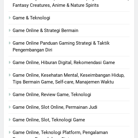
Fantasy Creatures, Anime & Nature Spirits
Game & Teknologi
Game Online & Strategi Bermain
Game Online Panduan Gaming Strategi & Taktik
Pengembangan Diri
Game Online, Hiburan Digital, Rekomendasi Game
Game Online, Kesehatan Mental, Keseimbangan Hidup,
Tips Bermain Game, Self-care, Manajemen Waktu
Game Online, Review Game, Teknologi
Game Online, Slot Online, Permainan Judi
Game Online, Slot, Teknologi Game
Game Online, Teknologi Platform, Pengalaman