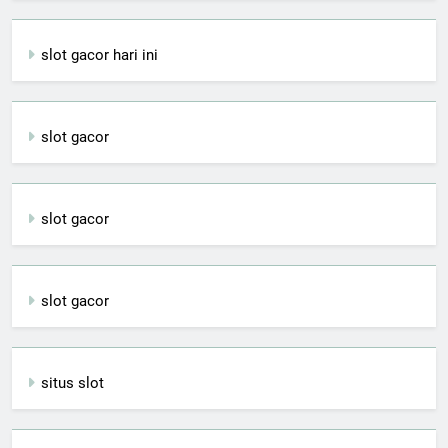
slot gacor hari ini
slot gacor
slot gacor
slot gacor
situs slot