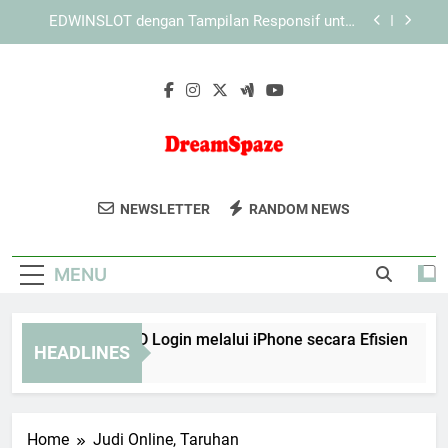
Skip
LEBAH4D dengan Tampilan Responsif untuk
to
Berbagai Perangkat
content
KAYA787 dengan Tampilan Responsif untuk
Berbagai Perangkat
Langkah LEBAH4D Login melalui iPhone secara
Efisien
EDWINSLOT dengan Tampilan Responsif untuk
Berbagai Perangkat dan Kebutuhan Pengguna
DreamSpaze
Dapatkan Inspirasi Desain Interior Dan
LEBAH4D dengan Tampilan Responsif untuk
NEWSLETTER
RANDOM NEWS
Berbagai Perangkat
Dekorasi Kreatif Di Dream Spaze. Untuk
KAYA787 dengan Tampilan Responsif untuk
Rumah Impian Anda.
Berbagai Perangkat
MENU
ngkah LEBAH4D Login melalui iPhone secara Efisien
ED
HEADLINES
Weeks Ago
3 W
Home
Judi Online, Taruhan