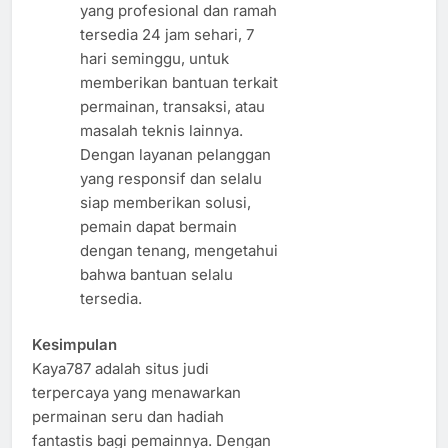
yang profesional dan ramah
tersedia 24 jam sehari, 7
hari seminggu, untuk
memberikan bantuan terkait
permainan, transaksi, atau
masalah teknis lainnya.
Dengan layanan pelanggan
yang responsif dan selalu
siap memberikan solusi,
pemain dapat bermain
dengan tenang, mengetahui
bahwa bantuan selalu
tersedia.
Kesimpulan
Kaya787 adalah situs judi
terpercaya yang menawarkan
permainan seru dan hadiah
fantastis bagi pemainnya. Dengan