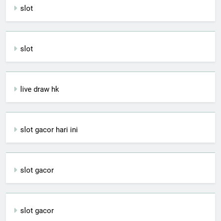
slot
slot
live draw hk
slot gacor hari ini
slot gacor
slot gacor