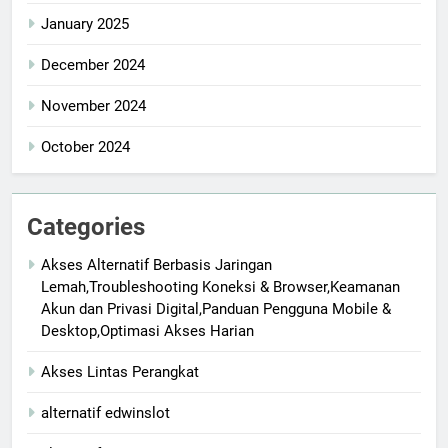
January 2025
December 2024
November 2024
October 2024
Categories
Akses Alternatif Berbasis Jaringan
Lemah,Troubleshooting Koneksi & Browser,Keamanan
Akun dan Privasi Digital,Panduan Pengguna Mobile &
Desktop,Optimasi Akses Harian
Akses Lintas Perangkat
alternatif edwinslot