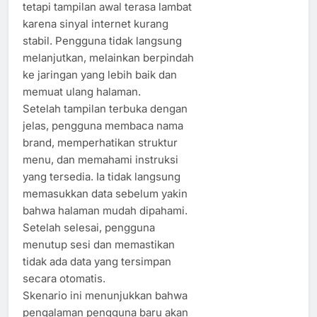
tetapi tampilan awal terasa lambat
karena sinyal internet kurang
stabil. Pengguna tidak langsung
melanjutkan, melainkan berpindah
ke jaringan yang lebih baik dan
memuat ulang halaman.
Setelah tampilan terbuka dengan
jelas, pengguna membaca nama
brand, memperhatikan struktur
menu, dan memahami instruksi
yang tersedia. Ia tidak langsung
memasukkan data sebelum yakin
bahwa halaman mudah dipahami.
Setelah selesai, pengguna
menutup sesi dan memastikan
tidak ada data yang tersimpan
secara otomatis.
Skenario ini menunjukkan bahwa
pengalaman pengguna baru akan