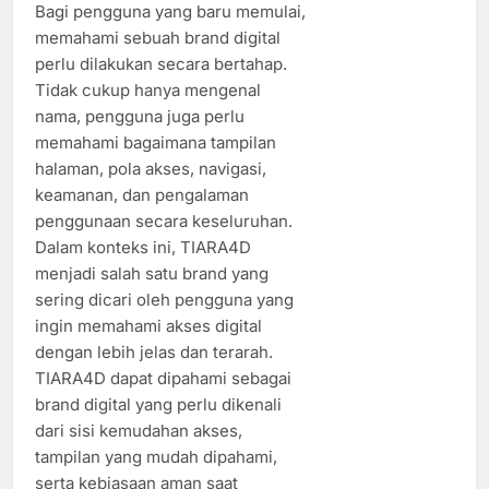
Bagi pengguna yang baru memulai,
memahami sebuah brand digital
perlu dilakukan secara bertahap.
Tidak cukup hanya mengenal
nama, pengguna juga perlu
memahami bagaimana tampilan
halaman, pola akses, navigasi,
keamanan, dan pengalaman
penggunaan secara keseluruhan.
Dalam konteks ini, TIARA4D
menjadi salah satu brand yang
sering dicari oleh pengguna yang
ingin memahami akses digital
dengan lebih jelas dan terarah.
TIARA4D dapat dipahami sebagai
brand digital yang perlu dikenali
dari sisi kemudahan akses,
tampilan yang mudah dipahami,
serta kebiasaan aman saat