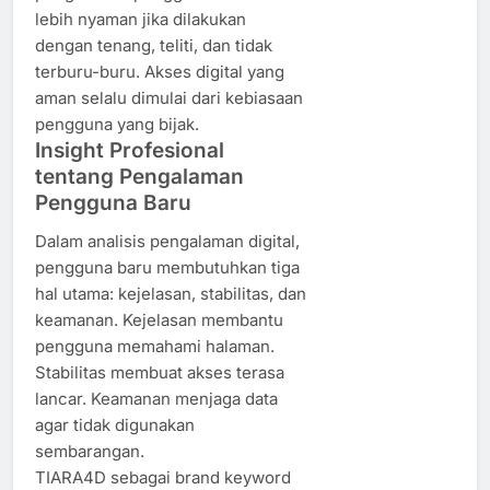
lebih nyaman jika dilakukan
dengan tenang, teliti, dan tidak
terburu-buru. Akses digital yang
aman selalu dimulai dari kebiasaan
pengguna yang bijak.
Insight Profesional
tentang Pengalaman
Pengguna Baru
Dalam analisis pengalaman digital,
pengguna baru membutuhkan tiga
hal utama: kejelasan, stabilitas, dan
keamanan. Kejelasan membantu
pengguna memahami halaman.
Stabilitas membuat akses terasa
lancar. Keamanan menjaga data
agar tidak digunakan
sembarangan.
TIARA4D sebagai brand keyword