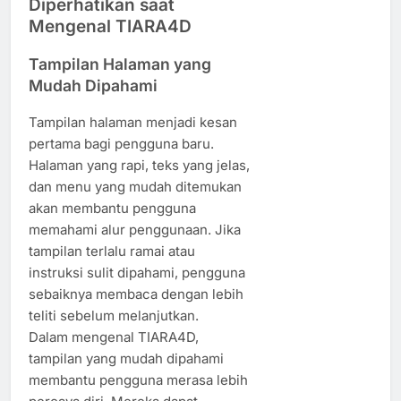
Diperhatikan saat
Mengenal TIARA4D
Tampilan Halaman yang
Mudah Dipahami
Tampilan halaman menjadi kesan
pertama bagi pengguna baru.
Halaman yang rapi, teks yang jelas,
dan menu yang mudah ditemukan
akan membantu pengguna
memahami alur penggunaan. Jika
tampilan terlalu ramai atau
instruksi sulit dipahami, pengguna
sebaiknya membaca dengan lebih
teliti sebelum melanjutkan.
Dalam mengenal TIARA4D,
tampilan yang mudah dipahami
membantu pengguna merasa lebih