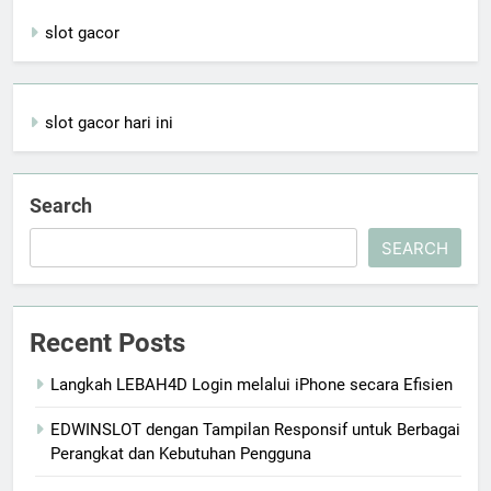
slot gacor
slot gacor hari ini
Search
SEARCH
Recent Posts
Langkah LEBAH4D Login melalui iPhone secara Efisien
EDWINSLOT dengan Tampilan Responsif untuk Berbagai
Perangkat dan Kebutuhan Pengguna