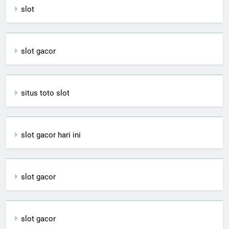
slot
slot gacor
situs toto slot
slot gacor hari ini
slot gacor
slot gacor