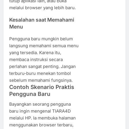
tutup aplikasi lain, atau buka
melalui browser yang lebih baru.
Kesalahan saat Memahami
Menu
Pengguna baru mungkin belum
langsung memahami semua menu
yang tersedia. Karena itu,
membaca instruksi secara
perlahan sangat penting. Jangan
terburu-buru menekan tombol
sebelum memahami fungsinya.
Contoh Skenario Praktis
Pengguna Baru
Bayangkan seorang pengguna
baru ingin mengenal TIARA4D
melalui HP. Ia membuka halaman
menggunakan browser terbaru,