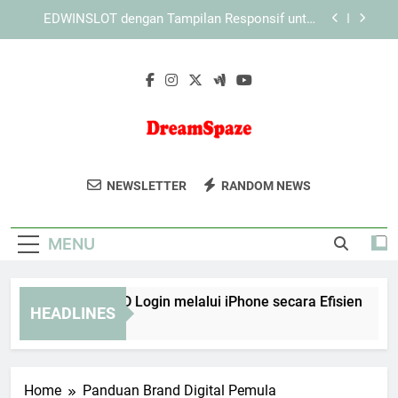
Skip
LEBAH4D dengan Tampilan Responsif untuk
to
Berbagai Perangkat
content
KAYA787 dengan Tampilan Responsif untuk
Berbagai Perangkat
Langkah LEBAH4D Login melalui iPhone secara
Efisien
EDWINSLOT dengan Tampilan Responsif untuk
Berbagai Perangkat dan Kebutuhan Pengguna
DreamSpaze
Dapatkan Inspirasi Desain Interior Dan
LEBAH4D dengan Tampilan Responsif untuk
NEWSLETTER
RANDOM NEWS
Berbagai Perangkat
Dekorasi Kreatif Di Dream Spaze. Untuk
KAYA787 dengan Tampilan Responsif untuk
Rumah Impian Anda.
Berbagai Perangkat
MENU
ngkah LEBAH4D Login melalui iPhone secara Efisien
ED
HEADLINES
Week Ago
2 W
Home
Panduan Brand Digital Pemula