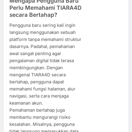
Mengapa Pengguna Baru
Perlu Memahami TIARA4D
secara Bertahap?
Pengguna baru sering kali ingin
langsung menggunakan sebuah
platform tanpa memahami struktur
dasarnya. Padahal, pemahaman
awal sangat penting agar
pengalaman digital tidak terasa
membingungkan. Dengan
mengenal TIARA4D secara
bertahap, pengguna dapat
memahami fungsi halaman, alur
navigasi, serta cara menjaga
keamanan akun.
Pemahaman bertahap juga
membantu mengurangi risiko
kesalahan. Misalnya, pengguna
tidak langsung memasukkan data