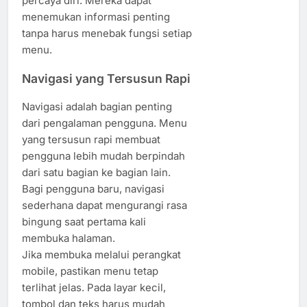
percaya diri. Mereka dapat
menemukan informasi penting
tanpa harus menebak fungsi setiap
menu.
Navigasi yang Tersusun Rapi
Navigasi adalah bagian penting
dari pengalaman pengguna. Menu
yang tersusun rapi membuat
pengguna lebih mudah berpindah
dari satu bagian ke bagian lain.
Bagi pengguna baru, navigasi
sederhana dapat mengurangi rasa
bingung saat pertama kali
membuka halaman.
Jika membuka melalui perangkat
mobile, pastikan menu tetap
terlihat jelas. Pada layar kecil,
tombol dan teks harus mudah