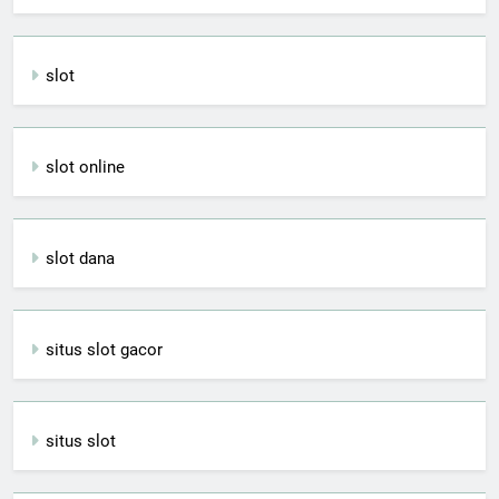
slot
slot online
slot dana
situs slot gacor
situs slot