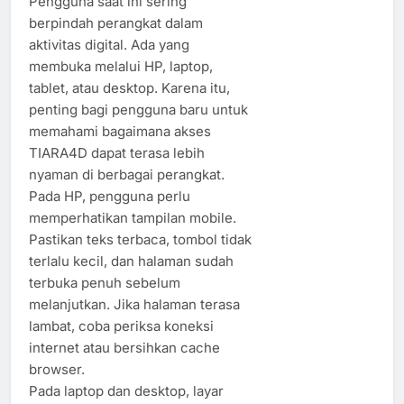
Pengguna saat ini sering
berpindah perangkat dalam
aktivitas digital. Ada yang
membuka melalui HP, laptop,
tablet, atau desktop. Karena itu,
penting bagi pengguna baru untuk
memahami bagaimana akses
TIARA4D dapat terasa lebih
nyaman di berbagai perangkat.
Pada HP, pengguna perlu
memperhatikan tampilan mobile.
Pastikan teks terbaca, tombol tidak
terlalu kecil, dan halaman sudah
terbuka penuh sebelum
melanjutkan. Jika halaman terasa
lambat, coba periksa koneksi
internet atau bersihkan cache
browser.
Pada laptop dan desktop, layar