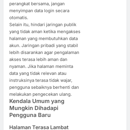
perangkat bersama, jangan
menyimpan data login secara
otomatis.
Selain itu, hindari jaringan publik
yang tidak aman ketika mengakses
halaman yang membutuhkan data
akun. Jaringan pribadi yang stabil
lebih disarankan agar pengalaman
akses terasa lebih aman dan
nyaman. Jika halaman meminta
data yang tidak relevan atau
instruksinya terasa tidak wajar,
pengguna sebaiknya berhenti dan
melakukan pengecekan ulang.
Kendala Umum yang
Mungkin Dihadapi
Pengguna Baru
Halaman Terasa Lambat