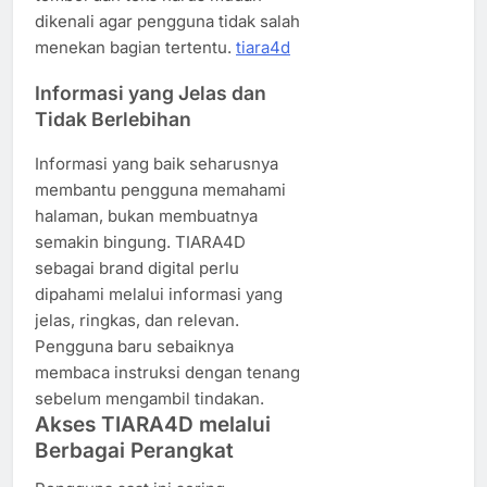
dikenali agar pengguna tidak salah
menekan bagian tertentu.
tiara4d
Informasi yang Jelas dan
Tidak Berlebihan
Informasi yang baik seharusnya
membantu pengguna memahami
halaman, bukan membuatnya
semakin bingung. TIARA4D
sebagai brand digital perlu
dipahami melalui informasi yang
jelas, ringkas, dan relevan.
Pengguna baru sebaiknya
membaca instruksi dengan tenang
sebelum mengambil tindakan.
Akses TIARA4D melalui
Berbagai Perangkat