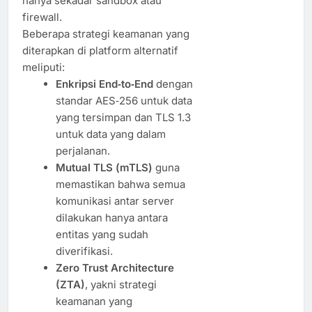
hanya sekadar sandbox atau
firewall.
Beberapa strategi keamanan yang
diterapkan di platform alternatif
meliputi:
Enkripsi End‑to‑End
dengan
standar AES‑256 untuk data
yang tersimpan dan TLS 1.3
untuk data yang dalam
perjalanan.
Mutual TLS (mTLS)
guna
memastikan bahwa semua
komunikasi antar server
dilakukan hanya antara
entitas yang sudah
diverifikasi.
Zero Trust Architecture
(ZTA)
, yakni strategi
keamanan yang