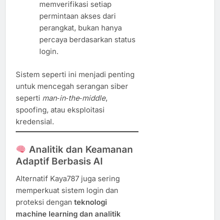
memverifikasi setiap
permintaan akses dari
perangkat, bukan hanya
percaya berdasarkan status
login.
Sistem seperti ini menjadi penting
untuk mencegah serangan siber
seperti
man‑in‑the‑middle
,
spoofing, atau eksploitasi
kredensial.
Analitik dan Keamanan
Adaptif Berbasis AI
Alternatif Kaya787 juga sering
memperkuat sistem login dan
proteksi dengan
teknologi
machine learning dan analitik