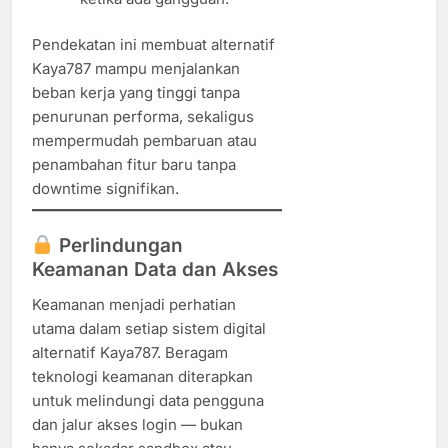
Pendekatan ini membuat alternatif
Kaya787 mampu menjalankan
beban kerja yang tinggi tanpa
penurunan performa, sekaligus
mempermudah pembaruan atau
penambahan fitur baru tanpa
downtime signifikan.
Perlindungan
Keamanan Data dan Akses
Keamanan menjadi perhatian
utama dalam setiap sistem digital
alternatif Kaya787. Beragam
teknologi keamanan diterapkan
untuk melindungi data pengguna
dan jalur akses login — bukan