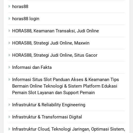
horas88
horas88 login
HORAS88, Keamanan Transaksi, Judi Online
HORAS88, Strategi Judi Online, Maxwin
HORAS88, Strategi Judi Online, Situs Gacor
Informasi dan Fakta
Informasi Situs Slot Panduan Akses & Keamanan Tips
Bermain Online Teknologi & Sistem Platform Edukasi
Pemain Slot Layanan dan Support Pemain
Infrastruktur & Reliability Engineering
Infrastruktur & Transformasi Digital
Infrastruktur Cloud, Teknologi Jaringan, Optimasi Sistem,