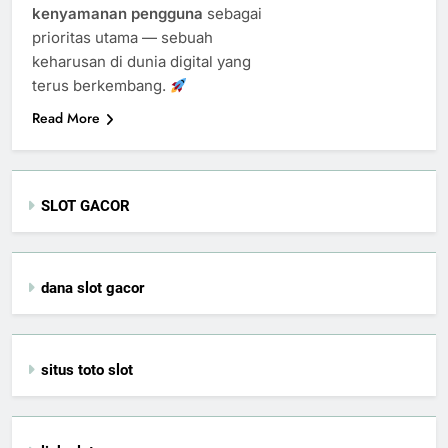
kenyamanan pengguna
sebagai
prioritas utama — sebuah
keharusan di dunia digital yang
terus berkembang.
Read More
SLOT GACOR
dana slot gacor
situs toto slot