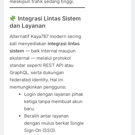
meskipun trafik sedang tinggi.
Integrasi Lintas Sistem
dan Layanan
Alternatif Kaya787 modern sering
kali menyediakan
integrasi lintas
sistem
— baik internal maupun
eksternal — melalui protokol
standar seperti REST API atau
GraphQL, serta dukungan
federated identity. Hal ini
memungkinkan pengguna:
Login dengan layanan pihak
ketiga tanpa membuat akun
baru.
Beralih antar layanan
dengan mulus berkat Single
Sign‑On (SSO).