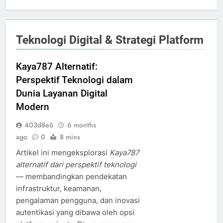
Teknologi Digital & Strategi Platform
Kaya787 Alternatif:
Perspektif Teknologi dalam
Dunia Layanan Digital
Modern
403d8e6
6 months
ago
0
8 mins
Artikel ini mengeksplorasi
Kaya787
alternatif dari perspektif teknologi
— membandingkan pendekatan
infrastruktur, keamanan,
pengalaman pengguna, dan inovasi
autentikasi yang dibawa oleh opsi