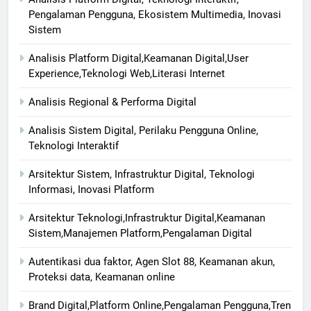
Pengalaman Pengguna, Ekosistem Multimedia, Inovasi
Sistem
Analisis Platform Digital,Keamanan Digital,User
Experience,Teknologi Web,Literasi Internet
Analisis Regional & Performa Digital
Analisis Sistem Digital, Perilaku Pengguna Online,
Teknologi Interaktif
Arsitektur Sistem, Infrastruktur Digital, Teknologi
Informasi, Inovasi Platform
Arsitektur Teknologi,Infrastruktur Digital,Keamanan
Sistem,Manajemen Platform,Pengalaman Digital
Autentikasi dua faktor, Agen Slot 88, Keamanan akun,
Proteksi data, Keamanan online
Brand Digital,Platform Online,Pengalaman Pengguna,Tren