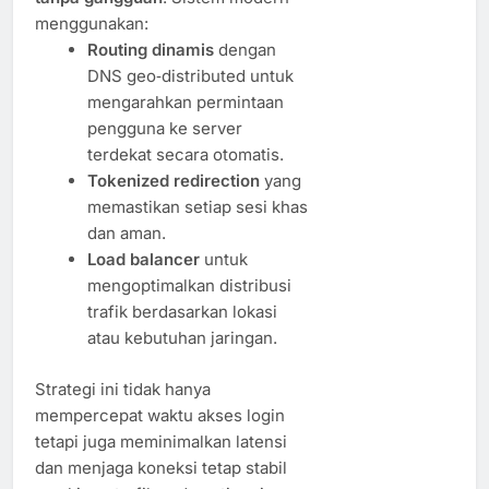
menggunakan:
Routing dinamis
dengan
DNS geo‑distributed untuk
mengarahkan permintaan
pengguna ke server
terdekat secara otomatis.
Tokenized redirection
yang
memastikan setiap sesi khas
dan aman.
Load balancer
untuk
mengoptimalkan distribusi
trafik berdasarkan lokasi
atau kebutuhan jaringan.
Strategi ini tidak hanya
mempercepat waktu akses login
tetapi juga meminimalkan latensi
dan menjaga koneksi tetap stabil