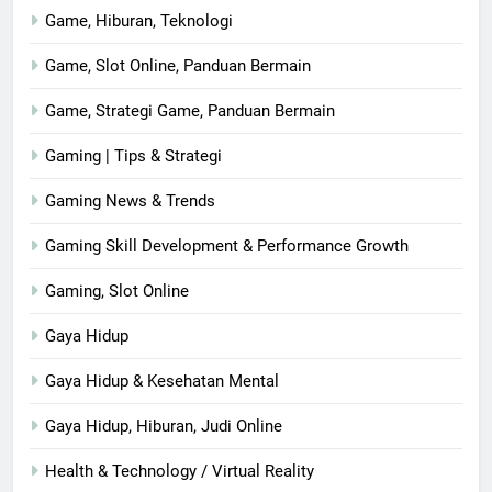
Game, Hiburan, Teknologi
Game, Slot Online, Panduan Bermain
Game, Strategi Game, Panduan Bermain
Gaming | Tips & Strategi
Gaming News & Trends
Gaming Skill Development & Performance Growth
Gaming, Slot Online
Gaya Hidup
Gaya Hidup & Kesehatan Mental
Gaya Hidup, Hiburan, Judi Online
Health & Technology / Virtual Reality