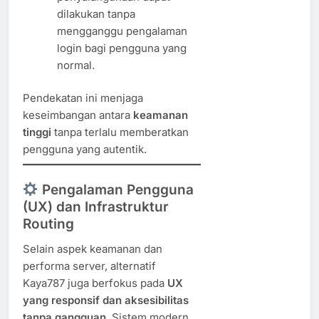
dilakukan tanpa
mengganggu pengalaman
login bagi pengguna yang
normal.
Pendekatan ini menjaga
keseimbangan antara
keamanan
tinggi
tanpa terlalu memberatkan
pengguna yang autentik.
Pengalaman Pengguna
(UX) dan Infrastruktur
Routing
Selain aspek keamanan dan
performa server, alternatif
Kaya787 juga berfokus pada
UX
yang responsif dan aksesibilitas
tanpa gangguan
. Sistem modern