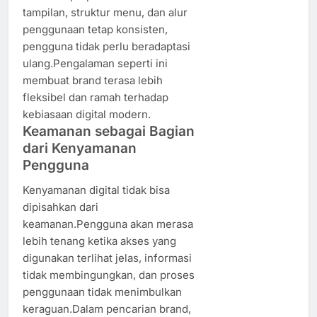
tampilan, struktur menu, dan alur
penggunaan tetap konsisten,
pengguna tidak perlu beradaptasi
ulang.Pengalaman seperti ini
membuat brand terasa lebih
fleksibel dan ramah terhadap
kebiasaan digital modern.
Keamanan sebagai Bagian
dari Kenyamanan
Pengguna
Kenyamanan digital tidak bisa
dipisahkan dari
keamanan.Pengguna akan merasa
lebih tenang ketika akses yang
digunakan terlihat jelas, informasi
tidak membingungkan, dan proses
penggunaan tidak menimbulkan
keraguan.Dalam pencarian brand,