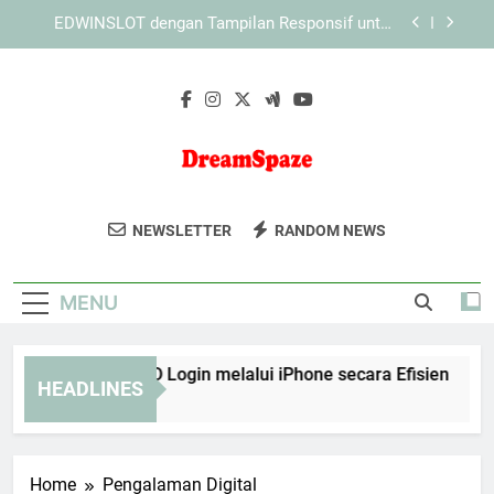
Skip
LEBAH4D dengan Tampilan Responsif untuk
to
Berbagai Perangkat
content
KAYA787 dengan Tampilan Responsif untuk
Berbagai Perangkat
Langkah LEBAH4D Login melalui iPhone secara
Efisien
EDWINSLOT dengan Tampilan Responsif untuk
Berbagai Perangkat dan Kebutuhan Pengguna
DreamSpaze
Dapatkan Inspirasi Desain Interior Dan
LEBAH4D dengan Tampilan Responsif untuk
NEWSLETTER
RANDOM NEWS
Berbagai Perangkat
Dekorasi Kreatif Di Dream Spaze. Untuk
KAYA787 dengan Tampilan Responsif untuk
Rumah Impian Anda.
Berbagai Perangkat
MENU
ngkah LEBAH4D Login melalui iPhone secara Efisien
ED
HEADLINES
Weeks Ago
2 W
Home
Pengalaman Digital