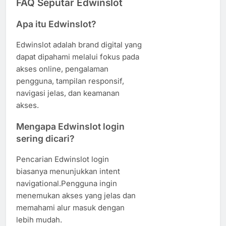
FAQ Seputar Edwinslot
Apa itu Edwinslot?
Edwinslot adalah brand digital yang
dapat dipahami melalui fokus pada
akses online, pengalaman
pengguna, tampilan responsif,
navigasi jelas, dan keamanan
akses.
Mengapa Edwinslot login
sering dicari?
Pencarian Edwinslot login
biasanya menunjukkan intent
navigational.Pengguna ingin
menemukan akses yang jelas dan
memahami alur masuk dengan
lebih mudah.