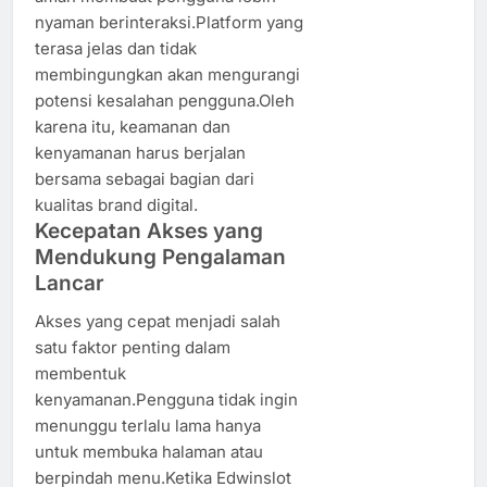
nyaman berinteraksi.Platform yang
terasa jelas dan tidak
membingungkan akan mengurangi
potensi kesalahan pengguna.Oleh
karena itu, keamanan dan
kenyamanan harus berjalan
bersama sebagai bagian dari
kualitas brand digital.
Kecepatan Akses yang
Mendukung Pengalaman
Lancar
Akses yang cepat menjadi salah
satu faktor penting dalam
membentuk
kenyamanan.Pengguna tidak ingin
menunggu terlalu lama hanya
untuk membuka halaman atau
berpindah menu.Ketika Edwinslot