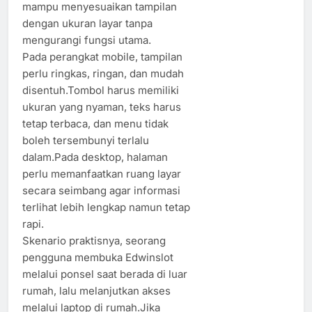
mampu menyesuaikan tampilan
dengan ukuran layar tanpa
mengurangi fungsi utama.
Pada perangkat mobile, tampilan
perlu ringkas, ringan, dan mudah
disentuh.Tombol harus memiliki
ukuran yang nyaman, teks harus
tetap terbaca, dan menu tidak
boleh tersembunyi terlalu
dalam.Pada desktop, halaman
perlu memanfaatkan ruang layar
secara seimbang agar informasi
terlihat lebih lengkap namun tetap
rapi.
Skenario praktisnya, seorang
pengguna membuka Edwinslot
melalui ponsel saat berada di luar
rumah, lalu melanjutkan akses
melalui laptop di rumah.Jika