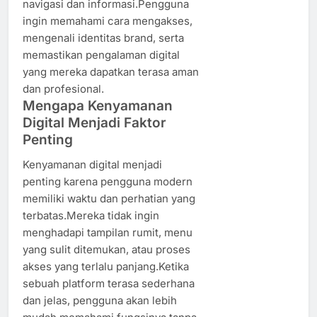
navigasi dan informasi.Pengguna
ingin memahami cara mengakses,
mengenali identitas brand, serta
memastikan pengalaman digital
yang mereka dapatkan terasa aman
dan profesional.
Mengapa Kenyamanan
Digital Menjadi Faktor
Penting
Kenyamanan digital menjadi
penting karena pengguna modern
memiliki waktu dan perhatian yang
terbatas.Mereka tidak ingin
menghadapi tampilan rumit, menu
yang sulit ditemukan, atau proses
akses yang terlalu panjang.Ketika
sebuah platform terasa sederhana
dan jelas, pengguna akan lebih