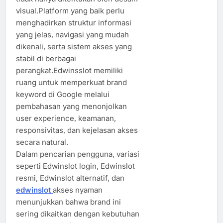
visual.Platform yang baik perlu
menghadirkan struktur informasi
yang jelas, navigasi yang mudah
dikenali, serta sistem akses yang
stabil di berbagai
perangkat.Edwinsslot memiliki
ruang untuk memperkuat brand
keyword di Google melalui
pembahasan yang menonjolkan
user experience, keamanan,
responsivitas, dan kejelasan akses
secara natural.
Dalam pencarian pengguna, variasi
seperti Edwinslot login, Edwinslot
resmi, Edwinslot alternatif, dan
edwinslot
akses nyaman
menunjukkan bahwa brand ini
sering dikaitkan dengan kebutuhan