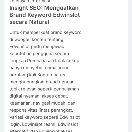
kejelasan informasi.
Insight SEO: Menguatkan
Brand Keyword Edwinslot
secara Natural
Untuk memperkuat brand keyword
di Google, konten tentang
Edwinslot perlu menjawab
kebutuhan pengguna secara
lengkap.Pembahasan tidak cukup
hanya menyebut nama brand
berulang kali.Konten harus
menghubungkan brand dengan
topik relevan seperti pengalaman
digital nyaman, akses cepat,
keamanan, navigasi mudah, dan
responsivitas lintas perangkat.
Variasi keyword seperti Edwinslot
login, Edwinslot resmi, Edwinslot
alternatif, dan Edwinslot akses