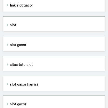
link slot gacor
slot
slot gacor
situs toto slot
slot gacor hari ini
slot gacor