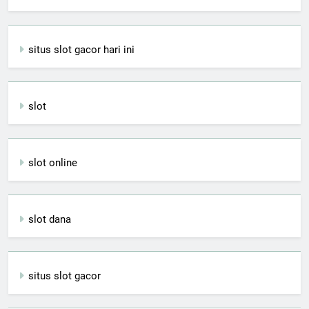
situs slot gacor hari ini
slot
slot online
slot dana
situs slot gacor