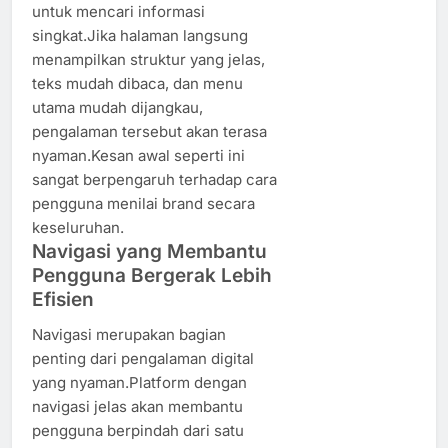
untuk mencari informasi
singkat.Jika halaman langsung
menampilkan struktur yang jelas,
teks mudah dibaca, dan menu
utama mudah dijangkau,
pengalaman tersebut akan terasa
nyaman.Kesan awal seperti ini
sangat berpengaruh terhadap cara
pengguna menilai brand secara
keseluruhan.
Navigasi yang Membantu
Pengguna Bergerak Lebih
Efisien
Navigasi merupakan bagian
penting dari pengalaman digital
yang nyaman.Platform dengan
navigasi jelas akan membantu
pengguna berpindah dari satu