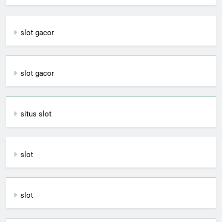
slot gacor
slot gacor
situs slot
slot
slot