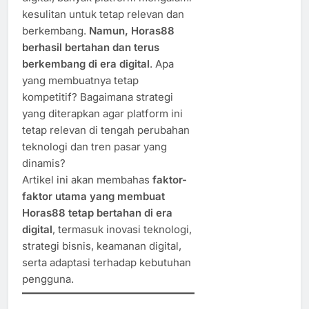
kesulitan untuk tetap relevan dan
berkembang.
Namun, Horas88
berhasil bertahan dan terus
berkembang di era digital
. Apa
yang membuatnya tetap
kompetitif? Bagaimana strategi
yang diterapkan agar platform ini
tetap relevan di tengah perubahan
teknologi dan tren pasar yang
dinamis?
Artikel ini akan membahas
faktor-
faktor utama yang membuat
Horas88 tetap bertahan di era
digital
, termasuk inovasi teknologi,
strategi bisnis, keamanan digital,
serta adaptasi terhadap kebutuhan
pengguna.