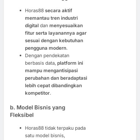
Horas88
secara aktif
memantau tren industri
digital
dan
menyesuaikan
fitur serta layanannya agar
sesuai dengan kebutuhan
pengguna modern
.
Dengan pendekatan
berbasis data,
platform ini
mampu mengantisipasi
perubahan dan beradaptasi
lebih cepat dibandingkan
kompetitor
.
b. Model Bisnis yang
Fleksibel
Horas88 tidak terpaku pada
satu model bisnis,