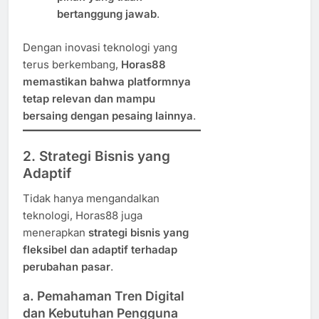
bertanggung jawab
.
Dengan inovasi teknologi yang
terus berkembang,
Horas88
memastikan bahwa platformnya
tetap relevan dan mampu
bersaing dengan pesaing lainnya
.
2. Strategi Bisnis yang
Adaptif
Tidak hanya mengandalkan
teknologi, Horas88 juga
menerapkan
strategi bisnis yang
fleksibel dan adaptif terhadap
perubahan pasar
.
a. Pemahaman Tren Digital
dan Kebutuhan Pengguna