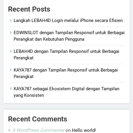
Recent Posts
Langkah LEBAH4D Login melalui iPhone secara Efisien
EDWINSLOT dengan Tampilan Responsif untuk Berbagai
Perangkat dan Kebutuhan Pengguna
LEBAH4D dengan Tampilan Responsif untuk Berbagai
Perangkat
KAYA787 dengan Tampilan Responsif untuk Berbagai
Perangkat
KAYA787 sebagai Ekosistem Digital dengan Tampilan
yang Konsisten
Recent Comments
A WordPress Commenter
on
Hello world!