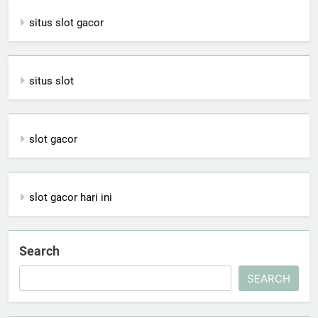
situs slot gacor
situs slot
slot gacor
slot gacor hari ini
Search
SEARCH