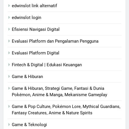
edwinslot link alternatif
edwinslot login
Efisiensi Navigasi Digital
Evaluasi Platform dan Pengalaman Pengguna
Evaluasi Platform Digital
Fintech & Digital | Edukasi Keuangan
Game & Hiburan
Game & Hiburan, Strategi Game, Fantasi & Dunia
Pokémon, Anime & Manga, Mekanisme Gameplay
Game & Pop Culture, Pokémon Lore, Mythical Guardians,
Fantasy Creatures, Anime & Nature Spirits
Game & Teknologi