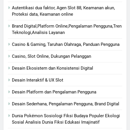
Autentikasi dua faktor, Agen Slot 88, Keamanan akun,
Proteksi data, Keamanan online
Brand Digital,Platform Online,Pengalaman Pengguna,Tren
Teknologi,Analisis Layanan
Casino & Gaming, Taruhan Olahraga, Panduan Pengguna
Casino, Slot Online, Dukungan Pelanggan
Desain Ekosistem dan Konsistensi Digital
Desain Interaktif & UX Slot
Desain Platform dan Pengalaman Pengguna
Desain Sederhana, Pengalaman Pengguna, Brand Digital
Dunia Pokémon Sosiologi Fiksi Budaya Populer Ekologi
Sosial Analisis Dunia Fiksi Edukasi Imajinatif