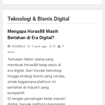
Teknologi & Bisnis Digital
Mengapa Horas88 Masih
Bertahan di Era Digital?
403d8e6
1 year ago
0
7
mins
Temukan faktor utama yang
membuat Horas88 tetap eksis di
era digital. Dari inovasi teknologi
hingga strategi bisnis yang cerdas,
simak bagaimana platform ini
bertahan di industri yang
kompetitif.
Di tengah persaingan ketat industri
digital, banyak platform mengalami