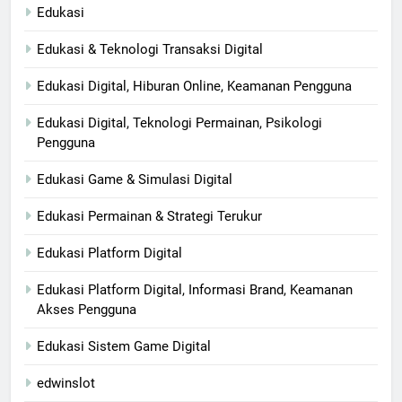
Edukasi
Edukasi & Teknologi Transaksi Digital
Edukasi Digital, Hiburan Online, Keamanan Pengguna
Edukasi Digital, Teknologi Permainan, Psikologi
Pengguna
Edukasi Game & Simulasi Digital
Edukasi Permainan & Strategi Terukur
Edukasi Platform Digital
Edukasi Platform Digital, Informasi Brand, Keamanan
Akses Pengguna
Edukasi Sistem Game Digital
edwinslot