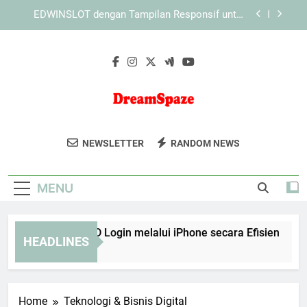
Skip
LEBAH4D dengan Tampilan Responsif untuk
to
Berbagai Perangkat
content
KAYA787 dengan Tampilan Responsif untuk
Berbagai Perangkat
Langkah LEBAH4D Login melalui iPhone secara
Efisien
EDWINSLOT dengan Tampilan Responsif untuk
Berbagai Perangkat dan Kebutuhan Pengguna
DreamSpaze
Dapatkan Inspirasi Desain Interior Dan
LEBAH4D dengan Tampilan Responsif untuk
NEWSLETTER
RANDOM NEWS
Berbagai Perangkat
Dekorasi Kreatif Di Dream Spaze. Untuk
KAYA787 dengan Tampilan Responsif untuk
Rumah Impian Anda.
Berbagai Perangkat
MENU
ngkah LEBAH4D Login melalui iPhone secara Efisien
ED
HEADLINES
Weeks Ago
2 W
Home
Teknologi & Bisnis Digital