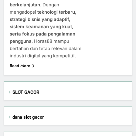
berkelanjutan
. Dengan
mengadopsi
teknologi terbaru,
strategi bisnis yang adaptif,
sistem keamanan yang kuat,
serta fokus pada pengalaman
pengguna
, Horas88 mampu
bertahan dan tetap relevan dalam
industri digital yang kompetitif.
Read More
SLOT GACOR
dana slot gacor