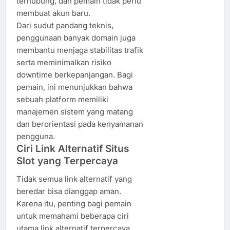
terhubung, dan pemain tidak perlu
membuat akun baru.
Dari sudut pandang teknis,
penggunaan banyak domain juga
membantu menjaga stabilitas trafik
serta meminimalkan risiko
downtime berkepanjangan. Bagi
pemain, ini menunjukkan bahwa
sebuah platform memiliki
manajemen sistem yang matang
dan berorientasi pada kenyamanan
pengguna.
Ciri Link Alternatif Situs
Slot yang Terpercaya
Tidak semua link alternatif yang
beredar bisa dianggap aman.
Karena itu, penting bagi pemain
untuk memahami beberapa ciri
utama link alternatif terpercaya,