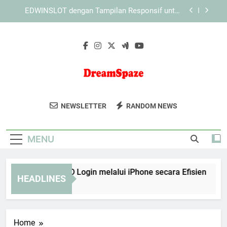
Skip
LEBAH4D dengan Tampilan Responsif untuk
to
Berbagai Perangkat
content
KAYA787 dengan Tampilan Responsif untuk
Berbagai Perangkat
Langkah LEBAH4D Login melalui iPhone secara
Efisien
EDWINSLOT dengan Tampilan Responsif untuk
Berbagai Perangkat dan Kebutuhan Pengguna
DreamSpaze
Dapatkan Inspirasi Desain Interior Dan
LEBAH4D dengan Tampilan Responsif untuk
NEWSLETTER
RANDOM NEWS
Berbagai Perangkat
Dekorasi Kreatif Di Dream Spaze. Untuk
KAYA787 dengan Tampilan Responsif untuk
Rumah Impian Anda.
Berbagai Perangkat
MENU
ngkah LEBAH4D Login melalui iPhone secara Efisien
ED
HEADLINES
Weeks Ago
3 W
Home