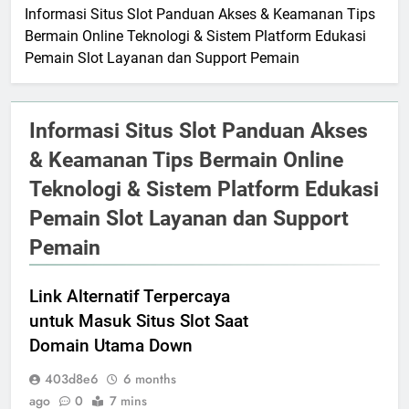
Informasi Situs Slot Panduan Akses & Keamanan Tips
Bermain Online Teknologi & Sistem Platform Edukasi
Pemain Slot Layanan dan Support Pemain
Informasi Situs Slot Panduan Akses
& Keamanan Tips Bermain Online
Teknologi & Sistem Platform Edukasi
Pemain Slot Layanan dan Support
Pemain
Link Alternatif Terpercaya
untuk Masuk Situs Slot Saat
Domain Utama Down
403d8e6
6 months
ago
0
7 mins