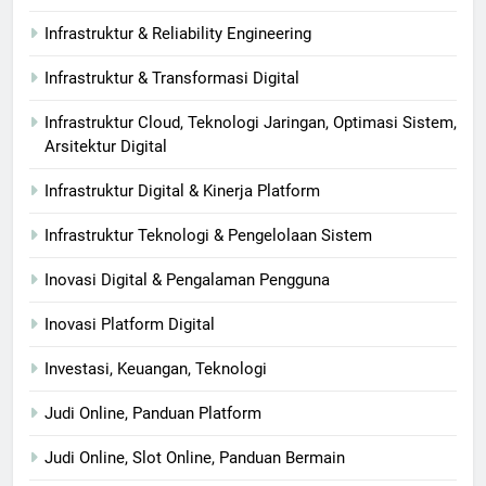
Infrastruktur & Reliability Engineering
Infrastruktur & Transformasi Digital
Infrastruktur Cloud, Teknologi Jaringan, Optimasi Sistem,
Arsitektur Digital
Infrastruktur Digital & Kinerja Platform
Infrastruktur Teknologi & Pengelolaan Sistem
Inovasi Digital & Pengalaman Pengguna
Inovasi Platform Digital
Investasi, Keuangan, Teknologi
Judi Online, Panduan Platform
Judi Online, Slot Online, Panduan Bermain