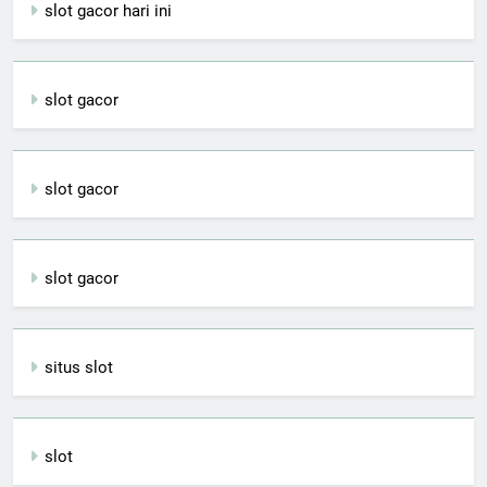
slot gacor hari ini
slot gacor
slot gacor
slot gacor
situs slot
slot