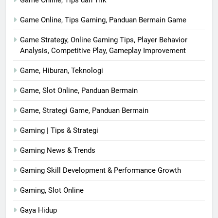
Game Online, Tips dan Trik
Game Online, Tips Gaming, Panduan Bermain Game
Game Strategy, Online Gaming Tips, Player Behavior
Analysis, Competitive Play, Gameplay Improvement
Game, Hiburan, Teknologi
Game, Slot Online, Panduan Bermain
Game, Strategi Game, Panduan Bermain
Gaming | Tips & Strategi
Gaming News & Trends
Gaming Skill Development & Performance Growth
Gaming, Slot Online
Gaya Hidup