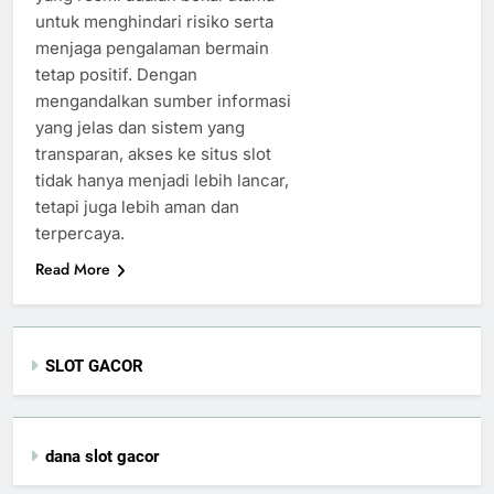
untuk menghindari risiko serta
menjaga pengalaman bermain
tetap positif. Dengan
mengandalkan sumber informasi
yang jelas dan sistem yang
transparan, akses ke situs slot
tidak hanya menjadi lebih lancar,
tetapi juga lebih aman dan
terpercaya.
Read More
SLOT GACOR
dana slot gacor