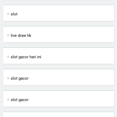
slot
live draw hk
slot gacor hari ini
slot gacor
slot gacor