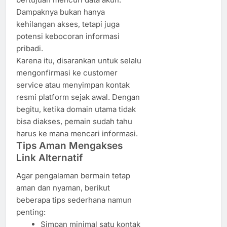
Dampaknya bukan hanya
kehilangan akses, tetapi juga
potensi kebocoran informasi
pribadi.
Karena itu, disarankan untuk selalu
mengonfirmasi ke customer
service atau menyimpan kontak
resmi platform sejak awal. Dengan
begitu, ketika domain utama tidak
bisa diakses, pemain sudah tahu
harus ke mana mencari informasi.
Tips Aman Mengakses
Link Alternatif
Agar pengalaman bermain tetap
aman dan nyaman, berikut
beberapa tips sederhana namun
penting:
Simpan minimal satu kontak