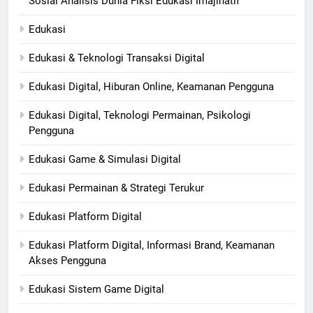
Sosial Analisis Dunia Fiksi Edukasi Imajinatif
Edukasi
Edukasi & Teknologi Transaksi Digital
Edukasi Digital, Hiburan Online, Keamanan Pengguna
Edukasi Digital, Teknologi Permainan, Psikologi
Pengguna
Edukasi Game & Simulasi Digital
Edukasi Permainan & Strategi Terukur
Edukasi Platform Digital
Edukasi Platform Digital, Informasi Brand, Keamanan
Akses Pengguna
Edukasi Sistem Game Digital