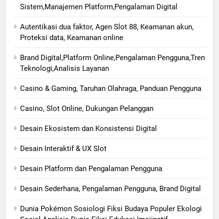
Sistem,Manajemen Platform,Pengalaman Digital
Autentikasi dua faktor, Agen Slot 88, Keamanan akun,
Proteksi data, Keamanan online
Brand Digital,Platform Online,Pengalaman Pengguna,Tren
Teknologi,Analisis Layanan
Casino & Gaming, Taruhan Olahraga, Panduan Pengguna
Casino, Slot Online, Dukungan Pelanggan
Desain Ekosistem dan Konsistensi Digital
Desain Interaktif & UX Slot
Desain Platform dan Pengalaman Pengguna
Desain Sederhana, Pengalaman Pengguna, Brand Digital
Dunia Pokémon Sosiologi Fiksi Budaya Populer Ekologi