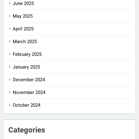
June 2025
May 2025
April 2025
March 2025
February 2025
January 2025
December 2024
November 2024
October 2024
Categories