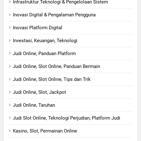
Infrastruktur Teknologi & Pengelolaan Sistem
Inovasi Digital & Pengalaman Pengguna
Inovasi Platform Digital
Investasi, Keuangan, Teknologi
Judi Online, Panduan Platform
Judi Online, Slot Online, Panduan Bermain
Judi Online, Slot Online, Tips dan Trik
Judi Online, Slot, Jackpot
Judi Online, Taruhan
Judi Slot Online, Teknologi Perjudian, Platform Judi
Kasino, Slot, Permainan Online