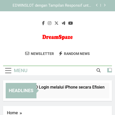
Skip
LEBAH4D dengan Tampilan Responsif untuk
to
Berbagai Perangkat
content
KAYA787 dengan Tampilan Responsif untuk
Berbagai Perangkat
Langkah LEBAH4D Login melalui iPhone secara
Efisien
EDWINSLOT dengan Tampilan Responsif untuk
Berbagai Perangkat dan Kebutuhan Pengguna
DreamSpaze
Dapatkan Inspirasi Desain Interior Dan
LEBAH4D dengan Tampilan Responsif untuk
NEWSLETTER
RANDOM NEWS
Berbagai Perangkat
Dekorasi Kreatif Di Dream Spaze. Untuk
KAYA787 dengan Tampilan Responsif untuk
Rumah Impian Anda.
Berbagai Perangkat
MENU
ngkah LEBAH4D Login melalui iPhone secara Efisien
ED
HEADLINES
Week Ago
2 W
Home