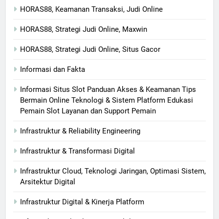
HORAS88, Keamanan Transaksi, Judi Online
HORAS88, Strategi Judi Online, Maxwin
HORAS88, Strategi Judi Online, Situs Gacor
Informasi dan Fakta
Informasi Situs Slot Panduan Akses & Keamanan Tips
Bermain Online Teknologi & Sistem Platform Edukasi
Pemain Slot Layanan dan Support Pemain
Infrastruktur & Reliability Engineering
Infrastruktur & Transformasi Digital
Infrastruktur Cloud, Teknologi Jaringan, Optimasi Sistem,
Arsitektur Digital
Infrastruktur Digital & Kinerja Platform