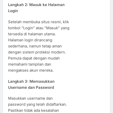
Langkah 2: Masuk ke Halaman
Login
Setelah membuka situs resmi, klik
tombol “Login” atau “Masuk” yang
tersedia di halaman utama.
Halaman login dirancang
sederhana, namun tetap aman
dengan sistem proteksi modern.
Pemula dapat dengan mudah
memahami tampilan dan
mengakses akun mereka.
Langkah 3: Memasukkan
Username dan Password
Masukkan username dan
password yang telah didaftarkan.
Pastikan tidak ada kesalahan