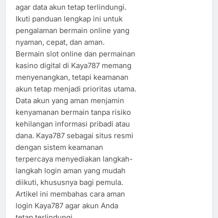
agar data akun tetap terlindungi.
Ikuti panduan lengkap ini untuk
pengalaman bermain online yang
nyaman, cepat, dan aman.
Bermain slot online dan permainan
kasino digital di Kaya787 memang
menyenangkan, tetapi keamanan
akun tetap menjadi prioritas utama.
Data akun yang aman menjamin
kenyamanan bermain tanpa risiko
kehilangan informasi pribadi atau
dana. Kaya787 sebagai situs resmi
dengan sistem keamanan
terpercaya menyediakan langkah-
langkah login aman yang mudah
diikuti, khususnya bagi pemula.
Artikel ini membahas cara aman
login Kaya787 agar akun Anda
tetap terlindungi.