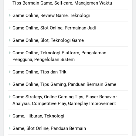
Tips Bermain Game, Self-care, Manajemen Waktu
Game Online, Review Game, Teknologi
Game Online, Slot Online, Permainan Judi
Game Online, Slot, Teknologi Game
Game Online, Teknologi Platform, Pengalaman
Pengguna, Pengelolaan Sistem
Game Online, Tips dan Trik
Game Online, Tips Gaming, Panduan Bermain Game
Game Strategy, Online Gaming Tips, Player Behavior
Analysis, Competitive Play, Gameplay Improvement
Game, Hiburan, Teknologi
Game, Slot Online, Panduan Bermain