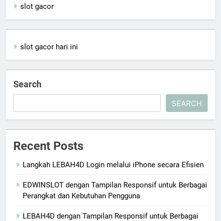
slot gacor
slot gacor hari ini
Search
SEARCH
Recent Posts
Langkah LEBAH4D Login melalui iPhone secara Efisien
EDWINSLOT dengan Tampilan Responsif untuk Berbagai
Perangkat dan Kebutuhan Pengguna
LEBAH4D dengan Tampilan Responsif untuk Berbagai