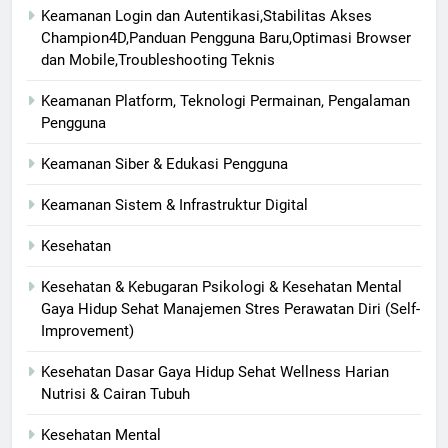
Keamanan Login dan Autentikasi,Stabilitas Akses
Champion4D,Panduan Pengguna Baru,Optimasi Browser
dan Mobile,Troubleshooting Teknis
Keamanan Platform, Teknologi Permainan, Pengalaman
Pengguna
Keamanan Siber & Edukasi Pengguna
Keamanan Sistem & Infrastruktur Digital
Kesehatan
Kesehatan & Kebugaran Psikologi & Kesehatan Mental
Gaya Hidup Sehat Manajemen Stres Perawatan Diri (Self-
Improvement)
Kesehatan Dasar Gaya Hidup Sehat Wellness Harian
Nutrisi & Cairan Tubuh
Kesehatan Mental