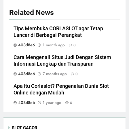
Related News
Tips Membuka CORLASLOT agar Tetap
Lancar di Berbagai Perangkat
403d8e6
1 month ago
0
Cara Mengenali Situs Judi Dengan Sistem
Informasi Lengkap dan Transparan
403d8e6
7 months ago
0
Apa Itu Corlaslot? Pengenalan Dunia Slot
Online dengan Mudah
403d8e6
1 year ago
0
SLOT GACOR