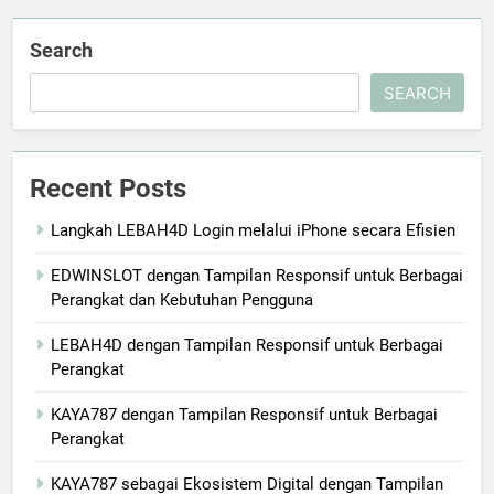
Search
SEARCH
Recent Posts
Langkah LEBAH4D Login melalui iPhone secara Efisien
EDWINSLOT dengan Tampilan Responsif untuk Berbagai
Perangkat dan Kebutuhan Pengguna
LEBAH4D dengan Tampilan Responsif untuk Berbagai
Perangkat
KAYA787 dengan Tampilan Responsif untuk Berbagai
Perangkat
KAYA787 sebagai Ekosistem Digital dengan Tampilan