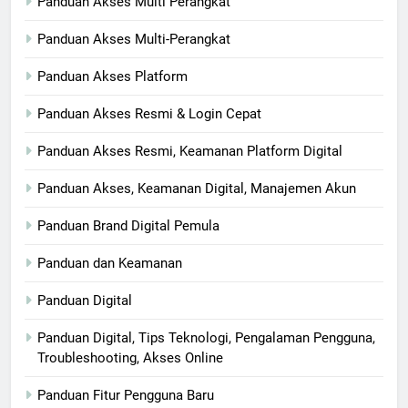
Panduan Akses Multi Perangkat
Panduan Akses Multi-Perangkat
Panduan Akses Platform
Panduan Akses Resmi & Login Cepat
Panduan Akses Resmi, Keamanan Platform Digital
Panduan Akses, Keamanan Digital, Manajemen Akun
Panduan Brand Digital Pemula
Panduan dan Keamanan
Panduan Digital
Panduan Digital, Tips Teknologi, Pengalaman Pengguna,
Troubleshooting, Akses Online
Panduan Fitur Pengguna Baru