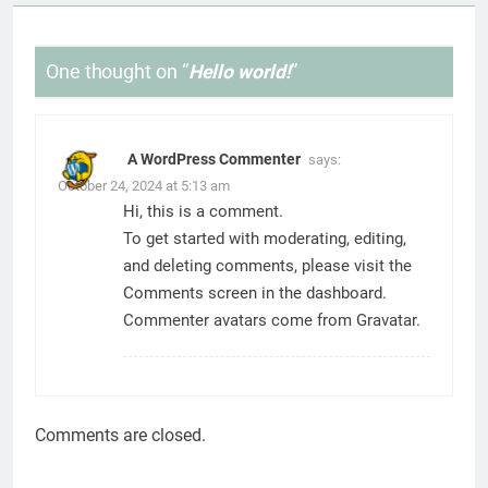
One thought on “
Hello world!
”
A WordPress Commenter
says:
October 24, 2024 at 5:13 am
Hi, this is a comment.
To get started with moderating, editing,
and deleting comments, please visit the
Comments screen in the dashboard.
Commenter avatars come from
Gravatar
.
Comments are closed.