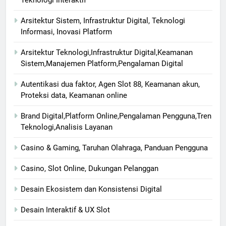
Teknologi Interaktif
Arsitektur Sistem, Infrastruktur Digital, Teknologi
Informasi, Inovasi Platform
Arsitektur Teknologi,Infrastruktur Digital,Keamanan
Sistem,Manajemen Platform,Pengalaman Digital
Autentikasi dua faktor, Agen Slot 88, Keamanan akun,
Proteksi data, Keamanan online
Brand Digital,Platform Online,Pengalaman Pengguna,Tren
Teknologi,Analisis Layanan
Casino & Gaming, Taruhan Olahraga, Panduan Pengguna
Casino, Slot Online, Dukungan Pelanggan
Desain Ekosistem dan Konsistensi Digital
Desain Interaktif & UX Slot