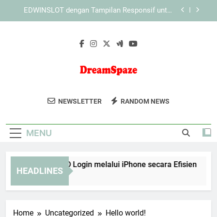
Skip
LEBAH4D dengan Tampilan Responsif untuk
to
Berbagai Perangkat
content
KAYA787 dengan Tampilan Responsif untuk
Berbagai Perangkat
Langkah LEBAH4D Login melalui iPhone secara
Efisien
EDWINSLOT dengan Tampilan Responsif untuk
Berbagai Perangkat dan Kebutuhan Pengguna
DreamSpaze
Dapatkan Inspirasi Desain Interior Dan
LEBAH4D dengan Tampilan Responsif untuk
NEWSLETTER
RANDOM NEWS
Berbagai Perangkat
Dekorasi Kreatif Di Dream Spaze. Untuk
KAYA787 dengan Tampilan Responsif untuk
Rumah Impian Anda.
Berbagai Perangkat
MENU
ngkah LEBAH4D Login melalui iPhone secara Efisien
ED
HEADLINES
Weeks Ago
2 W
Home
Uncategorized
Hello world!