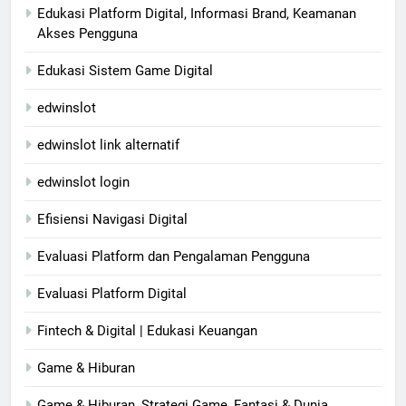
Edukasi Platform Digital, Informasi Brand, Keamanan
Akses Pengguna
Edukasi Sistem Game Digital
edwinslot
edwinslot link alternatif
edwinslot login
Efisiensi Navigasi Digital
Evaluasi Platform dan Pengalaman Pengguna
Evaluasi Platform Digital
Fintech & Digital | Edukasi Keuangan
Game & Hiburan
Game & Hiburan, Strategi Game, Fantasi & Dunia