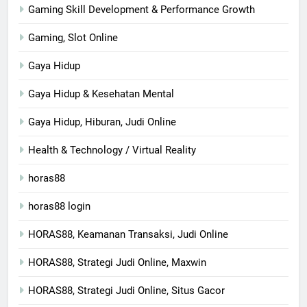
Gaming Skill Development & Performance Growth
Gaming, Slot Online
Gaya Hidup
Gaya Hidup & Kesehatan Mental
Gaya Hidup, Hiburan, Judi Online
Health & Technology / Virtual Reality
horas88
horas88 login
HORAS88, Keamanan Transaksi, Judi Online
HORAS88, Strategi Judi Online, Maxwin
HORAS88, Strategi Judi Online, Situs Gacor