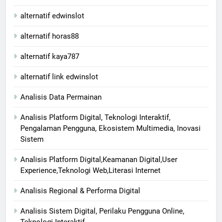
alternatif edwinslot
alternatif horas88
alternatif kaya787
alternatif link edwinslot
Analisis Data Permainan
Analisis Platform Digital, Teknologi Interaktif,
Pengalaman Pengguna, Ekosistem Multimedia, Inovasi
Sistem
Analisis Platform Digital,Keamanan Digital,User
Experience,Teknologi Web,Literasi Internet
Analisis Regional & Performa Digital
Analisis Sistem Digital, Perilaku Pengguna Online,