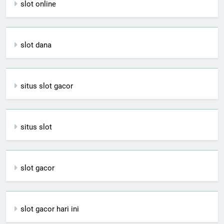
slot online
slot dana
situs slot gacor
situs slot
slot gacor
slot gacor hari ini