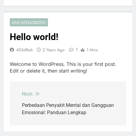
UNCATEGORIZED
Hello world!
1
403d8e6
2 Years Ago
1 Mins
Welcome to WordPress. This is your first post.
Edit or delete it, then start writing!
Next:
Post
navigation
Perbedaan Penyakit Mental dan Gangguan
Emosional: Panduan Lengkap