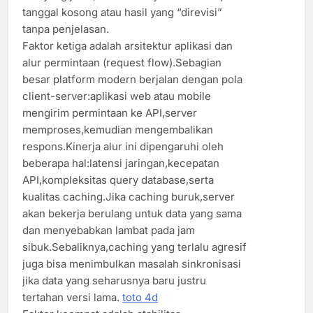
tanggal kosong atau hasil yang “direvisi”
tanpa penjelasan.
Faktor ketiga adalah arsitektur aplikasi dan
alur permintaan (request flow).Sebagian
besar platform modern berjalan dengan pola
client-server:aplikasi web atau mobile
mengirim permintaan ke API,server
memproses,kemudian mengembalikan
respons.Kinerja alur ini dipengaruhi oleh
beberapa hal:latensi jaringan,kecepatan
API,kompleksitas query database,serta
kualitas caching.Jika caching buruk,server
akan bekerja berulang untuk data yang sama
dan menyebabkan lambat pada jam
sibuk.Sebaliknya,caching yang terlalu agresif
juga bisa menimbulkan masalah sinkronisasi
jika data yang seharusnya baru justru
tertahan versi lama.
toto 4d