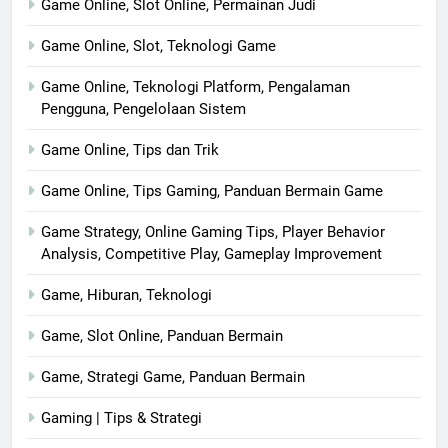
Game Online, Slot Online, Permainan Judi
Game Online, Slot, Teknologi Game
Game Online, Teknologi Platform, Pengalaman
Pengguna, Pengelolaan Sistem
Game Online, Tips dan Trik
Game Online, Tips Gaming, Panduan Bermain Game
Game Strategy, Online Gaming Tips, Player Behavior
Analysis, Competitive Play, Gameplay Improvement
Game, Hiburan, Teknologi
Game, Slot Online, Panduan Bermain
Game, Strategi Game, Panduan Bermain
Gaming | Tips & Strategi