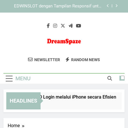
Skip
LEBAH4D dengan Tampilan Responsif untuk
to
Berbagai Perangkat
content
KAYA787 dengan Tampilan Responsif untuk
Berbagai Perangkat
Langkah LEBAH4D Login melalui iPhone secara
Efisien
EDWINSLOT dengan Tampilan Responsif untuk
Berbagai Perangkat dan Kebutuhan Pengguna
DreamSpaze
Dapatkan Inspirasi Desain Interior Dan
LEBAH4D dengan Tampilan Responsif untuk
NEWSLETTER
RANDOM NEWS
Berbagai Perangkat
Dekorasi Kreatif Di Dream Spaze. Untuk
KAYA787 dengan Tampilan Responsif untuk
Rumah Impian Anda.
Berbagai Perangkat
MENU
ngkah LEBAH4D Login melalui iPhone secara Efisien
ED
HEADLINES
Weeks Ago
3 W
Home