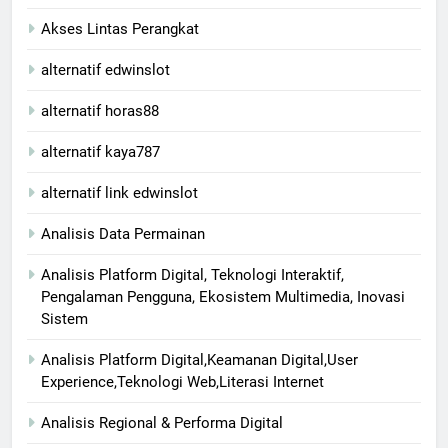
Akses Lintas Perangkat
alternatif edwinslot
alternatif horas88
alternatif kaya787
alternatif link edwinslot
Analisis Data Permainan
Analisis Platform Digital, Teknologi Interaktif,
Pengalaman Pengguna, Ekosistem Multimedia, Inovasi
Sistem
Analisis Platform Digital,Keamanan Digital,User
Experience,Teknologi Web,Literasi Internet
Analisis Regional & Performa Digital