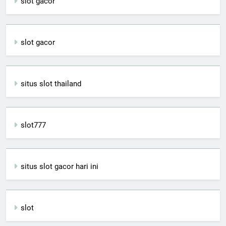
slot gacor
slot gacor
situs slot thailand
slot777
situs slot gacor hari ini
slot