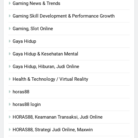
Gaming News & Trends
Gaming Skill Development & Performance Growth
Gaming, Slot Online
Gaya Hidup
Gaya Hidup & Kesehatan Mental
Gaya Hidup, Hiburan, Judi Online
Health & Technology / Virtual Reality
horas88
horas88 login
HORAS88, Keamanan Transaksi, Judi Online
HORAS88, Strategi Judi Online, Maxwin