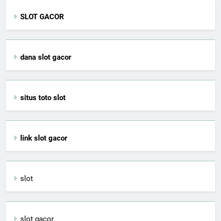
SLOT GACOR
dana slot gacor
situs toto slot
link slot gacor
slot
slot gacor