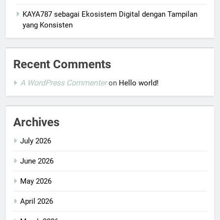
KAYA787 sebagai Ekosistem Digital dengan Tampilan
yang Konsisten
Recent Comments
A WordPress Commenter
on
Hello world!
Archives
July 2026
June 2026
May 2026
April 2026