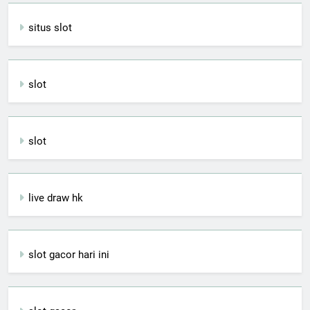
situs slot
slot
slot
live draw hk
slot gacor hari ini