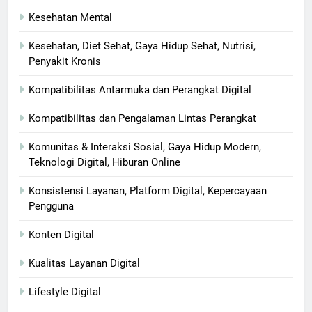
Kesehatan Mental
Kesehatan, Diet Sehat, Gaya Hidup Sehat, Nutrisi,
Penyakit Kronis
Kompatibilitas Antarmuka dan Perangkat Digital
Kompatibilitas dan Pengalaman Lintas Perangkat
Komunitas & Interaksi Sosial, Gaya Hidup Modern,
Teknologi Digital, Hiburan Online
Konsistensi Layanan, Platform Digital, Kepercayaan
Pengguna
Konten Digital
Kualitas Layanan Digital
Lifestyle Digital