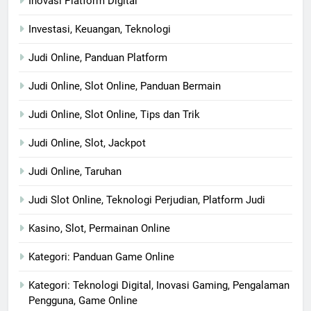
Inovasi Platform Digital
Investasi, Keuangan, Teknologi
Judi Online, Panduan Platform
Judi Online, Slot Online, Panduan Bermain
Judi Online, Slot Online, Tips dan Trik
Judi Online, Slot, Jackpot
Judi Online, Taruhan
Judi Slot Online, Teknologi Perjudian, Platform Judi
Kasino, Slot, Permainan Online
Kategori: Panduan Game Online
Kategori: Teknologi Digital, Inovasi Gaming, Pengalaman
Pengguna, Game Online