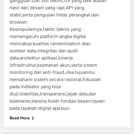
gangguan.Dari sisi teknis,UX yang baik adalah
hasil dari desain yang rapi,API yang
stabil,serta pengujian lintas perangkat dan
browser.
Kesimpulannya,faktor teknis yang
memengaruhi platform angka digital
mencakup kualitas randomization atau
sumber data,integritas dan audit
data,arsitektur aplikasi,kinerja
infrastruktur,keamanan akun,serta sistem
monitoring dan anti-fraud.Jika tujuanmu
memahami sistem secara rasional,fokuslah
pada indikator yang bisa
diuji:stabilitas,transparansi,jejak data,dan
keamanan,karena itulah fondasi kepercayaan
pada layanan digital apa pun.
Read More