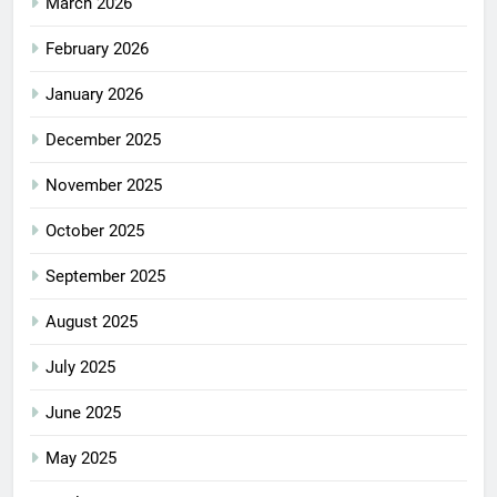
March 2026
February 2026
January 2026
December 2025
November 2025
October 2025
September 2025
August 2025
July 2025
June 2025
May 2025