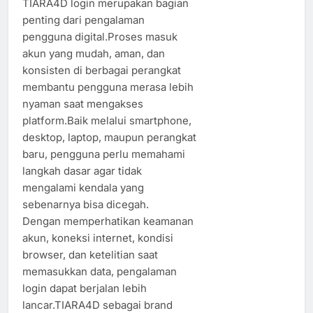
TIARA4D login merupakan bagian
penting dari pengalaman
pengguna digital.Proses masuk
akun yang mudah, aman, dan
konsisten di berbagai perangkat
membantu pengguna merasa lebih
nyaman saat mengakses
platform.Baik melalui smartphone,
desktop, laptop, maupun perangkat
baru, pengguna perlu memahami
langkah dasar agar tidak
mengalami kendala yang
sebenarnya bisa dicegah.
Dengan memperhatikan keamanan
akun, koneksi internet, kondisi
browser, dan ketelitian saat
memasukkan data, pengalaman
login dapat berjalan lebih
lancar.TIARA4D sebagai brand