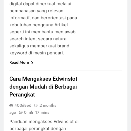
digital dapat diperkuat melalui
pembahasan yang relevan,
informatif, dan berorientasi pada
kebutuhan pengguna.Artikel
seperti ini membantu menjawab
search intent secara natural
sekaligus memperkuat brand
keyword di mesin pencari.
Read More
Cara Mengakses Edwinslot
dengan Mudah di Berbagai
Perangkat
403d8e6
2 months
ago
0
17 mins
Panduan mengakses Edwinslot di
berbagai perangkat dengan