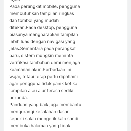
Pada perangkat mobile, pengguna
membutuhkan tampilan ringkas
dan tombol yang mudah
ditekan.Pada desktop, pengguna
biasanya mengharapkan tampilan
lebih luas dengan navigasi yang
jelas.Sementara pada perangkat
baru, sistem mungkin meminta
verifikasi tambahan demi menjaga
keamanan akun.Perbedaan ini
wajar, tetapi tetap perlu dipahami
agar pengguna tidak panik ketika
tampilan atau alur terasa sedikit
berbeda.
Panduan yang baik juga membantu
mengurangi kesalahan dasar
seperti salah mengetik kata sandi,
membuka halaman yang tidak