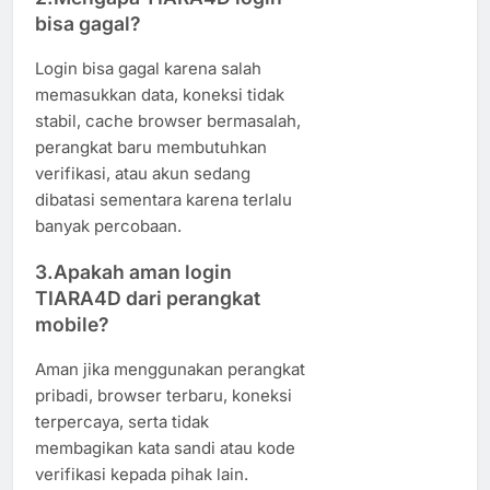
bisa gagal?
Login bisa gagal karena salah
memasukkan data, koneksi tidak
stabil, cache browser bermasalah,
perangkat baru membutuhkan
verifikasi, atau akun sedang
dibatasi sementara karena terlalu
banyak percobaan.
3.Apakah aman login
TIARA4D dari perangkat
mobile?
Aman jika menggunakan perangkat
pribadi, browser terbaru, koneksi
terpercaya, serta tidak
membagikan kata sandi atau kode
verifikasi kepada pihak lain.