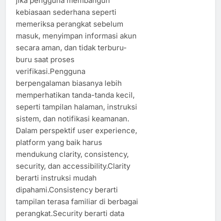
jika pengguna membangun
kebiasaan sederhana seperti
memeriksa perangkat sebelum
masuk, menyimpan informasi akun
secara aman, dan tidak terburu-
buru saat proses
verifikasi.Pengguna
berpengalaman biasanya lebih
memperhatikan tanda-tanda kecil,
seperti tampilan halaman, instruksi
sistem, dan notifikasi keamanan.
Dalam perspektif user experience,
platform yang baik harus
mendukung clarity, consistency,
security, dan accessibility.Clarity
berarti instruksi mudah
dipahami.Consistency berarti
tampilan terasa familiar di berbagai
perangkat.Security berarti data