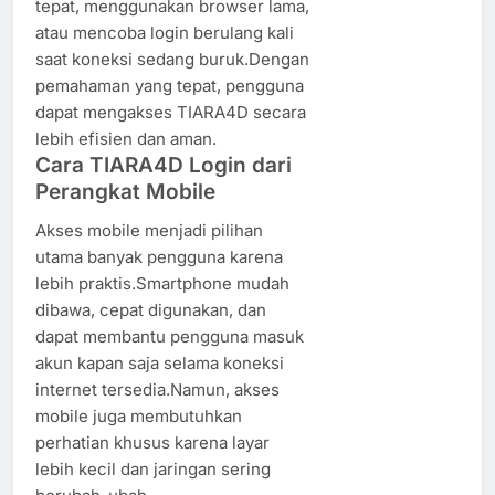
tepat, menggunakan browser lama,
atau mencoba login berulang kali
saat koneksi sedang buruk.Dengan
pemahaman yang tepat, pengguna
dapat mengakses TIARA4D secara
lebih efisien dan aman.
Cara TIARA4D Login dari
Perangkat Mobile
Akses mobile menjadi pilihan
utama banyak pengguna karena
lebih praktis.Smartphone mudah
dibawa, cepat digunakan, dan
dapat membantu pengguna masuk
akun kapan saja selama koneksi
internet tersedia.Namun, akses
mobile juga membutuhkan
perhatian khusus karena layar
lebih kecil dan jaringan sering