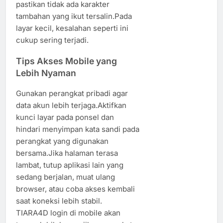
pastikan tidak ada karakter
tambahan yang ikut tersalin.Pada
layar kecil, kesalahan seperti ini
cukup sering terjadi.
Tips Akses Mobile yang
Lebih Nyaman
Gunakan perangkat pribadi agar
data akun lebih terjaga.Aktifkan
kunci layar pada ponsel dan
hindari menyimpan kata sandi pada
perangkat yang digunakan
bersama.Jika halaman terasa
lambat, tutup aplikasi lain yang
sedang berjalan, muat ulang
browser, atau coba akses kembali
saat koneksi lebih stabil.
TIARA4D login di mobile akan