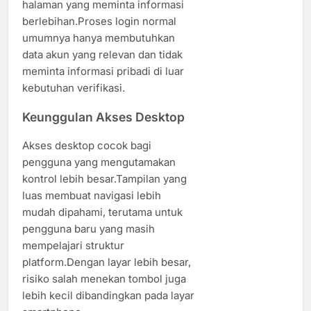
halaman yang meminta informasi
berlebihan.Proses login normal
umumnya hanya membutuhkan
data akun yang relevan dan tidak
meminta informasi pribadi di luar
kebutuhan verifikasi.
Keunggulan Akses Desktop
Akses desktop cocok bagi
pengguna yang mengutamakan
kontrol lebih besar.Tampilan yang
luas membuat navigasi lebih
mudah dipahami, terutama untuk
pengguna baru yang masih
mempelajari struktur
platform.Dengan layar lebih besar,
risiko salah menekan tombol juga
lebih kecil dibandingkan pada layar