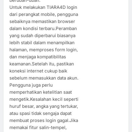
berubah-ubah.
Untuk melakukan TIARA4D login
dari perangkat mobile, pengguna
sebaiknya memastikan browser
dalam kondisi terbaru.Peramban
yang sudah diperbarui biasanya
lebih stabil dalam menampilkan
halaman, memproses form login,
dan menjaga kompatibilitas
keamanan.Setelah itu, pastikan
koneksi internet cukup baik
sebelum memasukkan data akun.
Pengguna juga perlu
memperhatikan ketelitian saat
mengetik.Kesalahan kecil seperti
huruf besar, angka yang tertukar,
atau spasi tidak sengaja dapat
membuat proses login gagal.Jika
memakai fitur salin-tempel,