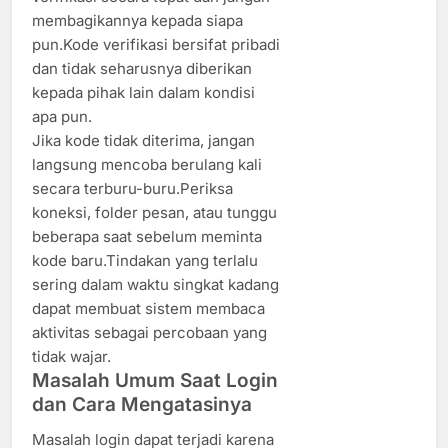
membagikannya kepada siapa
pun.Kode verifikasi bersifat pribadi
dan tidak seharusnya diberikan
kepada pihak lain dalam kondisi
apa pun.
Jika kode tidak diterima, jangan
langsung mencoba berulang kali
secara terburu-buru.Periksa
koneksi, folder pesan, atau tunggu
beberapa saat sebelum meminta
kode baru.Tindakan yang terlalu
sering dalam waktu singkat kadang
dapat membuat sistem membaca
aktivitas sebagai percobaan yang
tidak wajar.
Masalah Umum Saat Login
dan Cara Mengatasinya
Masalah login dapat terjadi karena