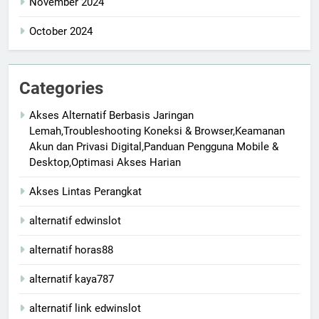
November 2024
October 2024
Categories
Akses Alternatif Berbasis Jaringan
Lemah,Troubleshooting Koneksi & Browser,Keamanan
Akun dan Privasi Digital,Panduan Pengguna Mobile &
Desktop,Optimasi Akses Harian
Akses Lintas Perangkat
alternatif edwinslot
alternatif horas88
alternatif kaya787
alternatif link edwinslot