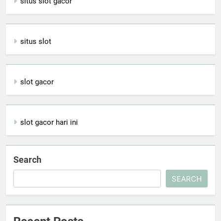
situs slot gacor
situs slot
slot gacor
slot gacor hari ini
Search
SEARCH