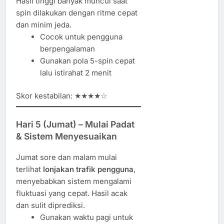
Hasil tinggi banyak muncul saat
spin dilakukan dengan ritme cepat
dan minim jeda.
Cocok untuk pengguna
berpengalaman
Gunakan pola 5-spin cepat
lalu istirahat 2 menit
Skor kestabilan: ★★★★☆
Hari 5 (Jumat) –
Mulai Padat
& Sistem Menyesuaikan
Jumat sore dan malam mulai
terlihat
lonjakan trafik pengguna
,
menyebabkan sistem mengalami
fluktuasi yang cepat. Hasil acak
dan sulit diprediksi.
Gunakan waktu pagi untuk