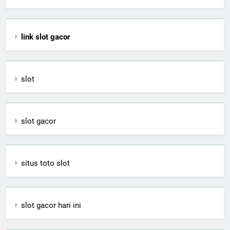
link slot gacor
slot
slot gacor
situs toto slot
slot gacor hari ini