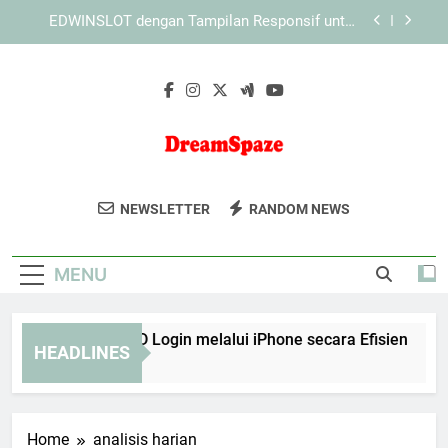
Skip
LEBAH4D dengan Tampilan Responsif untuk
to
Berbagai Perangkat
content
KAYA787 dengan Tampilan Responsif untuk
Berbagai Perangkat
Langkah LEBAH4D Login melalui iPhone secara
Efisien
EDWINSLOT dengan Tampilan Responsif untuk
Berbagai Perangkat dan Kebutuhan Pengguna
DreamSpaze
Dapatkan Inspirasi Desain Interior Dan
LEBAH4D dengan Tampilan Responsif untuk
NEWSLETTER
RANDOM NEWS
Berbagai Perangkat
Dekorasi Kreatif Di Dream Spaze. Untuk
KAYA787 dengan Tampilan Responsif untuk
Rumah Impian Anda.
Berbagai Perangkat
MENU
ngkah LEBAH4D Login melalui iPhone secara Efisien
ED
HEADLINES
Weeks Ago
2 W
Home
analisis harian