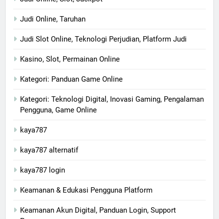
Judi Online, Taruhan
Judi Slot Online, Teknologi Perjudian, Platform Judi
Kasino, Slot, Permainan Online
Kategori: Panduan Game Online
Kategori: Teknologi Digital, Inovasi Gaming, Pengalaman
Pengguna, Game Online
kaya787
kaya787 alternatif
kaya787 login
Keamanan & Edukasi Pengguna Platform
Keamanan Akun Digital, Panduan Login, Support