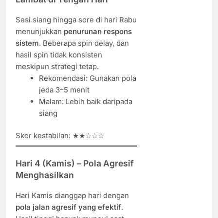
Sesi siang hingga sore di hari Rabu
menunjukkan
penurunan respons
sistem
. Beberapa spin delay, dan
hasil spin tidak konsisten
meskipun strategi tetap.
Rekomendasi: Gunakan pola
jeda 3–5 menit
Malam: Lebih baik daripada
siang
Skor kestabilan: ★★☆☆☆
Hari 4 (Kamis) –
Pola Agresif
Menghasilkan
Hari Kamis dianggap hari dengan
pola jalan agresif yang efektif
.