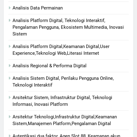
Analisis Data Permainan
Analisis Platform Digital, Teknologi Interaktif,
Pengalaman Pengguna, Ekosistem Multimedia, Inovasi
Sistem
Analisis Platform Digital,Keamanan Digital,User
Experience,Teknologi Web,Literasi Internet
Analisis Regional & Performa Digital
Analisis Sistem Digital, Perilaku Pengguna Online,
Teknologi Interaktif
Arsitektur Sistem, Infrastruktur Digital, Teknologi
Informasi, Inovasi Platform
Arsitektur Teknologi,Infrastruktur Digital,Keamanan
Sistem,Manajemen Platform,Pengalaman Digital
Autentikasi dua faktor, Agen Slot 88, Keamanan akun,