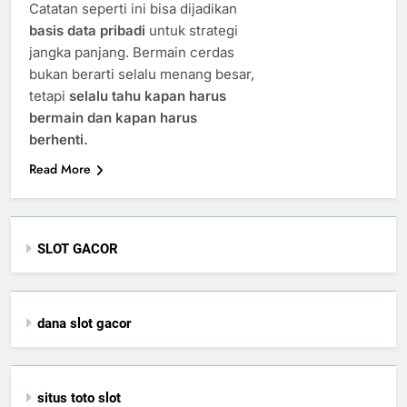
Catatan seperti ini bisa dijadikan
basis data pribadi
untuk strategi
jangka panjang. Bermain cerdas
bukan berarti selalu menang besar,
tetapi
selalu tahu kapan harus
bermain dan kapan harus
berhenti.
Read More
SLOT GACOR
dana slot gacor
situs toto slot