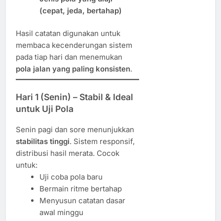
(cepat, jeda, bertahap)
Hasil catatan digunakan untuk
membaca kecenderungan sistem
pada tiap hari dan menemukan
pola jalan yang paling konsisten
.
Hari 1 (Senin) –
Stabil & Ideal
untuk Uji Pola
Senin pagi dan sore menunjukkan
stabilitas tinggi
. Sistem responsif,
distribusi hasil merata. Cocok
untuk:
Uji coba pola baru
Bermain ritme bertahap
Menyusun catatan dasar
awal minggu