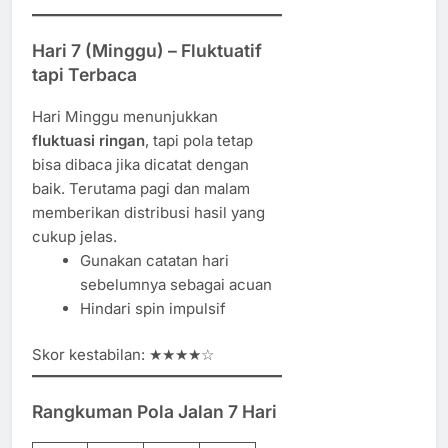
Hari 7 (Minggu) –
Fluktuatif
tapi Terbaca
Hari Minggu menunjukkan
fluktuasi ringan
, tapi pola tetap
bisa dibaca jika dicatat dengan
baik. Terutama pagi dan malam
memberikan distribusi hasil yang
cukup jelas.
Gunakan catatan hari
sebelumnya sebagai acuan
Hindari spin impulsif
Skor kestabilan: ★★★★☆
Rangkuman Pola Jalan 7 Hari