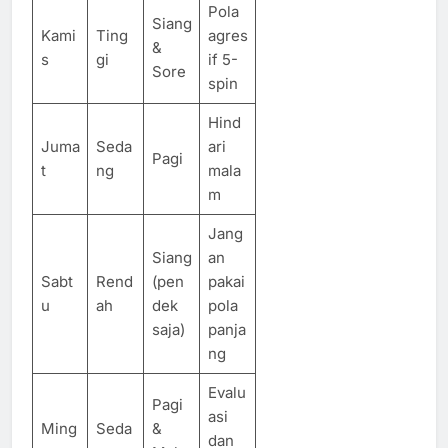
Pola
Siang
Kami
Ting
agres
&
s
gi
if 5-
Sore
spin
Hind
Juma
Seda
ari
Pagi
t
ng
mala
m
Jang
Siang
an
Sabt
Rend
(pen
pakai
u
ah
dek
pola
saja)
panja
ng
Evalu
Pagi
asi
Ming
Seda
&
dan