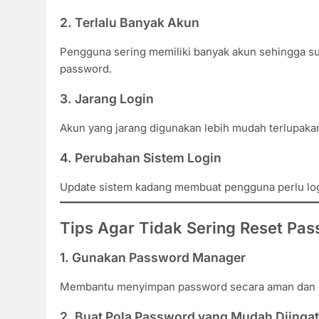
2. Terlalu Banyak Akun
Pengguna sering memiliki banyak akun sehingga s
password.
3. Jarang Login
Akun yang jarang digunakan lebih mudah terlupaka
4. Perubahan Sistem Login
Update sistem kadang membuat pengguna perlu log
Tips Agar Tidak Sering Reset Pa
1. Gunakan Password Manager
Membantu menyimpan password secara aman dan o
2. Buat Pola Password yang Mudah Diingat