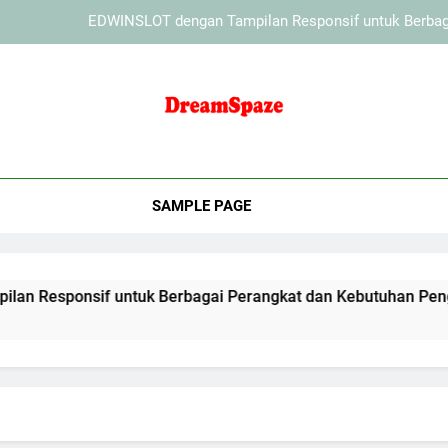
EDWINSLOT dengan Tampilan Responsif untuk Berbag
LEBAH4D dengan Tampilan
KAYA787 dengan Tampila
eamSpaze
Langkah LEBAH4D
nspirasi Desain Interior Dan Dekorasi Kreatif Di Dream Spaze
EDWINSLOT dengan Tampilan Responsif untuk Berbag
SAMPLE PAGE
LEBAH4D dengan Tampilan
KAYA787 dengan Tampila
if untuk Berbagai Perangkat dan Kebutuhan Pengguna