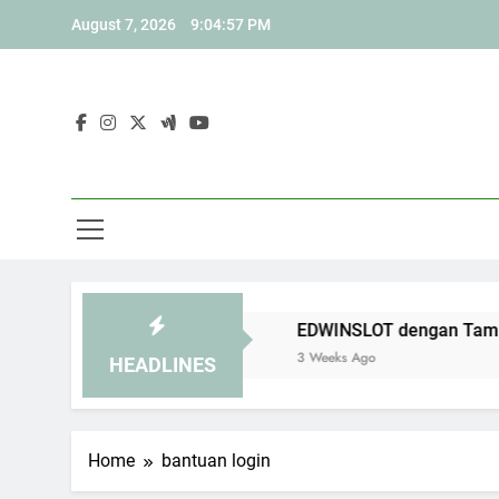
Skip
August 7, 2026
9:04:58 PM
to
content
Dr
Dapatkan I
ne secara Efisien
EDWINSLOT dengan Tampilan Respons
3 Weeks Ago
HEADLINES
Home
bantuan login