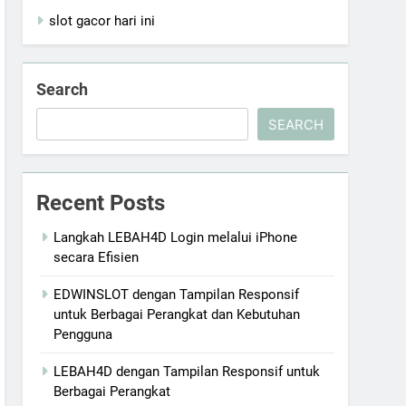
slot gacor hari ini
Search
SEARCH
Recent Posts
Langkah LEBAH4D Login melalui iPhone
secara Efisien
EDWINSLOT dengan Tampilan Responsif
untuk Berbagai Perangkat dan Kebutuhan
Pengguna
LEBAH4D dengan Tampilan Responsif untuk
Berbagai Perangkat