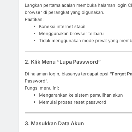
Langkah pertama adalah membuka halaman login C
browser di perangkat yang digunakan.
Pastikan:
Koneksi internet stabil
Menggunakan browser terbaru
Tidak menggunakan mode privat yang memba
2. Klik Menu “Lupa Password”
Di halaman login, biasanya terdapat opsi
“Forgot P
Password”.
Fungsi menu ini:
Mengarahkan ke sistem pemulihan akun
Memulai proses reset password
3. Masukkan Data Akun