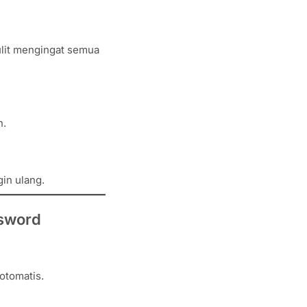
ulit mengingat semua
n.
in ulang.
ssword
tomatis.