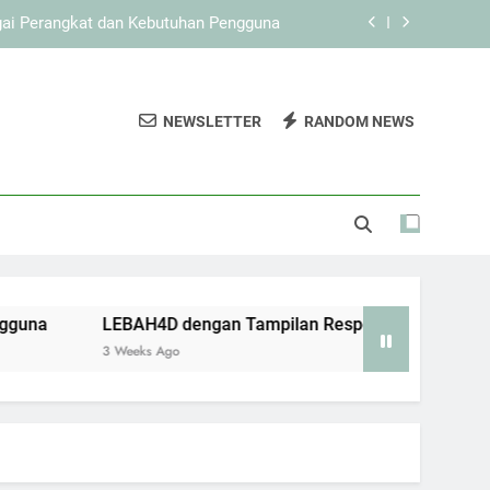
ai Perangkat dan Kebutuhan Pengguna
 Responsif untuk Berbagai Perangkat
n Responsif untuk Berbagai Perangkat
NEWSLETTER
RANDOM NEWS
 Login melalui iPhone secara Efisien
. Untuk Rumah Impian Anda.
ai Perangkat dan Kebutuhan Pengguna
 Responsif untuk Berbagai Perangkat
n Responsif untuk Berbagai Perangkat
LEBAH4D dengan Tampilan Responsif untuk Berbagai Perang
3 Weeks Ago