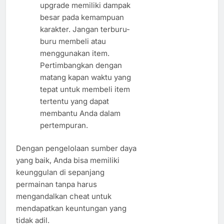
upgrade memiliki dampak
besar pada kemampuan
karakter. Jangan terburu-
buru membeli atau
menggunakan item.
Pertimbangkan dengan
matang kapan waktu yang
tepat untuk membeli item
tertentu yang dapat
membantu Anda dalam
pertempuran.
Dengan pengelolaan sumber daya
yang baik, Anda bisa memiliki
keunggulan di sepanjang
permainan tanpa harus
mengandalkan cheat untuk
mendapatkan keuntungan yang
tidak adil.