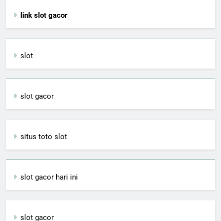
link slot gacor
slot
slot gacor
situs toto slot
slot gacor hari ini
slot gacor