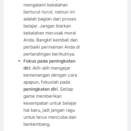
mengalami kekalahan
berturut-turut, namun ini
adalah bagian dari proses
belajar. Jangan biarkan
kekalahan merusak moral
Anda. Bangkit kembali dan
perbaiki permainan Anda di
pertandingan berikutnya.
Fokus pada peningkatan
diri
: Alih-alih mengejar
kemenangan dengan cara
apapun, fokuslah pada
peningkatan diri
. Setiap
game memberikan
kesempatan untuk belajar
hal baru, jadi jangan ragu
untuk terus mencoba dan
berkembang.