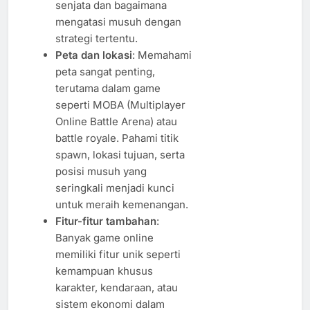
senjata dan bagaimana
mengatasi musuh dengan
strategi tertentu.
Peta dan lokasi
: Memahami
peta sangat penting,
terutama dalam game
seperti MOBA (Multiplayer
Online Battle Arena) atau
battle royale. Pahami titik
spawn, lokasi tujuan, serta
posisi musuh yang
seringkali menjadi kunci
untuk meraih kemenangan.
Fitur-fitur tambahan
:
Banyak game online
memiliki fitur unik seperti
kemampuan khusus
karakter, kendaraan, atau
sistem ekonomi dalam