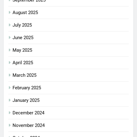
August 2025
July 2025
June 2025
May 2025
April 2025
March 2025
February 2025
January 2025
December 2024
November 2024