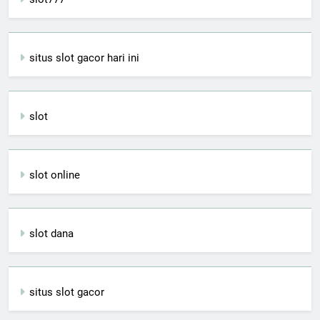
situs slot gacor hari ini
slot
slot online
slot dana
situs slot gacor