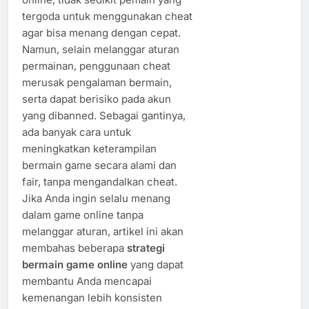
tergoda untuk menggunakan cheat
agar bisa menang dengan cepat.
Namun, selain melanggar aturan
permainan, penggunaan cheat
merusak pengalaman bermain,
serta dapat berisiko pada akun
yang dibanned. Sebagai gantinya,
ada banyak cara untuk
meningkatkan keterampilan
bermain game secara alami dan
fair, tanpa mengandalkan cheat.
Jika Anda ingin selalu menang
dalam game online tanpa
melanggar aturan, artikel ini akan
membahas beberapa
strategi
bermain game online
yang dapat
membantu Anda mencapai
kemenangan lebih konsisten