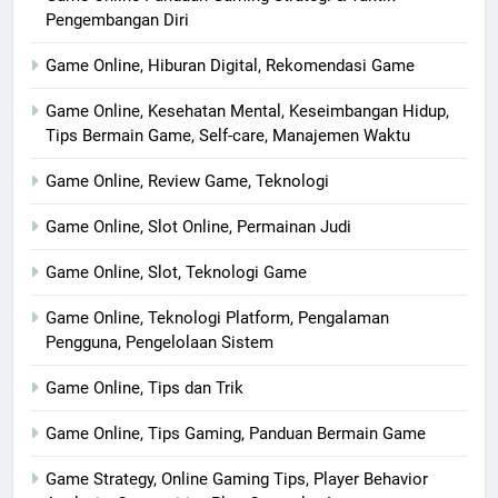
Pengembangan Diri
Game Online, Hiburan Digital, Rekomendasi Game
Game Online, Kesehatan Mental, Keseimbangan Hidup,
Tips Bermain Game, Self-care, Manajemen Waktu
Game Online, Review Game, Teknologi
Game Online, Slot Online, Permainan Judi
Game Online, Slot, Teknologi Game
Game Online, Teknologi Platform, Pengalaman
Pengguna, Pengelolaan Sistem
Game Online, Tips dan Trik
Game Online, Tips Gaming, Panduan Bermain Game
Game Strategy, Online Gaming Tips, Player Behavior