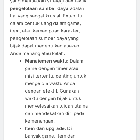
yang melibatkan strategi dan taktik,
pengelolaan sumber daya
adalah
hal yang sangat krusial. Entah itu
dalam bentuk uang dalam game,
item, atau kemampuan karakter,
pengelolaan sumber daya yang
bijak dapat menentukan apakah
Anda menang atau kalah.
Manajemen waktu
: Dalam
game dengan timer atau
misi tertentu, penting untuk
mengelola waktu Anda
dengan efektif. Gunakan
waktu dengan bijak untuk
menyelesaikan tujuan utama
dan mendekatkan diri pada
kemenangan.
Item dan upgrade
: Di
banyak game, item dan