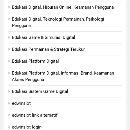
Edukasi Digital, Hiburan Online, Keamanan Pengguna
Edukasi Digital, Teknologi Permainan, Psikologi
Pengguna
Edukasi Game & Simulasi Digital
Edukasi Permainan & Strategi Terukur
Edukasi Platform Digital
Edukasi Platform Digital, Informasi Brand, Keamanan
Akses Pengguna
Edukasi Sistem Game Digital
edwinslot
edwinslot link alternatif
edwinslot login