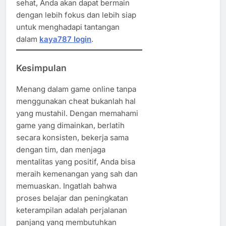
sehat, Anda akan dapat bermain
dengan lebih fokus dan lebih siap
untuk menghadapi tantangan
dalam
kaya787 login
.
Kesimpulan
Menang dalam game online tanpa
menggunakan cheat bukanlah hal
yang mustahil. Dengan memahami
game yang dimainkan, berlatih
secara konsisten, bekerja sama
dengan tim, dan menjaga
mentalitas yang positif, Anda bisa
meraih kemenangan yang sah dan
memuaskan. Ingatlah bahwa
proses belajar dan peningkatan
keterampilan adalah perjalanan
panjang yang membutuhkan