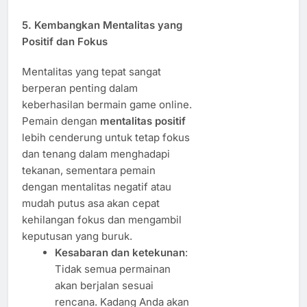
5.
Kembangkan Mentalitas yang
Positif dan Fokus
Mentalitas yang tepat sangat
berperan penting dalam
keberhasilan bermain game online.
Pemain dengan
mentalitas positif
lebih cenderung untuk tetap fokus
dan tenang dalam menghadapi
tekanan, sementara pemain
dengan mentalitas negatif atau
mudah putus asa akan cepat
kehilangan fokus dan mengambil
keputusan yang buruk.
Kesabaran dan ketekunan
:
Tidak semua permainan
akan berjalan sesuai
rencana. Kadang Anda akan