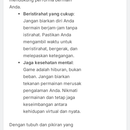
Anda.
Beristirahat yang cukup
:
Jangan biarkan diri Anda
bermain berjam-jam tanpa
istirahat. Pastikan Anda
mengambil waktu untuk
beristirahat, bergerak, dan
melepaskan ketegangan.
Jaga kesehatan mental
:
Game adalah hiburan, bukan
beban. Jangan biarkan
tekanan permainan merusak
pengalaman Anda. Nikmati
permainan dan tetap jaga
keseimbangan antara
kehidupan virtual dan nyata.
Dengan tubuh dan pikiran yang