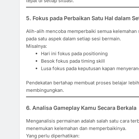
tepat di setiap situasi.
5. Fokus pada Perbaikan Satu Hal dalam Se
Alih-alih mencoba memperbaiki semua kelemahan s
pada satu aspek dalam setiap sesi bermain.
Misalnya:
Hari ini fokus pada positioning
Besok fokus pada timing skill
Lusa fokus pada keputusan kapan menyeran
Pendekatan bertahap membuat proses belajar lebih 
membingungkan.
6. Analisa Gameplay Kamu Secara Berkala
Menganalisis permainan adalah salah satu cara ter
menemukan kelemahan dan memperbaikinya.
Yang perlu diperhatikan: