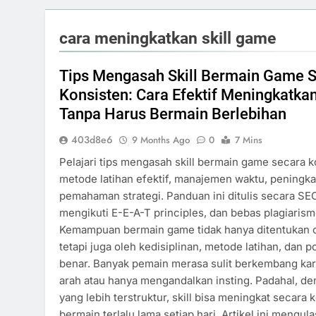
cara meningkatkan skill game
Tips Mengasah Skill Bermain Game 
Konsisten: Cara Efektif Meningkat
Tanpa Harus Bermain Berlebihan
403d8e6
9 Months Ago
0
7 Mins
Pelajari tips mengasah skill bermain game secara 
metode latihan efektif, manajemen waktu, peningk
pemahaman strategi. Panduan ini ditulis secara SEO-
mengikuti E-E-A-T principles, dan bebas plagiarism
Kemampuan bermain game tidak hanya ditentukan o
tetapi juga oleh kedisiplinan, metode latihan, dan 
benar. Banyak pemain merasa sulit berkembang ka
arah atau hanya mengandalkan insting. Padahal, d
yang lebih terstruktur, skill bisa meningkat secara 
bermain terlalu lama setiap hari. Artikel ini mengula