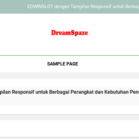
EDWINSLOT dengan Tampilan Responsif untuk Berbag
LEBAH4D dengan Tampilan
KAYA787 dengan Tampila
eamSpaze
Langkah LEBAH4D
nspirasi Desain Interior Dan Dekorasi Kreatif Di Dream Spaze
EDWINSLOT dengan Tampilan Responsif untuk Berbag
SAMPLE PAGE
LEBAH4D dengan Tampilan
KAYA787 dengan Tampila
if untuk Berbagai Perangkat dan Kebutuhan Pengguna