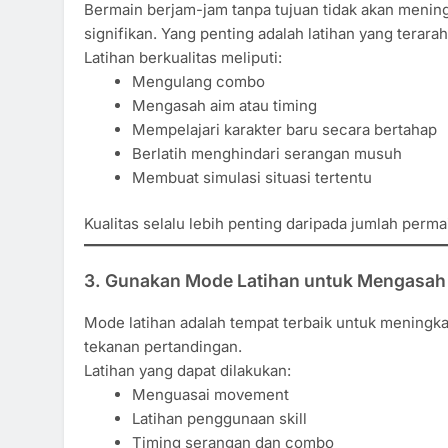
Bermain berjam-jam tanpa tujuan tidak akan mening
signifikan. Yang penting adalah latihan yang terarah
Latihan berkualitas meliputi:
Mengulang combo
Mengasah aim atau timing
Mempelajari karakter baru secara bertahap
Berlatih menghindari serangan musuh
Membuat simulasi situasi tertentu
Kualitas selalu lebih penting daripada jumlah perma
3. Gunakan Mode Latihan untuk Mengasah
Mode latihan adalah tempat terbaik untuk meningk
tekanan pertandingan.
Latihan yang dapat dilakukan:
Menguasai movement
Latihan penggunaan skill
Timing serangan dan combo