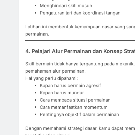
Menghindari skill musuh
Pengaturan jari dan koordinasi tangan
Latihan ini membentuk kemampuan dasar yang sang
permainan.
4. Pelajari Alur Permainan dan Konsep Stra
Skill bermain tidak hanya tergantung pada mekanik, 
pemahaman alur permainan.
Hal yang perlu dipahami:
Kapan harus bermain agresif
Kapan harus mundur
Cara membaca situasi permainan
Cara memanfaatkan momentum
Pentingnya objektif dalam permainan
Dengan memahami strategi dasar, kamu dapat mem