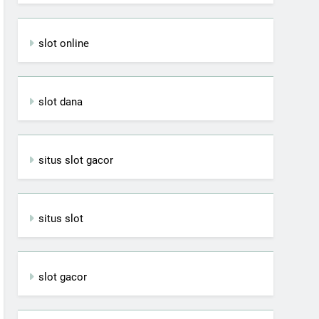
slot online
slot dana
situs slot gacor
situs slot
slot gacor