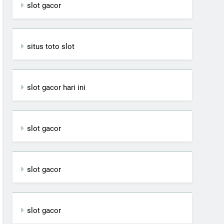
slot gacor
situs toto slot
slot gacor hari ini
slot gacor
slot gacor
slot gacor