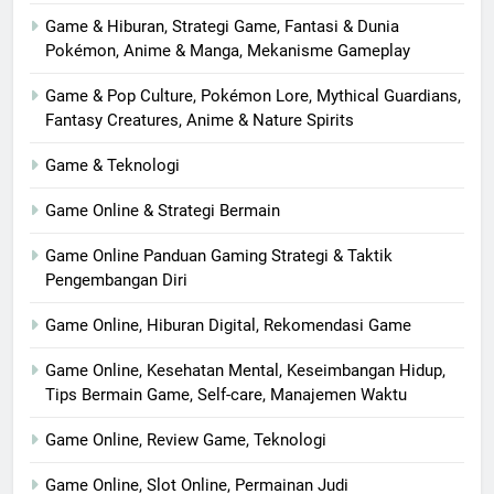
Game & Hiburan, Strategi Game, Fantasi & Dunia
Pokémon, Anime & Manga, Mekanisme Gameplay
Game & Pop Culture, Pokémon Lore, Mythical Guardians,
Fantasy Creatures, Anime & Nature Spirits
Game & Teknologi
Game Online & Strategi Bermain
Game Online Panduan Gaming Strategi & Taktik
Pengembangan Diri
Game Online, Hiburan Digital, Rekomendasi Game
Game Online, Kesehatan Mental, Keseimbangan Hidup,
Tips Bermain Game, Self-care, Manajemen Waktu
Game Online, Review Game, Teknologi
Game Online, Slot Online, Permainan Judi