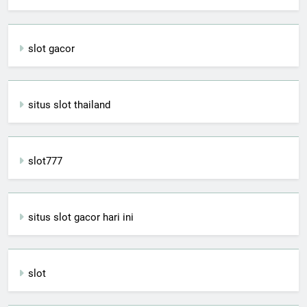
slot gacor
situs slot thailand
slot777
situs slot gacor hari ini
slot