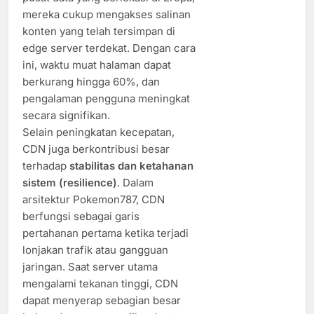
mereka cukup mengakses salinan
konten yang telah tersimpan di
edge server terdekat. Dengan cara
ini, waktu muat halaman dapat
berkurang hingga 60%, dan
pengalaman pengguna meningkat
secara signifikan.
Selain peningkatan kecepatan,
CDN juga berkontribusi besar
terhadap
stabilitas dan ketahanan
sistem (resilience)
. Dalam
arsitektur Pokemon787, CDN
berfungsi sebagai garis
pertahanan pertama ketika terjadi
lonjakan trafik atau gangguan
jaringan. Saat server utama
mengalami tekanan tinggi, CDN
dapat menyerap sebagian besar