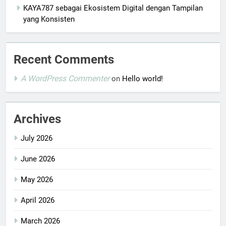
KAYA787 sebagai Ekosistem Digital dengan Tampilan
yang Konsisten
Recent Comments
A WordPress Commenter
on
Hello world!
Archives
July 2026
June 2026
May 2026
April 2026
March 2026