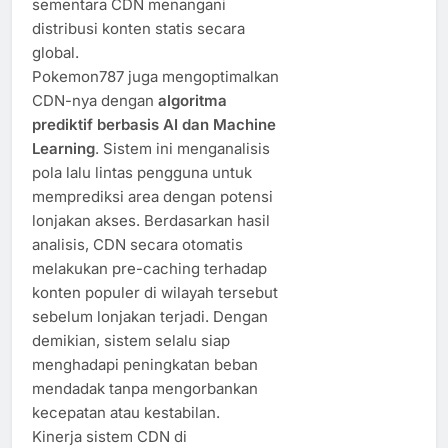
sementara CDN menangani
distribusi konten statis secara
global.
Pokemon787 juga mengoptimalkan
CDN-nya dengan
algoritma
prediktif berbasis AI dan Machine
Learning
. Sistem ini menganalisis
pola lalu lintas pengguna untuk
memprediksi area dengan potensi
lonjakan akses. Berdasarkan hasil
analisis, CDN secara otomatis
melakukan pre-caching terhadap
konten populer di wilayah tersebut
sebelum lonjakan terjadi. Dengan
demikian, sistem selalu siap
menghadapi peningkatan beban
mendadak tanpa mengorbankan
kecepatan atau kestabilan.
Kinerja sistem CDN di