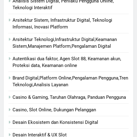
Analisis Sistem Digital, Perilaku Pengguna Online,
Teknologi Interaktif
Arsitektur Sistem, Infrastruktur Digital, Teknologi
Informasi, Inovasi Platform
Arsitektur Teknologi,Infrastruktur Digital,Keamanan
Sistem,Manajemen Platform,Pengalaman Digital
Autentikasi dua faktor, Agen Slot 88, Keamanan akun,
Proteksi data, Keamanan online
Brand Digital,Platform Online,Pengalaman Pengguna,Tren
Teknologi,Analisis Layanan
Casino & Gaming, Taruhan Olahraga, Panduan Pengguna
Casino, Slot Online, Dukungan Pelanggan
Desain Ekosistem dan Konsistensi Digital
Desain Interaktif & UX Slot