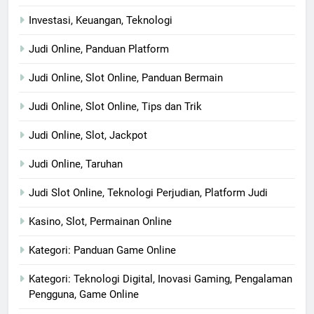
Investasi, Keuangan, Teknologi
Judi Online, Panduan Platform
Judi Online, Slot Online, Panduan Bermain
Judi Online, Slot Online, Tips dan Trik
Judi Online, Slot, Jackpot
Judi Online, Taruhan
Judi Slot Online, Teknologi Perjudian, Platform Judi
Kasino, Slot, Permainan Online
Kategori: Panduan Game Online
Kategori: Teknologi Digital, Inovasi Gaming, Pengalaman
Pengguna, Game Online