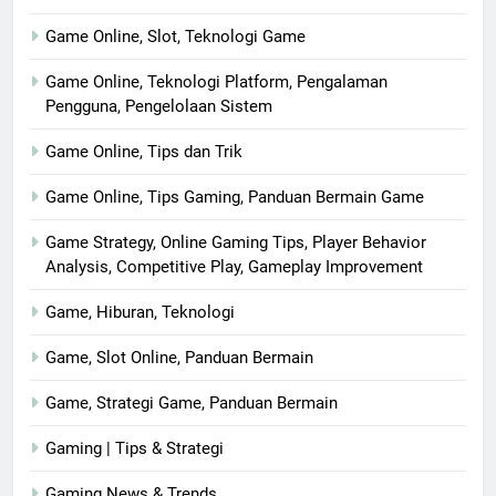
Game Online, Slot, Teknologi Game
Game Online, Teknologi Platform, Pengalaman
Pengguna, Pengelolaan Sistem
Game Online, Tips dan Trik
Game Online, Tips Gaming, Panduan Bermain Game
Game Strategy, Online Gaming Tips, Player Behavior
Analysis, Competitive Play, Gameplay Improvement
Game, Hiburan, Teknologi
Game, Slot Online, Panduan Bermain
Game, Strategi Game, Panduan Bermain
Gaming | Tips & Strategi
Gaming News & Trends