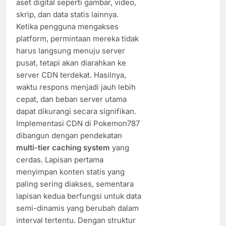
aset digital seperti gambar, video,
skrip, dan data statis lainnya.
Ketika pengguna mengakses
platform, permintaan mereka tidak
harus langsung menuju server
pusat, tetapi akan diarahkan ke
server CDN terdekat. Hasilnya,
waktu respons menjadi jauh lebih
cepat, dan beban server utama
dapat dikurangi secara signifikan.
Implementasi CDN di Pokemon787
dibangun dengan pendekatan
multi-tier caching system
yang
cerdas. Lapisan pertama
menyimpan konten statis yang
paling sering diakses, sementara
lapisan kedua berfungsi untuk data
semi-dinamis yang berubah dalam
interval tertentu. Dengan struktur