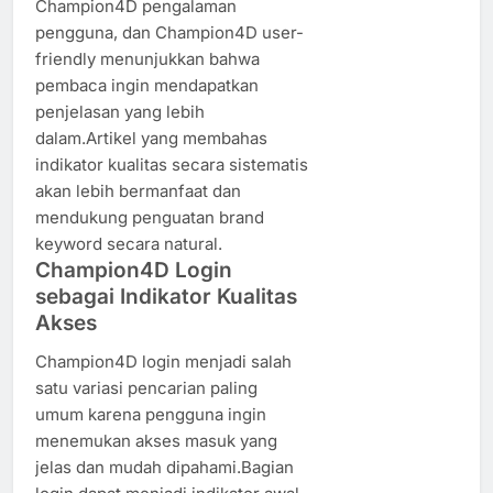
Champion4D pengalaman
pengguna, dan Champion4D user-
friendly menunjukkan bahwa
pembaca ingin mendapatkan
penjelasan yang lebih
dalam.Artikel yang membahas
indikator kualitas secara sistematis
akan lebih bermanfaat dan
mendukung penguatan brand
keyword secara natural.
Champion4D Login
sebagai Indikator Kualitas
Akses
Champion4D login menjadi salah
satu variasi pencarian paling
umum karena pengguna ingin
menemukan akses masuk yang
jelas dan mudah dipahami.Bagian