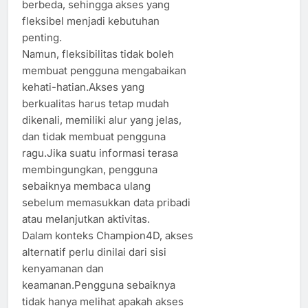
berbeda, sehingga akses yang
fleksibel menjadi kebutuhan
penting.
Namun, fleksibilitas tidak boleh
membuat pengguna mengabaikan
kehati-hatian.Akses yang
berkualitas harus tetap mudah
dikenali, memiliki alur yang jelas,
dan tidak membuat pengguna
ragu.Jika suatu informasi terasa
membingungkan, pengguna
sebaiknya membaca ulang
sebelum memasukkan data pribadi
atau melanjutkan aktivitas.
Dalam konteks Champion4D, akses
alternatif perlu dinilai dari sisi
kenyamanan dan
keamanan.Pengguna sebaiknya
tidak hanya melihat apakah akses