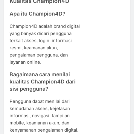
Kualitas Champion4D
Apa itu Champion4D?
Champion4D adalah brand digital
yang banyak dicari pengguna
terkait akses, login, informasi
resmi, keamanan akun,
pengalaman pengguna, dan
layanan online.
Bagaimana cara menilai
kualitas Champion4D dari
sisi pengguna?
Pengguna dapat menilai dari
kemudahan akses, kejelasan
informasi, navigasi, tampilan
mobile, keamanan akun, dan
kenyamanan pengalaman digital.