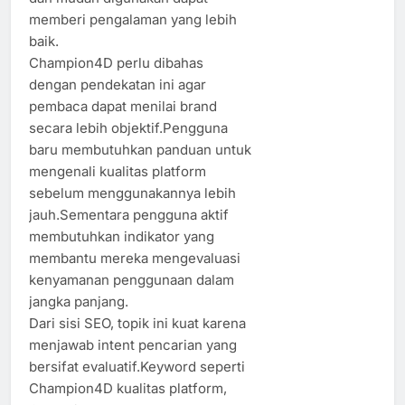
memberi pengalaman yang lebih
baik.
Champion4D perlu dibahas
dengan pendekatan ini agar
pembaca dapat menilai brand
secara lebih objektif.Pengguna
baru membutuhkan panduan untuk
mengenali kualitas platform
sebelum menggunakannya lebih
jauh.Sementara pengguna aktif
membutuhkan indikator yang
membantu mereka mengevaluasi
kenyamanan penggunaan dalam
jangka panjang.
Dari sisi SEO, topik ini kuat karena
menjawab intent pencarian yang
bersifat evaluatif.Keyword seperti
Champion4D kualitas platform,