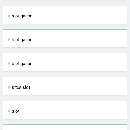
slot gacor
slot gacor
slot gacor
situs slot
slot