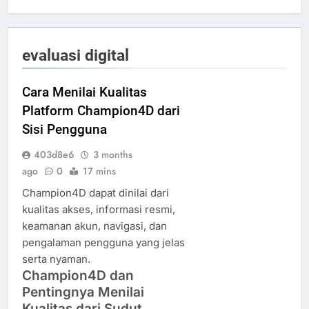
evaluasi digital
Cara Menilai Kualitas
Platform Champion4D dari
Sisi Pengguna
403d8e6
3 months
ago
0
17 mins
Champion4D dapat dinilai dari
kualitas akses, informasi resmi,
keamanan akun, navigasi, dan
pengalaman pengguna yang jelas
serta nyaman.
Champion4D dan
Pentingnya Menilai
Kualitas dari Sudut