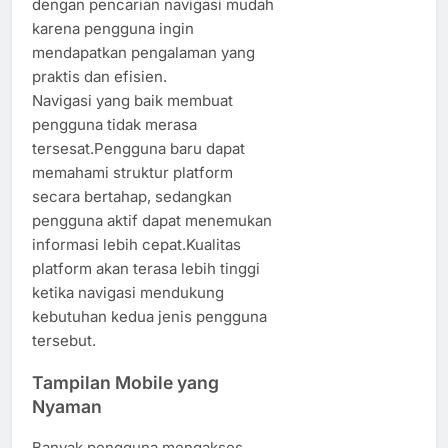
dengan pencarian navigasi mudah
karena pengguna ingin
mendapatkan pengalaman yang
praktis dan efisien.
Navigasi yang baik membuat
pengguna tidak merasa
tersesat.Pengguna baru dapat
memahami struktur platform
secara bertahap, sedangkan
pengguna aktif dapat menemukan
informasi lebih cepat.Kualitas
platform akan terasa lebih tinggi
ketika navigasi mendukung
kebutuhan kedua jenis pengguna
tersebut.
Tampilan Mobile yang
Nyaman
Banyak pengguna mengakses