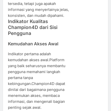
tersedia, tetapi juga apakah
informasi yang menyertainya jelas,
konsisten, dan mudah dipahami.
Indikator Kualitas
Champion4D dari Sisi
Pengguna
Kemudahan Akses Awal
Indikator pertama adalah
kemudahan akses awal.Platform
yang baik seharusnya membantu
pengguna memahami langkah
pertama tanpa
kebingungan.Champion4D dapat
dinilai dari bagaimana pengguna
menemukan akses, membaca
informasi, dan mengenali bagian
penting sejak awal.