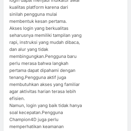
login dapat menjadi indikator awal
kualitas platform karena dari
sinilah pengguna mulai
membentuk kesan pertama.
Akses login yang berkualitas
seharusnya memiliki tampilan yang
rapi, instruksi yang mudah dibaca,
dan alur yang tidak
membingungkan.Pengguna baru
perlu merasa bahwa langkah
pertama dapat dipahami dengan
tenang.Pengguna aktif juga
membutuhkan akses yang familiar
agar aktivitas harian terasa lebih
efisien.
Namun, login yang baik tidak hanya
soal kecepatan.Pengguna
Champion4D juga perlu
memperhatikan keamanan