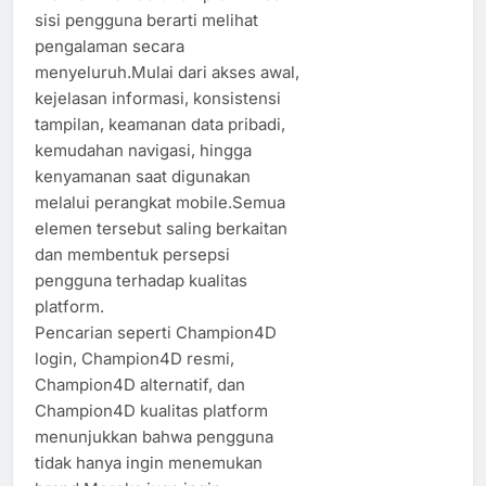
sisi pengguna berarti melihat
pengalaman secara
menyeluruh.Mulai dari akses awal,
kejelasan informasi, konsistensi
tampilan, keamanan data pribadi,
kemudahan navigasi, hingga
kenyamanan saat digunakan
melalui perangkat mobile.Semua
elemen tersebut saling berkaitan
dan membentuk persepsi
pengguna terhadap kualitas
platform.
Pencarian seperti Champion4D
login, Champion4D resmi,
Champion4D alternatif, dan
Champion4D kualitas platform
menunjukkan bahwa pengguna
tidak hanya ingin menemukan