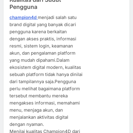
Pengguna
champion4d
menjadi salah satu
brand digital yang banyak dicari
pengguna karena berkaitan
dengan akses praktis, informasi
resmi, sistem login, keamanan
akun, dan pengalaman platform
yang mudah dipahami.Dalam
ekosistem digital modern, kualitas
sebuah platform tidak hanya dinilai
dari tampilannya saja.Pengguna
perlu melihat bagaimana platform
tersebut membantu mereka
mengakses informasi, memahami
menu, menjaga akun, dan
menjalankan aktivitas digital
dengan nyaman.
Menilai kualitas Champion4D dari