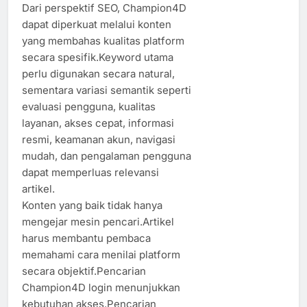
Dari perspektif SEO, Champion4D
dapat diperkuat melalui konten
yang membahas kualitas platform
secara spesifik.Keyword utama
perlu digunakan secara natural,
sementara variasi semantik seperti
evaluasi pengguna, kualitas
layanan, akses cepat, informasi
resmi, keamanan akun, navigasi
mudah, dan pengalaman pengguna
dapat memperluas relevansi
artikel.
Konten yang baik tidak hanya
mengejar mesin pencari.Artikel
harus membantu pembaca
memahami cara menilai platform
secara objektif.Pencarian
Champion4D login menunjukkan
kebutuhan akses.Pencarian