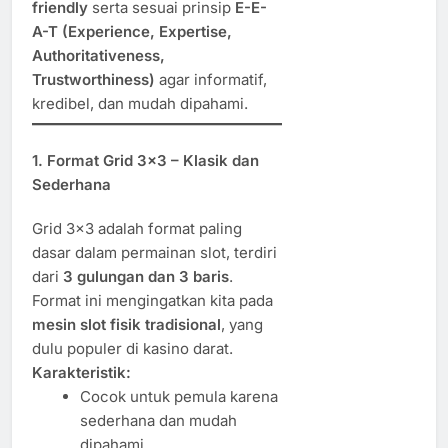
friendly
serta sesuai prinsip
E-E-
A-T (Experience, Expertise,
Authoritativeness,
Trustworthiness)
agar informatif,
kredibel, dan mudah dipahami.
1.
Format Grid 3×3 – Klasik dan
Sederhana
Grid 3×3 adalah format paling
dasar dalam permainan slot, terdiri
dari
3 gulungan dan 3 baris
.
Format ini mengingatkan kita pada
mesin slot fisik tradisional
, yang
dulu populer di kasino darat.
Karakteristik:
Cocok untuk pemula karena
sederhana dan mudah
dipahami.