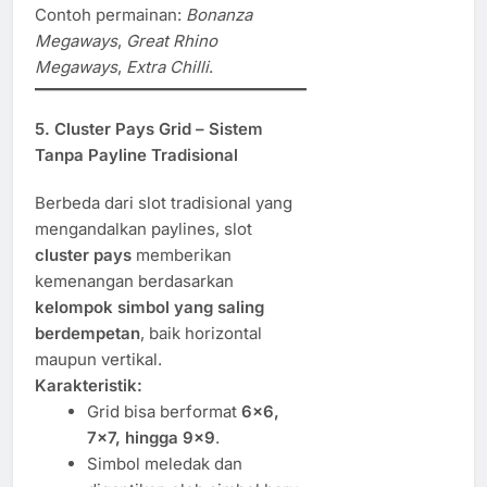
Contoh permainan:
Bonanza
Megaways
,
Great Rhino
Megaways
,
Extra Chilli
.
5.
Cluster Pays Grid – Sistem
Tanpa Payline Tradisional
Berbeda dari slot tradisional yang
mengandalkan paylines, slot
cluster pays
memberikan
kemenangan berdasarkan
kelompok simbol yang saling
berdempetan
, baik horizontal
maupun vertikal.
Karakteristik:
Grid bisa berformat
6×6,
7×7, hingga 9×9
.
Simbol meledak dan