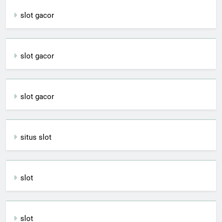
slot gacor
slot gacor
slot gacor
situs slot
slot
slot