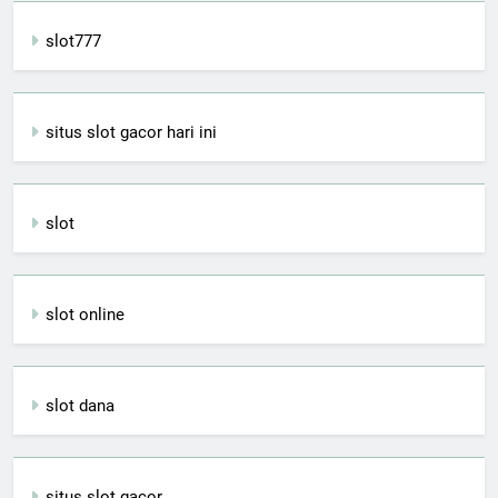
slot777
situs slot gacor hari ini
slot
slot online
slot dana
situs slot gacor