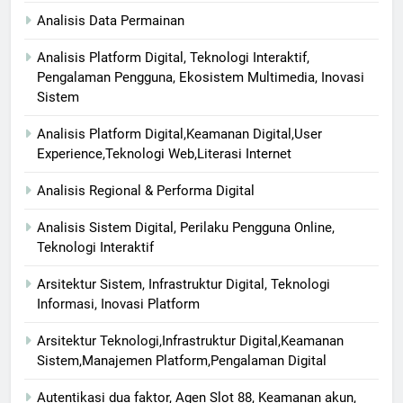
Analisis Data Permainan
Analisis Platform Digital, Teknologi Interaktif,
Pengalaman Pengguna, Ekosistem Multimedia, Inovasi
Sistem
Analisis Platform Digital,Keamanan Digital,User
Experience,Teknologi Web,Literasi Internet
Analisis Regional & Performa Digital
Analisis Sistem Digital, Perilaku Pengguna Online,
Teknologi Interaktif
Arsitektur Sistem, Infrastruktur Digital, Teknologi
Informasi, Inovasi Platform
Arsitektur Teknologi,Infrastruktur Digital,Keamanan
Sistem,Manajemen Platform,Pengalaman Digital
Autentikasi dua faktor, Agen Slot 88, Keamanan akun,