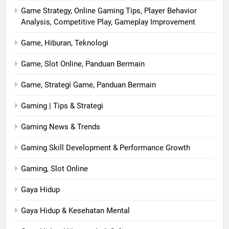
Game Strategy, Online Gaming Tips, Player Behavior
Analysis, Competitive Play, Gameplay Improvement
Game, Hiburan, Teknologi
Game, Slot Online, Panduan Bermain
Game, Strategi Game, Panduan Bermain
Gaming | Tips & Strategi
Gaming News & Trends
Gaming Skill Development & Performance Growth
Gaming, Slot Online
Gaya Hidup
Gaya Hidup & Kesehatan Mental