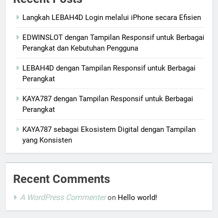
Langkah LEBAH4D Login melalui iPhone secara Efisien
EDWINSLOT dengan Tampilan Responsif untuk Berbagai
Perangkat dan Kebutuhan Pengguna
LEBAH4D dengan Tampilan Responsif untuk Berbagai
Perangkat
KAYA787 dengan Tampilan Responsif untuk Berbagai
Perangkat
KAYA787 sebagai Ekosistem Digital dengan Tampilan
yang Konsisten
Recent Comments
A WordPress Commenter
on
Hello world!