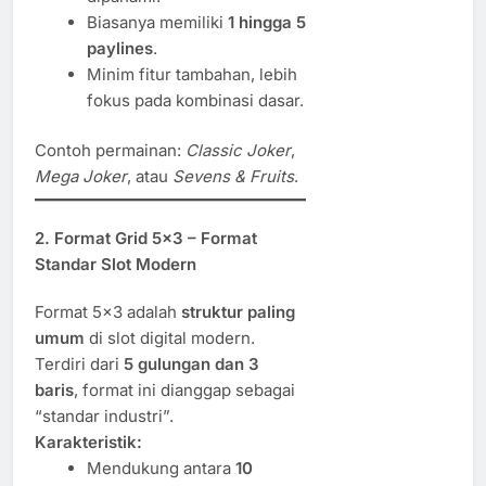
Biasanya memiliki
1 hingga 5
paylines
.
Minim fitur tambahan, lebih
fokus pada kombinasi dasar.
Contoh permainan:
Classic Joker
,
Mega Joker
, atau
Sevens & Fruits
.
2.
Format Grid 5×3 – Format
Standar Slot Modern
Format 5×3 adalah
struktur paling
umum
di slot digital modern.
Terdiri dari
5 gulungan dan 3
baris
, format ini dianggap sebagai
“standar industri”.
Karakteristik:
Mendukung antara
10