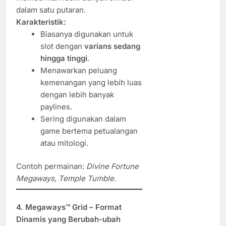
dalam satu putaran.
Karakteristik:
Biasanya digunakan untuk
slot dengan
varians sedang
hingga tinggi
.
Menawarkan peluang
kemenangan yang lebih luas
dengan lebih banyak
paylines.
Sering digunakan dalam
game bertema petualangan
atau mitologi.
Contoh permainan:
Divine Fortune
Megaways
,
Temple Tumble
.
4.
Megaways™ Grid – Format
Dinamis yang Berubah-ubah