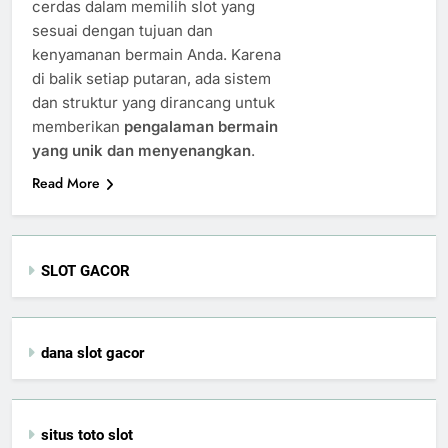
cerdas dalam memilih slot yang
sesuai dengan tujuan dan
kenyamanan bermain Anda. Karena
di balik setiap putaran, ada sistem
dan struktur yang dirancang untuk
memberikan
pengalaman bermain
yang unik dan menyenangkan
.
Read More
SLOT GACOR
dana slot gacor
situs toto slot