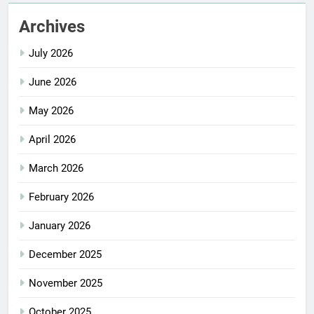
Archives
July 2026
June 2026
May 2026
April 2026
March 2026
February 2026
January 2026
December 2025
November 2025
October 2025