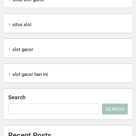
situs slot
slot gacor
slot gacor hari ini
Search
SEARCH
Recent Posts