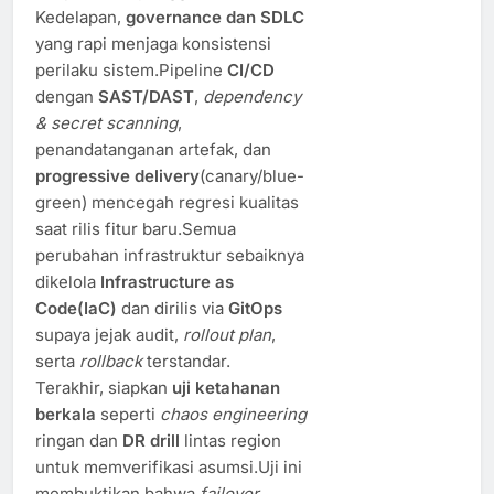
Kedelapan,
governance dan SDLC
yang rapi menjaga konsistensi
perilaku sistem.Pipeline
CI/CD
dengan
SAST/DAST
,
dependency
& secret scanning
,
penandatanganan artefak, dan
progressive delivery
(canary/blue-
green) mencegah regresi kualitas
saat rilis fitur baru.Semua
perubahan infrastruktur sebaiknya
dikelola
Infrastructure as
Code(IaC)
dan dirilis via
GitOps
supaya jejak audit,
rollout plan
,
serta
rollback
terstandar.
Terakhir, siapkan
uji ketahanan
berkala
seperti
chaos engineering
ringan dan
DR drill
lintas region
untuk memverifikasi asumsi.Uji ini
membuktikan bahwa
failover