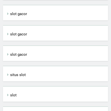
slot gacor
slot gacor
slot gacor
situs slot
slot