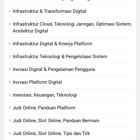
Infrastruktur & Transformasi Digital
Infrastruktur Cloud, Teknologi Jaringan, Optimasi Sistem,
Arsitektur Digital
Infrastruktur Digital & Kinerja Platform
Infrastruktur Teknologi & Pengelolaan Sistem
Inovasi Digital & Pengalaman Pengguna
Inovasi Platform Digital
Investasi, Keuangan, Teknologi
Judi Online, Panduan Platform
Judi Online, Slot Online, Panduan Bermain
Judi Online, Slot Online, Tips dan Trik