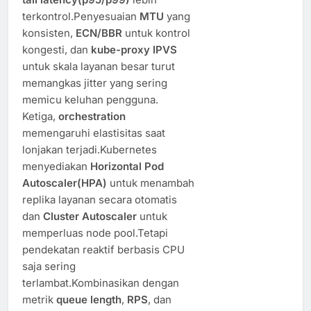
terkontrol.Penyesuaian
MTU
yang
konsisten,
ECN/BBR
untuk kontrol
kongesti, dan
kube-proxy IPVS
untuk skala layanan besar turut
memangkas jitter yang sering
memicu keluhan pengguna.
Ketiga,
orchestration
memengaruhi elastisitas saat
lonjakan terjadi.Kubernetes
menyediakan
Horizontal Pod
Autoscaler(HPA)
untuk menambah
replika layanan secara otomatis
dan
Cluster Autoscaler
untuk
memperluas node pool.Tetapi
pendekatan reaktif berbasis CPU
saja sering
terlambat.Kombinasikan dengan
metrik
queue length
,
RPS
, dan