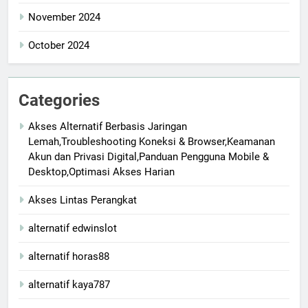
November 2024
October 2024
Categories
Akses Alternatif Berbasis Jaringan
Lemah,Troubleshooting Koneksi & Browser,Keamanan
Akun dan Privasi Digital,Panduan Pengguna Mobile &
Desktop,Optimasi Akses Harian
Akses Lintas Perangkat
alternatif edwinslot
alternatif horas88
alternatif kaya787