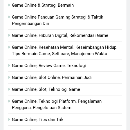
Game Online & Strategi Bermain
Game Online Panduan Gaming Strategi & Taktik
Pengembangan Diri
Game Online, Hiburan Digital, Rekomendasi Game
Game Online, Kesehatan Mental, Keseimbangan Hidup,
Tips Bermain Game, Self-care, Manajemen Waktu
Game Online, Review Game, Teknologi
Game Online, Slot Online, Permainan Judi
Game Online, Slot, Teknologi Game
Game Online, Teknologi Platform, Pengalaman
Pengguna, Pengelolaan Sistem
Game Online, Tips dan Trik