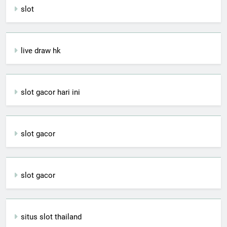
slot
live draw hk
slot gacor hari ini
slot gacor
slot gacor
situs slot thailand