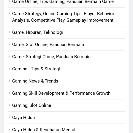
Game Online, Tips Gaming, Panduan Bermain Game
Game Strategy, Online Gaming Tips, Player Behavior
Analysis, Competitive Play, Gameplay Improvement
Game, Hiburan, Teknologi
Game, Slot Online, Panduan Bermain
Game, Strategi Game, Panduan Bermain
Gaming | Tips & Strategi
Gaming News & Trends
Gaming Skill Development & Performance Growth
Gaming, Slot Online
Gaya Hidup
Gaya Hidup & Kesehatan Mental