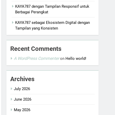
KAYA787 dengan Tampilan Responsif untuk
Berbagai Perangkat
KAYA787 sebagai Ekosistem Digital dengan
Tampilan yang Konsisten
Recent Comments
A WordPress Commenter
on
Hello world!
Archives
July 2026
June 2026
May 2026