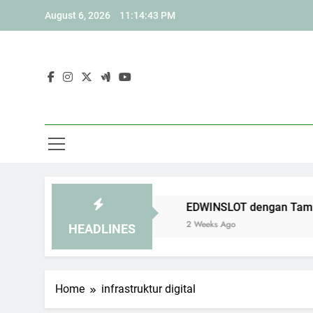
Skip
August 6, 2026
11:14:44 PM
to
content
Dr
Dapatkan I
ne secara Efisien
EDWINSLOT dengan Tampilan Respons
2 Weeks Ago
HEADLINES
Home
infrastruktur digital