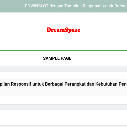
EDWINSLOT dengan Tampilan Responsif untuk Berbag
LEBAH4D dengan Tampilan
KAYA787 dengan Tampila
eamSpaze
Langkah LEBAH4D
nspirasi Desain Interior Dan Dekorasi Kreatif Di Dream Spaze
EDWINSLOT dengan Tampilan Responsif untuk Berbag
SAMPLE PAGE
LEBAH4D dengan Tampilan
KAYA787 dengan Tampila
if untuk Berbagai Perangkat dan Kebutuhan Pengguna