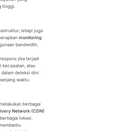
tinggi.
struktur, tetapi juga
enerapkan
monitoring
gunaan bandwidth,
espons jika terjadi
 kecepatan, atau
dalam deteksi dini
epanjang waktu.
melakukan berbagai
livery Network (CDN)
berbagai lokasi.
e membantu