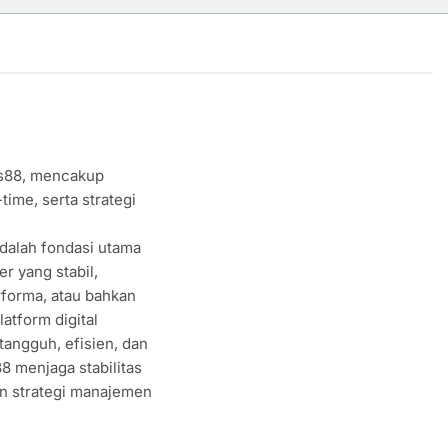
ras88, mencakup
time, serta strategi
dalah fondasi utama
r yang stabil,
forma, atau bahkan
atform digital
tangguh, efisien, dan
8 menjaga stabilitas
an strategi manajemen