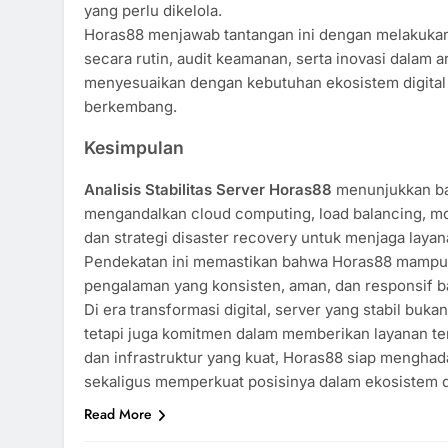
yang perlu dikelola.
Horas88 menjawab tantangan ini dengan melakuka
secara rutin, audit keamanan, serta inovasi dalam a
menyesuaikan dengan kebutuhan ekosistem digital
berkembang.
Kesimpulan
Analisis Stabilitas Server Horas88
menunjukkan ba
mengandalkan cloud computing, load balancing, mon
dan strategi disaster recovery untuk menjaga layan
Pendekatan ini memastikan bahwa Horas88 mamp
pengalaman yang konsisten, aman, dan responsif 
Di era transformasi digital, server yang stabil buka
tetapi juga komitmen dalam memberikan layanan ter
dan infrastruktur yang kuat, Horas88 siap menghad
sekaligus memperkuat posisinya dalam ekosistem d
Read More