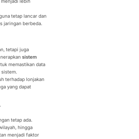
menjadi lebih
una tetap lancar dan
as jaringan berbeda.
n, tetapi juga
enerapkan
sistem
tuk memastikan data
 sistem.
uh terhadap lonjakan
duga yang dapat
r
gan tetap ada.
wilayah, hingga
tan menjadi faktor