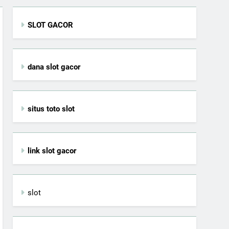
SLOT GACOR
dana slot gacor
situs toto slot
link slot gacor
slot