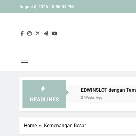
Skip
August 6, 2026
5:56:05 PM
to
content
Dr
Dapatkan I
Phone secara Efisien
EDWINSLOT dengan Tampilan Resp
2 Weeks Ago
HEADLINES
Home
Kemenangan Besar