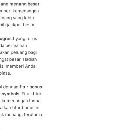
uang menang besar
.
emberi kemenangan
enang yang lebih
ih jackpot besar.
ogresif
yang terus
ada permainan
takan peluang bagi
gat besar. Hadiah
tis, memberi Anda
iasa.
pi dengan
fitur bonus
r symbols
. Fitur-fitur
ih kemenangan tanpa
kan fitur bonus ini
uk menang, terutama
n