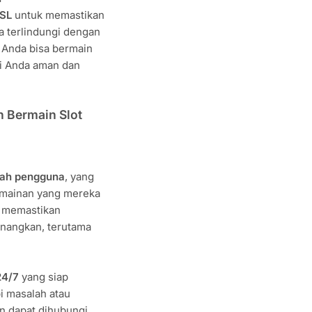
SSL
untuk memastikan
a terlindungi dengan
 Anda bisa bermain
i Anda aman dan
n Bermain Slot
ah pengguna
, yang
mainan yang mereka
f memastikan
nangkan, terutama
24/7
yang siap
i masalah atau
n dapat dihubungi