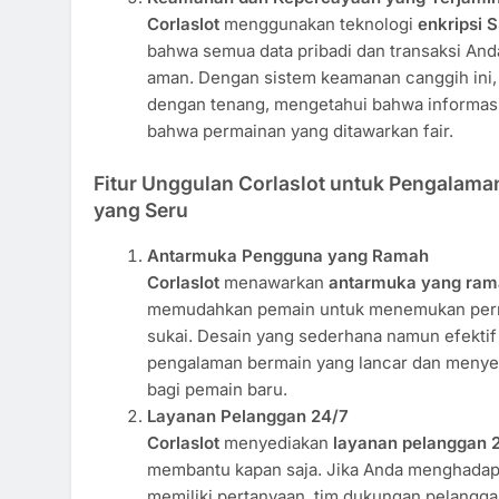
Corlaslot
menggunakan teknologi
enkripsi 
bahwa semua data pribadi dan transaksi And
aman. Dengan sistem keamanan canggih ini,
dengan tenang, mengetahui bahwa informas
bahwa permainan yang ditawarkan fair.
Fitur Unggulan Corlaslot untuk Pengalama
yang Seru
Antarmuka Pengguna yang Ramah
Corlaslot
menawarkan
antarmuka yang ram
memudahkan pemain untuk menemukan per
sukai. Desain yang sederhana namun efekti
pengalaman bermain yang lancar dan menye
bagi pemain baru.
Layanan Pelanggan 24/7
Corlaslot
menyediakan
layanan pelanggan 
membantu kapan saja. Jika Anda menghadap
memiliki pertanyaan, tim dukungan pelangga