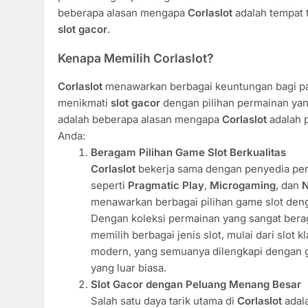
beberapa alasan mengapa
Corlaslot
adalah tempat 
slot gacor
.
Kenapa Memilih Corlaslot?
Corlaslot
menawarkan berbagai keuntungan bagi pa
menikmati
slot gacor
dengan pilihan permainan yan
adalah beberapa alasan mengapa
Corlaslot
adalah p
Anda:
Beragam Pilihan Game Slot Berkualitas
Corlaslot
bekerja sama dengan penyedia per
seperti
Pragmatic Play
,
Microgaming
, dan
N
menawarkan berbagai pilihan game slot denga
Dengan koleksi permainan yang sangat bera
memilih berbagai jenis slot, mulai dari slot k
modern, yang semuanya dilengkapi dengan g
yang luar biasa.
Slot Gacor dengan Peluang Menang Besar
Salah satu daya tarik utama di
Corlaslot
adal