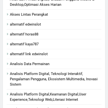
Desktop,Optimasi Akses Harian
Akses Lintas Perangkat
alternatif edwinslot
alternatif horas88
alternatif kaya787
alternatif link edwinslot
Analisis Data Permainan
Analisis Platform Digital, Teknologi Interaktif,
Pengalaman Pengguna, Ekosistem Multimedia, Inovasi
Sistem
Analisis Platform Digital,Keamanan Digital,User
Experience,Teknologi Web,Literasi Internet