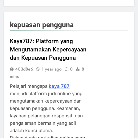
kepuasan pengguna
Kaya787: Platform yang
Mengutamakan Kepercayaan
dan Kepuasan Pengguna
403d8e6
1 year ago
0
8
mins
Pelajari mengapa
kaya 787
menjadi platform judi online yang
mengutamakan kepercayaan dan
kepuasan pengguna. Keamanan,
layanan pelanggan responsif, dan
pengalaman bermain yang adil
adalah kunci utama.
Dalam dunia perjudian online yang