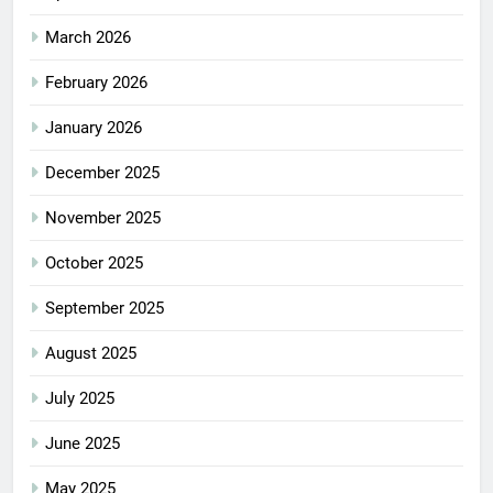
March 2026
February 2026
January 2026
December 2025
November 2025
October 2025
September 2025
August 2025
July 2025
June 2025
May 2025