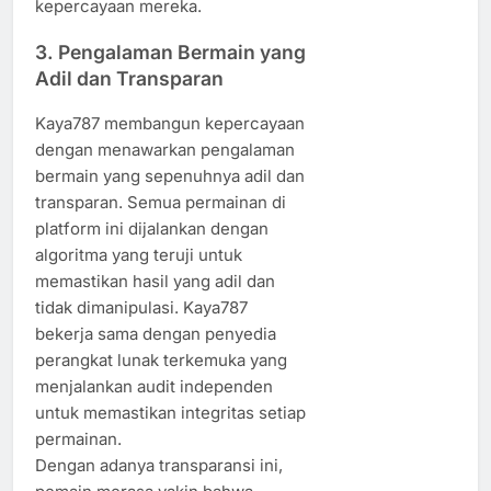
kepercayaan mereka.
3.
Pengalaman Bermain yang
Adil dan Transparan
Kaya787 membangun kepercayaan
dengan menawarkan pengalaman
bermain yang sepenuhnya adil dan
transparan. Semua permainan di
platform ini dijalankan dengan
algoritma yang teruji untuk
memastikan hasil yang adil dan
tidak dimanipulasi. Kaya787
bekerja sama dengan penyedia
perangkat lunak terkemuka yang
menjalankan audit independen
untuk memastikan integritas setiap
permainan.
Dengan adanya transparansi ini,