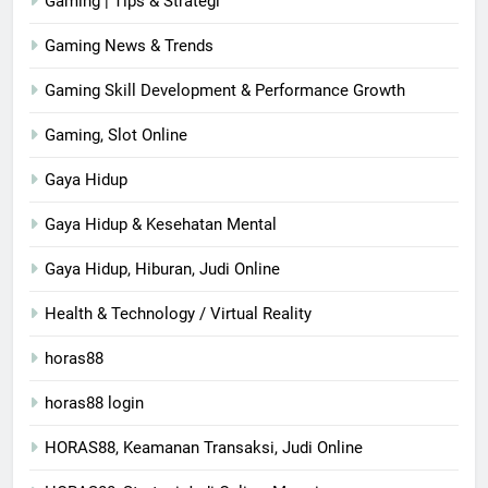
Gaming | Tips & Strategi
Gaming News & Trends
Gaming Skill Development & Performance Growth
Gaming, Slot Online
Gaya Hidup
Gaya Hidup & Kesehatan Mental
Gaya Hidup, Hiburan, Judi Online
Health & Technology / Virtual Reality
horas88
horas88 login
HORAS88, Keamanan Transaksi, Judi Online