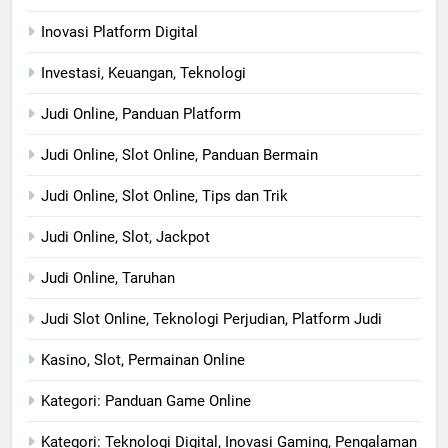
Inovasi Platform Digital
Investasi, Keuangan, Teknologi
Judi Online, Panduan Platform
Judi Online, Slot Online, Panduan Bermain
Judi Online, Slot Online, Tips dan Trik
Judi Online, Slot, Jackpot
Judi Online, Taruhan
Judi Slot Online, Teknologi Perjudian, Platform Judi
Kasino, Slot, Permainan Online
Kategori: Panduan Game Online
Kategori: Teknologi Digital, Inovasi Gaming, Pengalaman