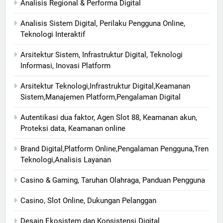
Analisis Regional & Performa Digital
Analisis Sistem Digital, Perilaku Pengguna Online,
Teknologi Interaktif
Arsitektur Sistem, Infrastruktur Digital, Teknologi
Informasi, Inovasi Platform
Arsitektur Teknologi,Infrastruktur Digital,Keamanan
Sistem,Manajemen Platform,Pengalaman Digital
Autentikasi dua faktor, Agen Slot 88, Keamanan akun,
Proteksi data, Keamanan online
Brand Digital,Platform Online,Pengalaman Pengguna,Tren
Teknologi,Analisis Layanan
Casino & Gaming, Taruhan Olahraga, Panduan Pengguna
Casino, Slot Online, Dukungan Pelanggan
Desain Ekosistem dan Konsistensi Digital