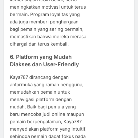
meningkatkan motivasi untuk terus
bermain. Program loyalitas yang
ada juga memberi penghargaan
bagi pemain yang sering bermain,
memastikan bahwa mereka merasa
dihargai dan terus kembali.
6.
Platform yang Mudah
Diakses dan User-Friendly
Kaya787 dirancang dengan
antarmuka yang ramah pengguna,
memudahkan pemain untuk
menavigasi platform dengan
mudah. Baik bagi pemula yang
baru mencoba judi online maupun
pemain berpengalaman, Kaya787
menyediakan platform yang intuitif,
sehingga pemain dapat fokus pada