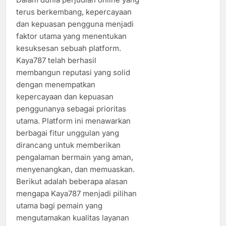
terus berkembang, kepercayaan
dan kepuasan pengguna menjadi
faktor utama yang menentukan
kesuksesan sebuah platform.
Kaya787 telah berhasil
membangun reputasi yang solid
dengan menempatkan
kepercayaan dan kepuasan
penggunanya sebagai prioritas
utama. Platform ini menawarkan
berbagai fitur unggulan yang
dirancang untuk memberikan
pengalaman bermain yang aman,
menyenangkan, dan memuaskan.
Berikut adalah beberapa alasan
mengapa Kaya787 menjadi pilihan
utama bagi pemain yang
mengutamakan kualitas layanan