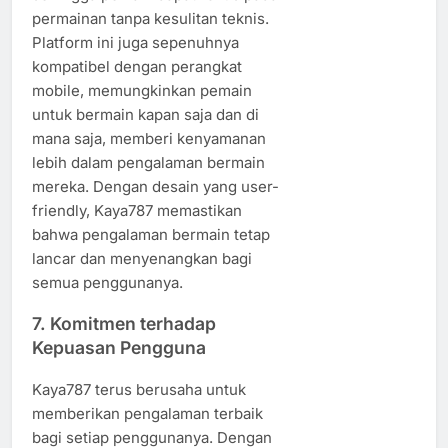
permainan tanpa kesulitan teknis.
Platform ini juga sepenuhnya
kompatibel dengan perangkat
mobile, memungkinkan pemain
untuk bermain kapan saja dan di
mana saja, memberi kenyamanan
lebih dalam pengalaman bermain
mereka. Dengan desain yang user-
friendly, Kaya787 memastikan
bahwa pengalaman bermain tetap
lancar dan menyenangkan bagi
semua penggunanya.
7.
Komitmen terhadap
Kepuasan Pengguna
Kaya787 terus berusaha untuk
memberikan pengalaman terbaik
bagi setiap penggunanya. Dengan