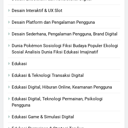
Desain Interaktif & UX Slot
Desain Platform dan Pengalaman Pengguna
Desain Sederhana, Pengalaman Pengguna, Brand Digital
Dunia Pokémon Sosiologi Fiksi Budaya Populer Ekologi
Sosial Analisis Dunia Fiksi Edukasi Imajinatif
Edukasi
Edukasi & Teknologi Transaksi Digital
Edukasi Digital, Hiburan Online, Keamanan Pengguna
Edukasi Digital, Teknologi Permainan, Psikologi
Pengguna
Edukasi Game & Simulasi Digital