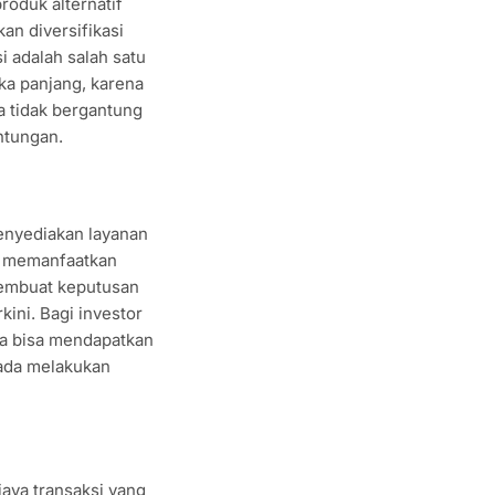
roduk alternatif
an diversifikasi
i adalah salah satu
ka panjang, karena
a tidak bergantung
ntungan.
menyediakan layanan
t memanfaatkan
membuat keputusan
kini. Bagi investor
eka bisa mendapatkan
pada melakukan
aya transaksi yang