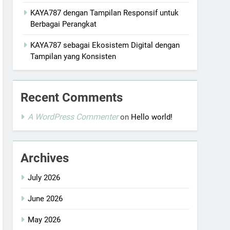
KAYA787 dengan Tampilan Responsif untuk
Berbagai Perangkat
KAYA787 sebagai Ekosistem Digital dengan
Tampilan yang Konsisten
Recent Comments
A WordPress Commenter
on
Hello world!
Archives
July 2026
June 2026
May 2026