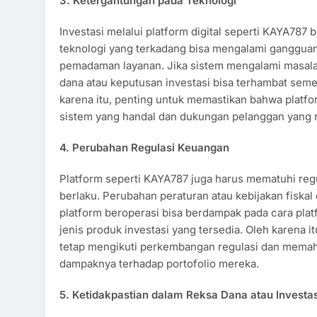
3.
Ketergantungan pada Teknologi
Investasi melalui platform digital seperti KAYA787
teknologi yang terkadang bisa mengalami gangguan
pemadaman layanan. Jika sistem mengalami masalah
dana atau keputusan investasi bisa terhambat seme
karena itu, penting untuk memastikan bahwa platfo
sistem yang handal dan dukungan pelanggan yang r
4.
Perubahan Regulasi Keuangan
Platform seperti KAYA787 juga harus mematuhi reg
berlaku. Perubahan peraturan atau kebijakan fiskal
platform beroperasi bisa berdampak pada cara plat
jenis produk investasi yang tersedia. Oleh karena i
tetap mengikuti perkembangan regulasi dan memah
dampaknya terhadap portofolio mereka.
5.
Ketidakpastian dalam Reksa Dana atau Investasi