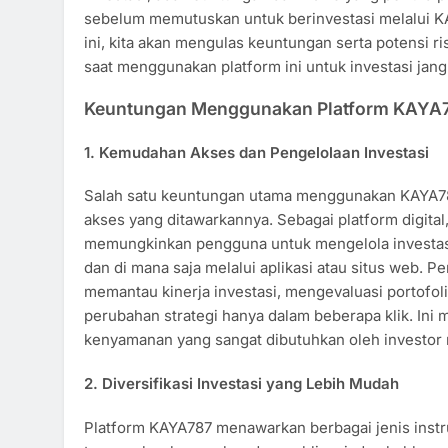
sebelum memutuskan untuk berinvestasi melalui KA
ini, kita akan mengulas keuntungan serta potensi ri
saat menggunakan platform ini untuk investasi jang
Keuntungan Menggunakan Platform KAYA
1.
Kemudahan Akses dan Pengelolaan Investasi
Salah satu keuntungan utama menggunakan KAYA7
akses yang ditawarkannya. Sebagai platform digita
memungkinkan pengguna untuk mengelola investas
dan di mana saja melalui aplikasi atau situs web. 
memantau kinerja investasi, mengevaluasi portofo
perubahan strategi hanya dalam beberapa klik. Ini
kenyamanan yang sangat dibutuhkan oleh investor
2.
Diversifikasi Investasi yang Lebih Mudah
Platform KAYA787 menawarkan berbagai jenis instr