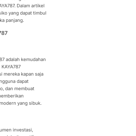
YA787. Dalam artikel
siko yang dapat timbul
ka panjang.
787
87 adalah kemudahan
l, KAYA787
i mereka kapan saja
Pengguna dapat
lio, dan membuat
 memberikan
 modern yang sibuk.
umen investasi,