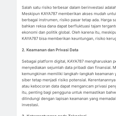
Salah satu risiko terbesar dalam berinvestasi adalah
Meskipun KAYA787 memberikan akses mudah untuk 
berbagai instrumen, risiko pasar tetap ada. Harga s
bahkan reksa dana dapat berfluktuasi tajam tergan
ekonomi dan politik global. Oleh karena itu, meskipu
KAYA787 bisa memberikan keuntungan, risiko kerugi
2.
Keamanan dan Privasi Data
Sebagai platform digital, KAYA787 mengharuskan 
menyediakan sejumlah data pribadi dan finansial. M
kemungkinan memiliki langkah-langkah keamanan 
siber tetap menjadi risiko potensial. Kerentananny
atau kebocoran data dapat mengancam privasi pen
itu, penting bagi pengguna untuk memastikan bahwa
dilindungi dengan lapisan keamanan yang memada
investasi.