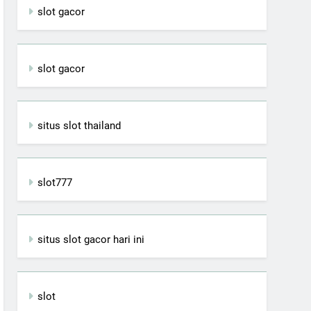
slot gacor
slot gacor
situs slot thailand
slot777
situs slot gacor hari ini
slot