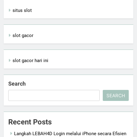
situs slot
slot gacor
slot gacor hari ini
Search
SEARCH
Recent Posts
Langkah LEBAH4D Login melalui iPhone secara Efisien