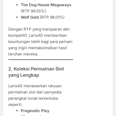
The Dog House Megaways
(RTP 96.55%)
Wolf Gold
(RTP 96.01%)
Dengan RTP yang transparan dan
kompetitif, Laris4D memberikan
keuntungan lebih bagi para pemain
yang ingin memaksimalkan hasil
taruhan mereka.
2. Koleksi Permainan Slot
yang Lengkap
Laris4D menawarkan ratusan
permainan slot dari penyedia
perangkat lunak terkemuka
seperti:
Pragmatic Play