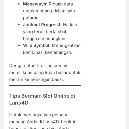
Megaways:
Ribuan cara
untuk menang dalam satu
putaran.
Jackpot Progresif:
Hadiah
yang terus bertambah
hingga dimenangkan.
Wild Symbol:
Meningkatkan
kombinasi kemenangan.
Dengan fitur-fitur ini, pemain
memiliki peluang lebih besar untuk
meraih kemenangan besar.
Tips Bermain Slot Online di
Laris4D
Untuk meningkatkan peluang
menang Anda di Laris4D, berikut
beberapa tips yang bisa Anda