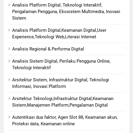
Analisis Platform Digital, Teknologi Interaktif,
Pengalaman Pengguna, Ekosistem Multimedia, Inovasi
Sistem
Analisis Platform Digital,Keamanan Digital,User
Experience,Teknologi Web,Literasi Internet
Analisis Regional & Performa Digital
Analisis Sistem Digital, Perilaku Pengguna Online,
Teknologi Interaktif
Arsitektur Sistem, Infrastruktur Digital, Teknologi
Informasi, Inovasi Platform
Arsitektur Teknologi,Infrastruktur Digital,Keamanan
Sistem,Manajemen Platform,Pengalaman Digital
Autentikasi dua faktor, Agen Slot 88, Keamanan akun,
Proteksi data, Keamanan online