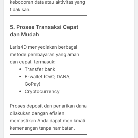
kebocoran data atau aktivitas yang
tidak sah.
5. Proses Transaksi Cepat
dan Mudah
Laris4D menyediakan berbagai
metode pembayaran yang aman
dan cepat, termasuk:
Transfer bank
E-wallet (OVO, DANA,
GoPay)
Cryptocurrency
Proses deposit dan penarikan dana
dilakukan dengan efisien,
memastikan Anda dapat menikmati
kemenangan tanpa hambatan.