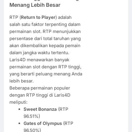
Menang Lebih Besar
RTP (
Return to Player
) adalah
salah satu faktor terpenting dalam
permainan slot. RTP menunjukkan
persentase dari total taruhan yang
akan dikembalikan kepada pemain
dalam jangka waktu tertentu.
Laris4D menawarkan banyak
permainan slot dengan RTP tinggi,
yang berarti peluang menang Anda
lebih besar.
Beberapa permainan populer
dengan RTP tinggi di Laris4D
meliputi:
Sweet Bonanza
(RTP
96.51%)
Gates of Olympus
(RTP
96.50%)