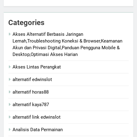
Categories
Akses Alternatif Berbasis Jaringan
Lemah,Troubleshooting Koneksi & Browser,Keamanan
Akun dan Privasi Digital,Panduan Pengguna Mobile &
Desktop,Optimasi Akses Harian
Akses Lintas Perangkat
alternatif edwinslot
alternatif horas88
alternatif kaya787
alternatif link edwinslot
Analisis Data Permainan