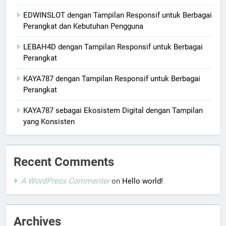
EDWINSLOT dengan Tampilan Responsif untuk Berbagai
Perangkat dan Kebutuhan Pengguna
LEBAH4D dengan Tampilan Responsif untuk Berbagai
Perangkat
KAYA787 dengan Tampilan Responsif untuk Berbagai
Perangkat
KAYA787 sebagai Ekosistem Digital dengan Tampilan
yang Konsisten
Recent Comments
A WordPress Commenter
on
Hello world!
Archives