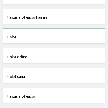
situs slot gacor hari ini
slot
slot online
slot dana
situs slot gacor