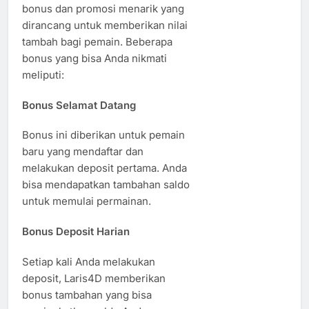
bonus dan promosi menarik yang
dirancang untuk memberikan nilai
tambah bagi pemain. Beberapa
bonus yang bisa Anda nikmati
meliputi:
Bonus Selamat Datang
Bonus ini diberikan untuk pemain
baru yang mendaftar dan
melakukan deposit pertama. Anda
bisa mendapatkan tambahan saldo
untuk memulai permainan.
Bonus Deposit Harian
Setiap kali Anda melakukan
deposit, Laris4D memberikan
bonus tambahan yang bisa