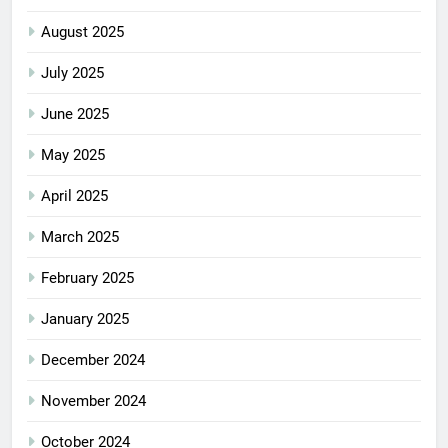
August 2025
July 2025
June 2025
May 2025
April 2025
March 2025
February 2025
January 2025
December 2024
November 2024
October 2024