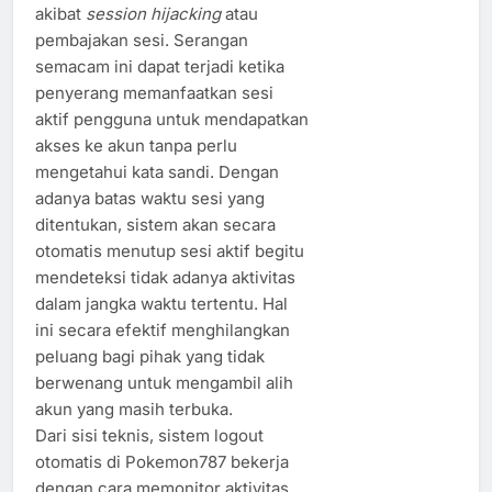
akibat
session hijacking
atau
pembajakan sesi. Serangan
semacam ini dapat terjadi ketika
penyerang memanfaatkan sesi
aktif pengguna untuk mendapatkan
akses ke akun tanpa perlu
mengetahui kata sandi. Dengan
adanya batas waktu sesi yang
ditentukan, sistem akan secara
otomatis menutup sesi aktif begitu
mendeteksi tidak adanya aktivitas
dalam jangka waktu tertentu. Hal
ini secara efektif menghilangkan
peluang bagi pihak yang tidak
berwenang untuk mengambil alih
akun yang masih terbuka.
Dari sisi teknis, sistem logout
otomatis di Pokemon787 bekerja
dengan cara memonitor aktivitas