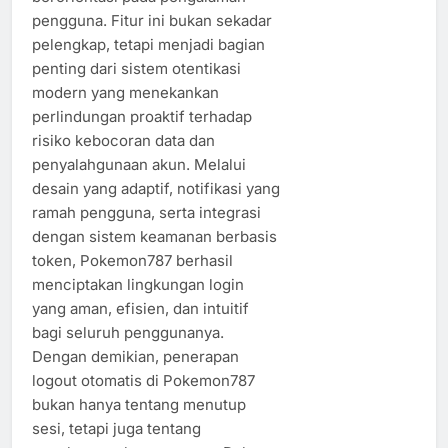
pengguna. Fitur ini bukan sekadar
pelengkap, tetapi menjadi bagian
penting dari sistem otentikasi
modern yang menekankan
perlindungan proaktif terhadap
risiko kebocoran data dan
penyalahgunaan akun. Melalui
desain yang adaptif, notifikasi yang
ramah pengguna, serta integrasi
dengan sistem keamanan berbasis
token, Pokemon787 berhasil
menciptakan lingkungan login
yang aman, efisien, dan intuitif
bagi seluruh penggunanya.
Dengan demikian, penerapan
logout otomatis di Pokemon787
bukan hanya tentang menutup
sesi, tetapi juga tentang