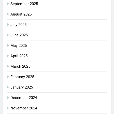
September 2025
August 2025
July 2025
June 2025
May 2025
April 2025
March 2025
February 2025
January 2025
December 2024
November 2024