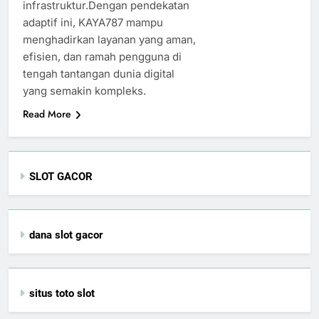
infrastruktur.Dengan pendekatan
adaptif ini, KAYA787 mampu
menghadirkan layanan yang aman,
efisien, dan ramah pengguna di
tengah tantangan dunia digital
yang semakin kompleks.
Read More
SLOT GACOR
dana slot gacor
situs toto slot