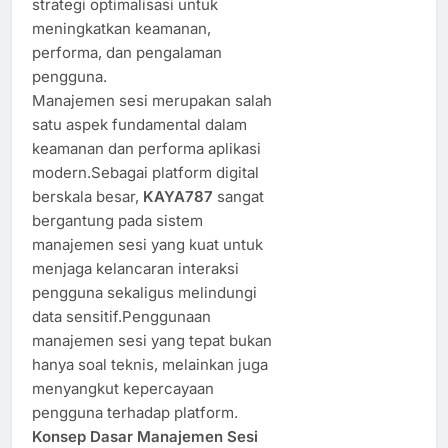
strategi optimalisasi untuk
meningkatkan keamanan,
performa, dan pengalaman
pengguna.
Manajemen sesi merupakan salah
satu aspek fundamental dalam
keamanan dan performa aplikasi
modern.Sebagai platform digital
berskala besar,
KAYA787
sangat
bergantung pada sistem
manajemen sesi yang kuat untuk
menjaga kelancaran interaksi
pengguna sekaligus melindungi
data sensitif.Penggunaan
manajemen sesi yang tepat bukan
hanya soal teknis, melainkan juga
menyangkut kepercayaan
pengguna terhadap platform.
Konsep Dasar Manajemen Sesi