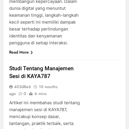
membangun kepercayaan. Dalam
dunia digital yang menuntut
keamanan tinggi, langkah-langkah
kecil seperti ini memiliki dampak
besar terhadap perlindungan
identitas dan kenyamanan
pengguna di setiap interaksi.
Read More
Studi Tentang Manajemen
Sesi di KAYA787
403d8e6
10 months
ago
0
6 mins
Artikel ini membahas studi tentang
manajemen sesi di KAYA787,
mencakup konsep dasar,
tantangan, praktik terbaik, serta