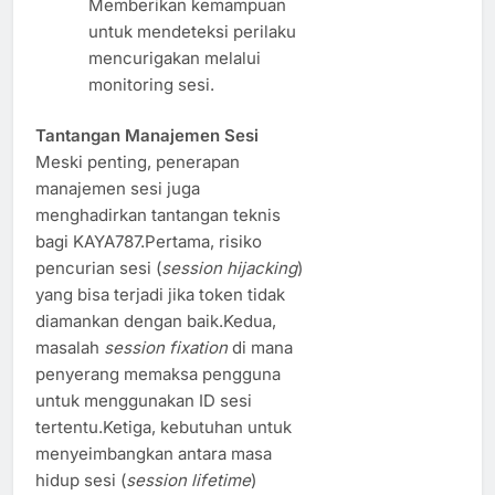
Memberikan kemampuan
untuk mendeteksi perilaku
mencurigakan melalui
monitoring sesi.
Tantangan Manajemen Sesi
Meski penting, penerapan
manajemen sesi juga
menghadirkan tantangan teknis
bagi KAYA787.Pertama, risiko
pencurian sesi (
session hijacking
)
yang bisa terjadi jika token tidak
diamankan dengan baik.Kedua,
masalah
session fixation
di mana
penyerang memaksa pengguna
untuk menggunakan ID sesi
tertentu.Ketiga, kebutuhan untuk
menyeimbangkan antara masa
hidup sesi (
session lifetime
)