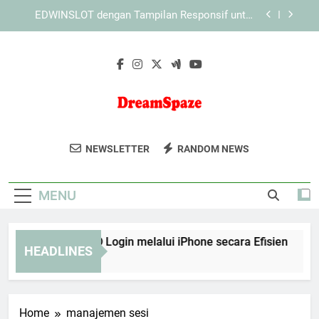
Skip
LEBAH4D dengan Tampilan Responsif untuk
to
Berbagai Perangkat
content
KAYA787 dengan Tampilan Responsif untuk
Berbagai Perangkat
Langkah LEBAH4D Login melalui iPhone secara
Efisien
EDWINSLOT dengan Tampilan Responsif untuk
Berbagai Perangkat dan Kebutuhan Pengguna
DreamSpaze
Dapatkan Inspirasi Desain Interior Dan
LEBAH4D dengan Tampilan Responsif untuk
NEWSLETTER
RANDOM NEWS
Berbagai Perangkat
Dekorasi Kreatif Di Dream Spaze. Untuk
KAYA787 dengan Tampilan Responsif untuk
Rumah Impian Anda.
Berbagai Perangkat
MENU
ngkah LEBAH4D Login melalui iPhone secara Efisien
ED
HEADLINES
eeks Ago
2 W
Home
manajemen sesi