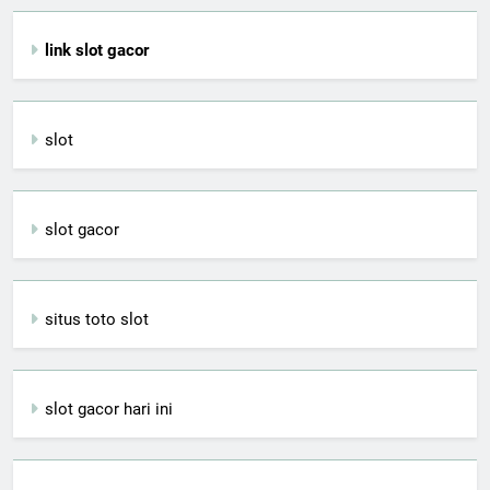
link slot gacor
slot
slot gacor
situs toto slot
slot gacor hari ini