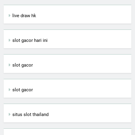
live draw hk
slot gacor hari ini
slot gacor
slot gacor
situs slot thailand