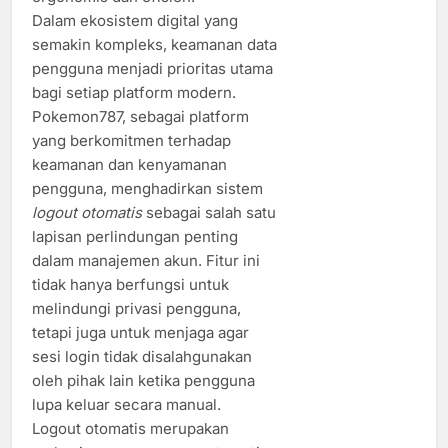
Dalam ekosistem digital yang
semakin kompleks, keamanan data
pengguna menjadi prioritas utama
bagi setiap platform modern.
Pokemon787, sebagai platform
yang berkomitmen terhadap
keamanan dan kenyamanan
pengguna, menghadirkan sistem
logout otomatis
sebagai salah satu
lapisan perlindungan penting
dalam manajemen akun. Fitur ini
tidak hanya berfungsi untuk
melindungi privasi pengguna,
tetapi juga untuk menjaga agar
sesi login tidak disalahgunakan
oleh pihak lain ketika pengguna
lupa keluar secara manual.
Logout otomatis merupakan