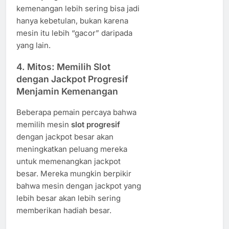
kemenangan lebih sering bisa jadi
hanya kebetulan, bukan karena
mesin itu lebih “gacor” daripada
yang lain.
4.
Mitos: Memilih Slot
dengan Jackpot Progresif
Menjamin Kemenangan
Beberapa pemain percaya bahwa
memilih mesin
slot progresif
dengan jackpot besar akan
meningkatkan peluang mereka
untuk memenangkan jackpot
besar. Mereka mungkin berpikir
bahwa mesin dengan jackpot yang
lebih besar akan lebih sering
memberikan hadiah besar.