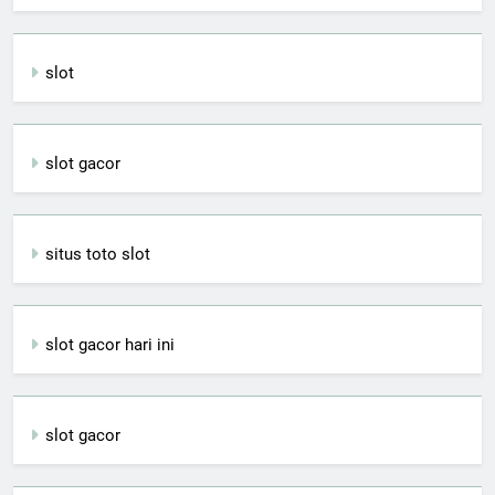
slot
slot gacor
situs toto slot
slot gacor hari ini
slot gacor