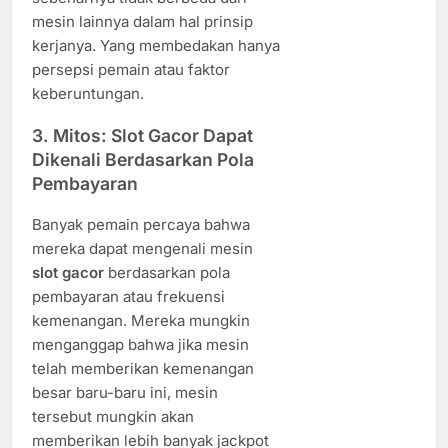
mesin lainnya dalam hal prinsip
kerjanya. Yang membedakan hanya
persepsi pemain atau faktor
keberuntungan.
3.
Mitos: Slot Gacor Dapat
Dikenali Berdasarkan Pola
Pembayaran
Banyak pemain percaya bahwa
mereka dapat mengenali mesin
slot gacor
berdasarkan pola
pembayaran atau frekuensi
kemenangan. Mereka mungkin
menganggap bahwa jika mesin
telah memberikan kemenangan
besar baru-baru ini, mesin
tersebut mungkin akan
memberikan lebih banyak jackpot