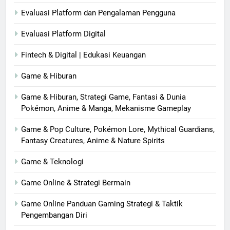
Evaluasi Platform dan Pengalaman Pengguna
Evaluasi Platform Digital
Fintech & Digital | Edukasi Keuangan
Game & Hiburan
Game & Hiburan, Strategi Game, Fantasi & Dunia
Pokémon, Anime & Manga, Mekanisme Gameplay
Game & Pop Culture, Pokémon Lore, Mythical Guardians,
Fantasy Creatures, Anime & Nature Spirits
Game & Teknologi
Game Online & Strategi Bermain
Game Online Panduan Gaming Strategi & Taktik
Pengembangan Diri