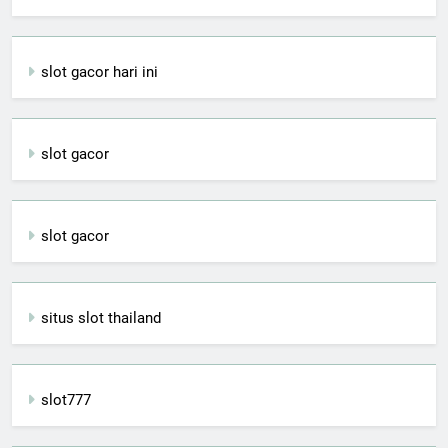
slot gacor hari ini
slot gacor
slot gacor
situs slot thailand
slot777