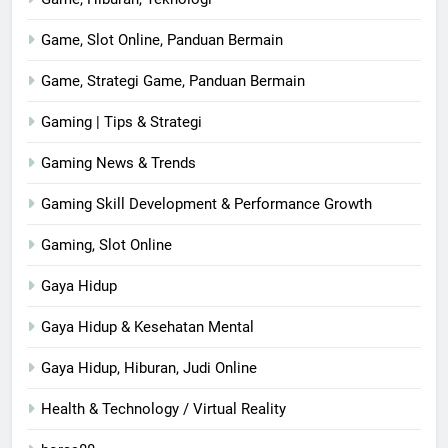
Game, Slot Online, Panduan Bermain
Game, Strategi Game, Panduan Bermain
Gaming | Tips & Strategi
Gaming News & Trends
Gaming Skill Development & Performance Growth
Gaming, Slot Online
Gaya Hidup
Gaya Hidup & Kesehatan Mental
Gaya Hidup, Hiburan, Judi Online
Health & Technology / Virtual Reality