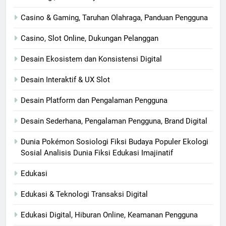
Casino & Gaming, Taruhan Olahraga, Panduan Pengguna
Casino, Slot Online, Dukungan Pelanggan
Desain Ekosistem dan Konsistensi Digital
Desain Interaktif & UX Slot
Desain Platform dan Pengalaman Pengguna
Desain Sederhana, Pengalaman Pengguna, Brand Digital
Dunia Pokémon Sosiologi Fiksi Budaya Populer Ekologi
Sosial Analisis Dunia Fiksi Edukasi Imajinatif
Edukasi
Edukasi & Teknologi Transaksi Digital
Edukasi Digital, Hiburan Online, Keamanan Pengguna