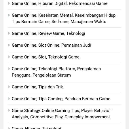
Game Online, Hiburan Digital, Rekomendasi Game
Game Online, Kesehatan Mental, Keseimbangan Hidup,
Tips Bermain Game, Self-care, Manajemen Waktu
Game Online, Review Game, Teknologi
Game Online, Slot Online, Permainan Judi
Game Online, Slot, Teknologi Game
Game Online, Teknologi Platform, Pengalaman
Pengguna, Pengelolaan Sistem
Game Online, Tips dan Trik
Game Online, Tips Gaming, Panduan Bermain Game
Game Strategy, Online Gaming Tips, Player Behavior
Analysis, Competitive Play, Gameplay Improvement
Game, Hiburan, Teknologi