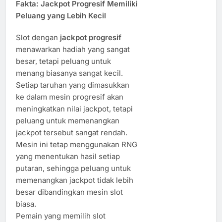
Fakta: Jackpot Progresif Memiliki
Peluang yang Lebih Kecil
Slot dengan
jackpot progresif
menawarkan hadiah yang sangat
besar, tetapi peluang untuk
menang biasanya sangat kecil.
Setiap taruhan yang dimasukkan
ke dalam mesin progresif akan
meningkatkan nilai jackpot, tetapi
peluang untuk memenangkan
jackpot tersebut sangat rendah.
Mesin ini tetap menggunakan RNG
yang menentukan hasil setiap
putaran, sehingga peluang untuk
memenangkan jackpot tidak lebih
besar dibandingkan mesin slot
biasa.
Pemain yang memilih slot