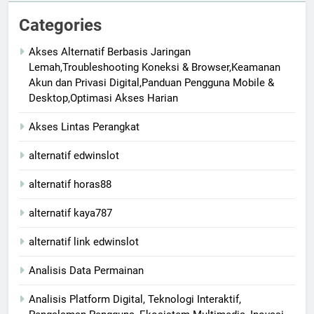
Categories
Akses Alternatif Berbasis Jaringan
Lemah,Troubleshooting Koneksi & Browser,Keamanan
Akun dan Privasi Digital,Panduan Pengguna Mobile &
Desktop,Optimasi Akses Harian
Akses Lintas Perangkat
alternatif edwinslot
alternatif horas88
alternatif kaya787
alternatif link edwinslot
Analisis Data Permainan
Analisis Platform Digital, Teknologi Interaktif,