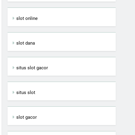
slot online
slot dana
situs slot gacor
situs slot
slot gacor