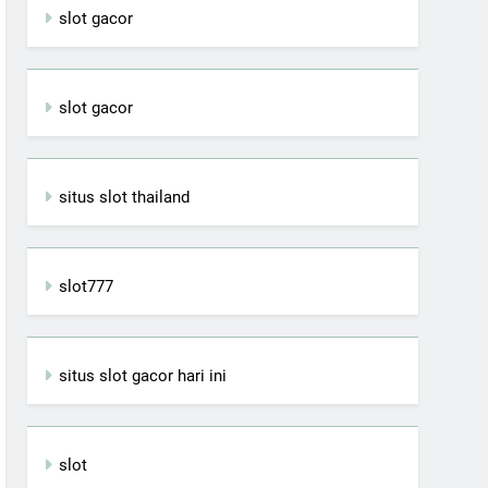
slot gacor
slot gacor
situs slot thailand
slot777
situs slot gacor hari ini
slot