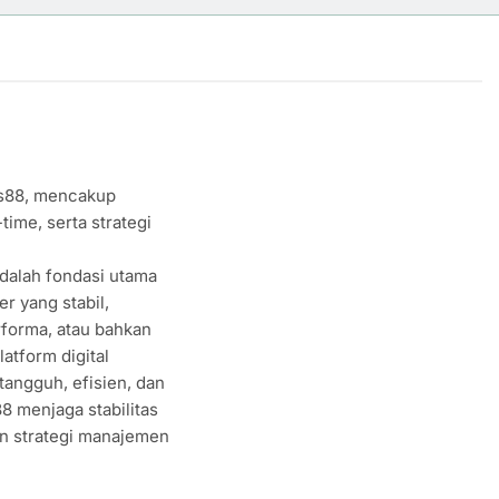
ras88, mencakup
time, serta strategi
dalah fondasi utama
r yang stabil,
forma, atau bahkan
atform digital
tangguh, efisien, dan
8 menjaga stabilitas
an strategi manajemen