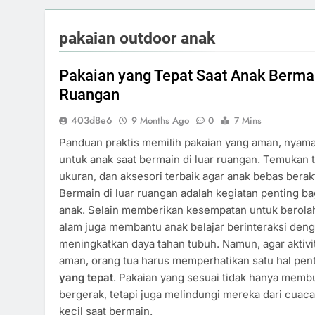
pakaian outdoor anak
Pakaian yang Tepat Saat Anak Bermai
Ruangan
403d8e6
9 Months Ago
0
7 Mins
Panduan praktis memilih pakaian yang aman, nyama
untuk anak saat bermain di luar ruangan. Temukan 
ukuran, dan aksesori terbaik agar anak bebas berakt
Bermain di luar ruangan adalah kegiatan penting 
anak. Selain memberikan kesempatan untuk berolah
alam juga membantu anak belajar berinteraksi den
meningkatkan daya tahan tubuh. Namun, agar aktivi
aman, orang tua harus memperhatikan satu hal pen
yang tepat
. Pakaian yang sesuai tidak hanya memb
bergerak, tetapi juga melindungi mereka dari cuaca
kecil saat bermain.