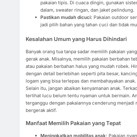
pakaian tipis. Di cuaca dingin, gunakan sistem
dalam, sweater ringan, dan jaket pelindung.
Pastikan mudah dicuci:
Pakaian outdoor ser
jadi pilih bahan yang tahan cuci dan tidak m
Kesalahan Umum yang Harus Dihindari
Banyak orang tua tanpa sadar memilih pakaian yang
gerak anak. Misalnya, memilih pakaian berbahan te
atau pakaian berbahan halus yang mudah robek. Hin
dengan detail berlebihan seperti pita besar, kancing
logam yang bisa terlepas dan membahayakan anak.
Selain itu, jangan abaikan kenyamanan anak. Terka
terlihat lucu belum tentu nyaman untuk bermain. 
terganggu dengan pakaiannya cenderung menjadi 
bergerak aktif.
Manfaat Memilih Pakaian yang Tepat
Meningkatkan mobilitas anak:
Pakaian nya