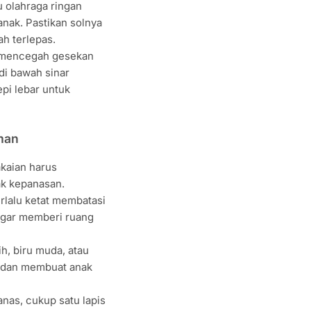
u olahraga ringan
nak. Pastikan solnya
ah terlepas.
 mencegah gesekan
di bawah sinar
epi lebar untuk
man
kaian harus
ak kepanasan.
rlalu ketat membatasi
ggar memberi ruang
h, biru muda, atau
k dan membuat anak
nas, cukup satu lapis