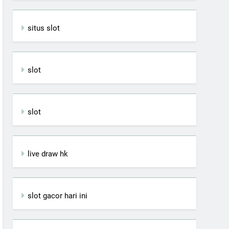
situs slot
slot
slot
live draw hk
slot gacor hari ini