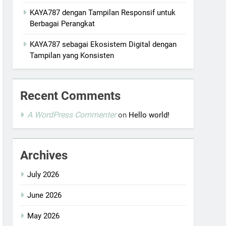
KAYA787 dengan Tampilan Responsif untuk
Berbagai Perangkat
KAYA787 sebagai Ekosistem Digital dengan
Tampilan yang Konsisten
Recent Comments
A WordPress Commenter
on
Hello world!
Archives
July 2026
June 2026
May 2026