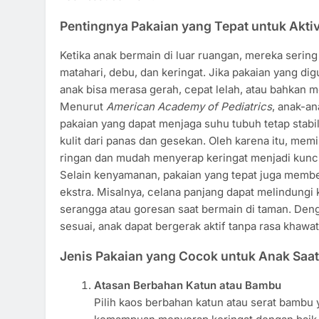
Pentingnya Pakaian yang Tepat untuk Akti
Ketika anak bermain di luar ruangan, mereka sering
matahari, debu, dan keringat. Jika pakaian yang dig
anak bisa merasa gerah, cepat lelah, atau bahkan men
Menurut
American Academy of Pediatrics
, anak-a
pakaian yang dapat menjaga suhu tubuh tetap stabi
kulit dari panas dan gesekan. Oleh karena itu, mem
ringan dan mudah menyerap keringat menjadi kunc
Selain kenyamanan, pakaian yang tepat juga memb
ekstra. Misalnya, celana panjang dapat melindungi k
serangga atau goresan saat bermain di taman. Den
sesuai, anak dapat bergerak aktif tanpa rasa khawati
Jenis Pakaian yang Cocok untuk Anak Saat
Atasan Berbahan Katun atau Bambu
Pilih kaos berbahan katun atau serat bambu 