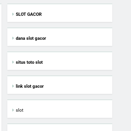
SLOT GACOR
dana slot gacor
situs toto slot
link slot gacor
slot