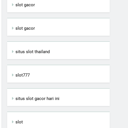
slot gacor
slot gacor
situs slot thailand
slot777
situs slot gacor hari ini
slot