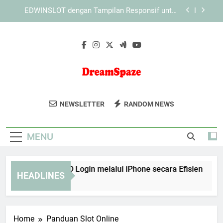
Skip
LEBAH4D dengan Tampilan Responsif untuk
to
Berbagai Perangkat
content
KAYA787 dengan Tampilan Responsif untuk
Berbagai Perangkat
Langkah LEBAH4D Login melalui iPhone secara
Efisien
EDWINSLOT dengan Tampilan Responsif untuk
Berbagai Perangkat dan Kebutuhan Pengguna
DreamSpaze
Dapatkan Inspirasi Desain Interior Dan
LEBAH4D dengan Tampilan Responsif untuk
NEWSLETTER
RANDOM NEWS
Berbagai Perangkat
Dekorasi Kreatif Di Dream Spaze. Untuk
KAYA787 dengan Tampilan Responsif untuk
Rumah Impian Anda.
Berbagai Perangkat
MENU
ngkah LEBAH4D Login melalui iPhone secara Efisien
ED
HEADLINES
Weeks Ago
3 W
Home
Panduan Slot Online