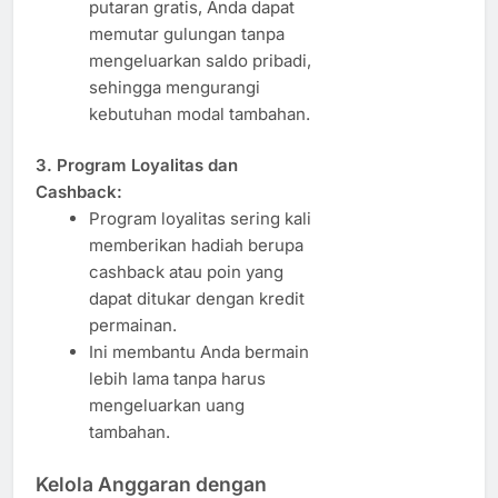
putaran gratis, Anda dapat
memutar gulungan tanpa
mengeluarkan saldo pribadi,
sehingga mengurangi
kebutuhan modal tambahan.
3. Program Loyalitas dan
Cashback:
Program loyalitas sering kali
memberikan hadiah berupa
cashback atau poin yang
dapat ditukar dengan kredit
permainan.
Ini membantu Anda bermain
lebih lama tanpa harus
mengeluarkan uang
tambahan.
Kelola Anggaran dengan