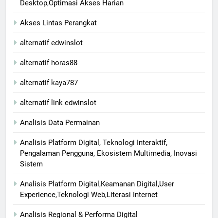
Desktop,Optimasi Akses Harian
Akses Lintas Perangkat
alternatif edwinslot
alternatif horas88
alternatif kaya787
alternatif link edwinslot
Analisis Data Permainan
Analisis Platform Digital, Teknologi Interaktif,
Pengalaman Pengguna, Ekosistem Multimedia, Inovasi
Sistem
Analisis Platform Digital,Keamanan Digital,User
Experience,Teknologi Web,Literasi Internet
Analisis Regional & Performa Digital