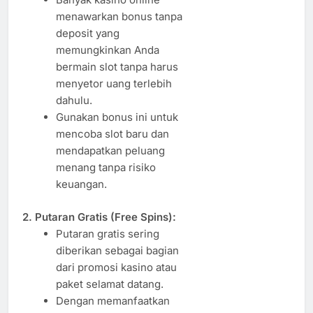
menawarkan bonus tanpa
deposit yang
memungkinkan Anda
bermain slot tanpa harus
menyetor uang terlebih
dahulu.
Gunakan bonus ini untuk
mencoba slot baru dan
mendapatkan peluang
menang tanpa risiko
keuangan.
2. Putaran Gratis (Free Spins):
Putaran gratis sering
diberikan sebagai bagian
dari promosi kasino atau
paket selamat datang.
Dengan memanfaatkan