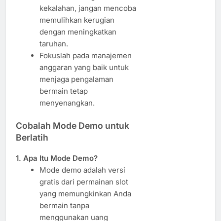
kekalahan, jangan mencoba
memulihkan kerugian
dengan meningkatkan
taruhan.
Fokuslah pada manajemen
anggaran yang baik untuk
menjaga pengalaman
bermain tetap
menyenangkan.
Cobalah Mode Demo untuk
Berlatih
1. Apa Itu Mode Demo?
Mode demo adalah versi
gratis dari permainan slot
yang memungkinkan Anda
bermain tanpa
menggunakan uang