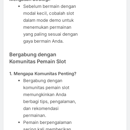
Sebelum bermain dengan
modal kecil, cobalah slot
dalam mode demo untuk
menemukan permainan
yang paling sesuai dengan
gaya bermain Anda.
Bergabung dengan
Komunitas Pemain Slot
1. Mengapa Komunitas Penting?
Bergabung dengan
komunitas pemain slot
memungkinkan Anda
berbagi tips, pengalaman,
dan rekomendasi
permainan.
Pemain berpengalaman
sering kali memberikan