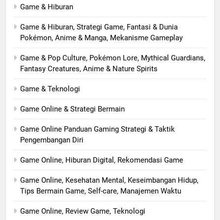
Game & Hiburan
Game & Hiburan, Strategi Game, Fantasi & Dunia
Pokémon, Anime & Manga, Mekanisme Gameplay
Game & Pop Culture, Pokémon Lore, Mythical Guardians,
Fantasy Creatures, Anime & Nature Spirits
Game & Teknologi
Game Online & Strategi Bermain
Game Online Panduan Gaming Strategi & Taktik
Pengembangan Diri
Game Online, Hiburan Digital, Rekomendasi Game
Game Online, Kesehatan Mental, Keseimbangan Hidup,
Tips Bermain Game, Self-care, Manajemen Waktu
Game Online, Review Game, Teknologi