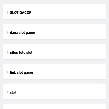
SLOT GACOR
dana slot gacor
situs toto slot
link slot gacor
slot