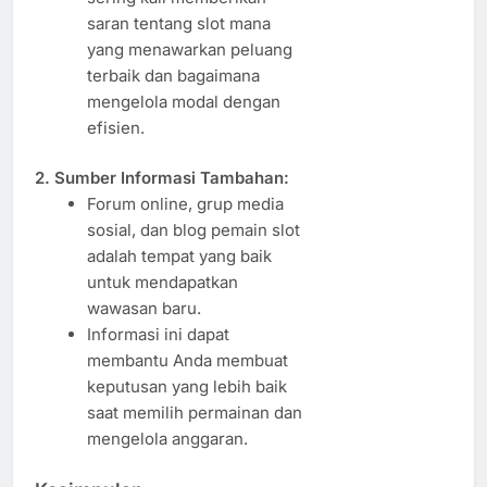
saran tentang slot mana
yang menawarkan peluang
terbaik dan bagaimana
mengelola modal dengan
efisien.
2. Sumber Informasi Tambahan:
Forum online, grup media
sosial, dan blog pemain slot
adalah tempat yang baik
untuk mendapatkan
wawasan baru.
Informasi ini dapat
membantu Anda membuat
keputusan yang lebih baik
saat memilih permainan dan
mengelola anggaran.