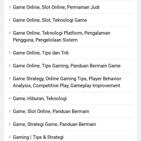
Game Online, Slot Online, Permainan Judi
Game Online, Slot, Teknologi Game
Game Online, Teknologi Platform, Pengalaman
Pengguna, Pengelolaan Sistem
Game Online, Tips dan Trik
Game Online, Tips Gaming, Panduan Bermain Game
Game Strategy, Online Gaming Tips, Player Behavior
Analysis, Competitive Play, Gameplay Improvement
Game, Hiburan, Teknologi
Game, Slot Online, Panduan Bermain
Game, Strategi Game, Panduan Bermain
Gaming | Tips & Strategi