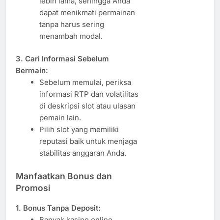
lebih lama, sehingga Anda
dapat menikmati permainan
tanpa harus sering
menambah modal.
3. Cari Informasi Sebelum
Bermain:
Sebelum memulai, periksa
informasi RTP dan volatilitas
di deskripsi slot atau ulasan
pemain lain.
Pilih slot yang memiliki
reputasi baik untuk menjaga
stabilitas anggaran Anda.
Manfaatkan Bonus dan
Promosi
1. Bonus Tanpa Deposit:
Banyak kasino online