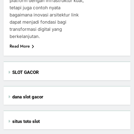
platform dengan infrastruktur kuat,
tetapi juga contoh nyata
bagaimana inovasi arsitektur link
dapat menjadi fondasi bagi
transformasi digital yang
berkelanjutan.
Read More
SLOT GACOR
dana slot gacor
situs toto slot