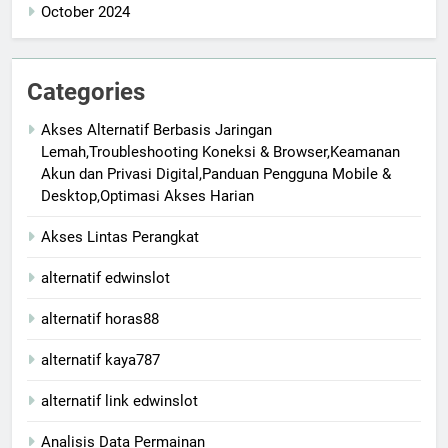
October 2024
Categories
Akses Alternatif Berbasis Jaringan
Lemah,Troubleshooting Koneksi & Browser,Keamanan
Akun dan Privasi Digital,Panduan Pengguna Mobile &
Desktop,Optimasi Akses Harian
Akses Lintas Perangkat
alternatif edwinslot
alternatif horas88
alternatif kaya787
alternatif link edwinslot
Analisis Data Permainan