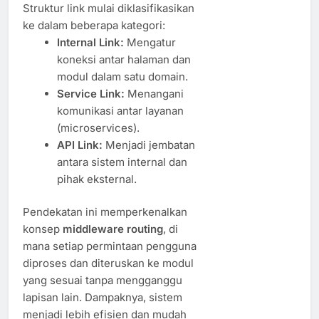
Struktur link mulai diklasifikasikan
ke dalam beberapa kategori:
Internal Link:
Mengatur
koneksi antar halaman dan
modul dalam satu domain.
Service Link:
Menangani
komunikasi antar layanan
(microservices).
API Link:
Menjadi jembatan
antara sistem internal dan
pihak eksternal.
Pendekatan ini memperkenalkan
konsep
middleware routing
, di
mana setiap permintaan pengguna
diproses dan diteruskan ke modul
yang sesuai tanpa mengganggu
lapisan lain. Dampaknya, sistem
menjadi lebih efisien dan mudah