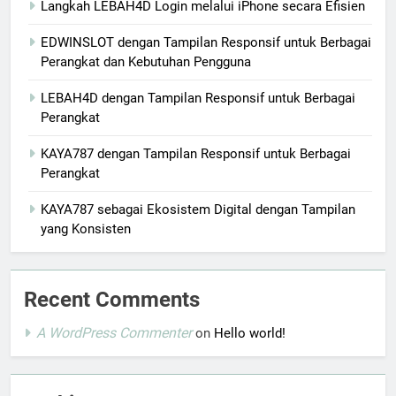
Langkah LEBAH4D Login melalui iPhone secara Efisien
EDWINSLOT dengan Tampilan Responsif untuk Berbagai
Perangkat dan Kebutuhan Pengguna
LEBAH4D dengan Tampilan Responsif untuk Berbagai
Perangkat
KAYA787 dengan Tampilan Responsif untuk Berbagai
Perangkat
KAYA787 sebagai Ekosistem Digital dengan Tampilan
yang Konsisten
Recent Comments
A WordPress Commenter
on
Hello world!