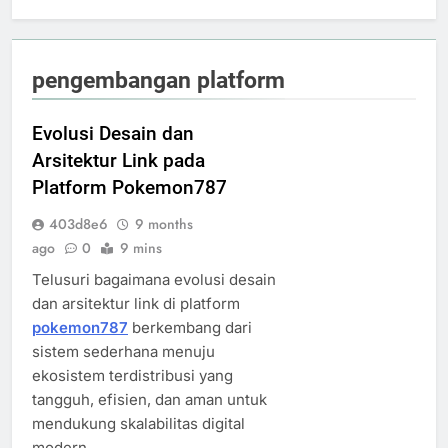
pengembangan platform
Evolusi Desain dan
Arsitektur Link pada
Platform Pokemon787
403d8e6
9 months
ago
0
9 mins
Telusuri bagaimana evolusi desain
dan arsitektur link di platform
pokemon787
berkembang dari
sistem sederhana menuju
ekosistem terdistribusi yang
tangguh, efisien, dan aman untuk
mendukung skalabilitas digital
modern.