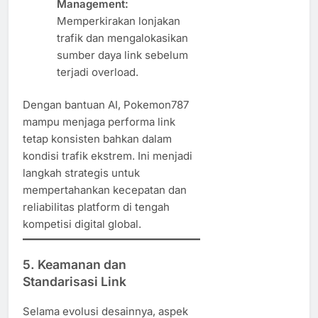
Management:
Memperkirakan lonjakan
trafik dan mengalokasikan
sumber daya link sebelum
terjadi overload.
Dengan bantuan AI, Pokemon787
mampu menjaga performa link
tetap konsisten bahkan dalam
kondisi trafik ekstrem. Ini menjadi
langkah strategis untuk
mempertahankan kecepatan dan
reliabilitas platform di tengah
kompetisi digital global.
5. Keamanan dan
Standarisasi Link
Selama evolusi desainnya, aspek