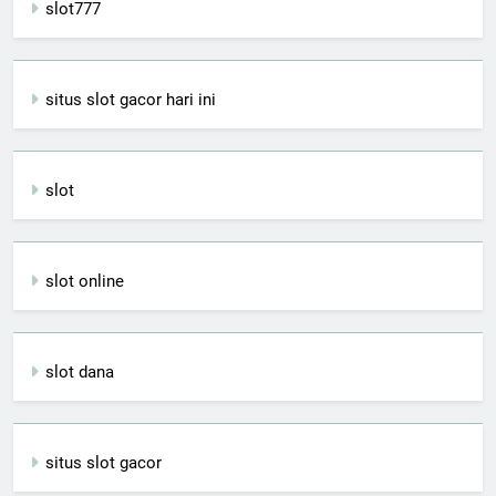
slot777
situs slot gacor hari ini
slot
slot online
slot dana
situs slot gacor