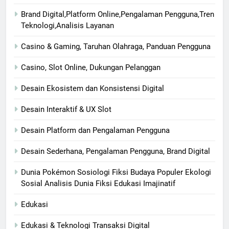
Brand Digital,Platform Online,Pengalaman Pengguna,Tren
Teknologi,Analisis Layanan
Casino & Gaming, Taruhan Olahraga, Panduan Pengguna
Casino, Slot Online, Dukungan Pelanggan
Desain Ekosistem dan Konsistensi Digital
Desain Interaktif & UX Slot
Desain Platform dan Pengalaman Pengguna
Desain Sederhana, Pengalaman Pengguna, Brand Digital
Dunia Pokémon Sosiologi Fiksi Budaya Populer Ekologi
Sosial Analisis Dunia Fiksi Edukasi Imajinatif
Edukasi
Edukasi & Teknologi Transaksi Digital