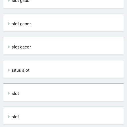
slot gacor
slot gacor
slot gacor
situs slot
slot
slot